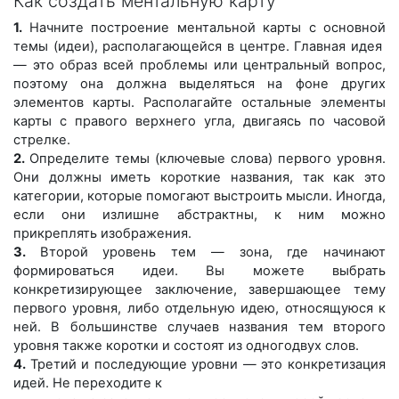
Как создать ментальную карту
1.
Начните построение ментальной карты с основной
темы (идеи), располагаю
щейся в центре. Главная идея
— это образ всей проблемы или центральный
вопрос,
поэтому она должна выделяться на фоне других
элементов карты. Рас
полагайте остальные элементы
карты с правого верхнего угла, двигаясь по ча
совой
стрелке.
2.
Определите темы (ключевые слова) первого уровня.
Они должны иметь корот
кие названия, так как это
категории, которые помогают выстроить мысли. Ино
гда,
если они излишне абстрактны, к ним можно
прикреплять изображения.
3.
Второй уровень тем — зона, где начинают
формироваться идеи. Вы можете
выбрать
конкретизирующее заключение, завершающее тему
первого уровня,
либо отдельную идею, относящуюся к
ней. В большинстве случаев названия
тем второго
уровня также коротки и состоят из одногодвух слов.
4.
Третий и последующие уровни — это конкретизация
идей. Не переходите к