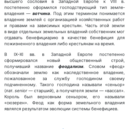
высшего сословия в Западной Европе к VIII в.
постепенно оформился господствующий тип земле­
владения — ​
вотчина
. Под этим термином понимается
владение землей с организацией хозяйственных работ
и правами на зависимых крестьян. Часть этой земли
в виде отдельных земельных владений собственник мог
отдавать бенефициарию в качестве бенефиция для
пожизненного владения либо крестьянам на время.
В IX–XI вв. в Западной Европе постепенно
сформировался новый общественный строй,
получивший название
феодализм
. Словом «феод»
обозначали землю как наследственное владение,
пожалованное за службу господином своему
подчиненному. Такого господина называли «сеньор»
(лат.
senior
— старший), а получателя земли — ​«вассал».
Король был верховным сеньором, его называли
«сюзерен». Феод как форма земельного владения
являлся результатом эволюции системы бенефициев.