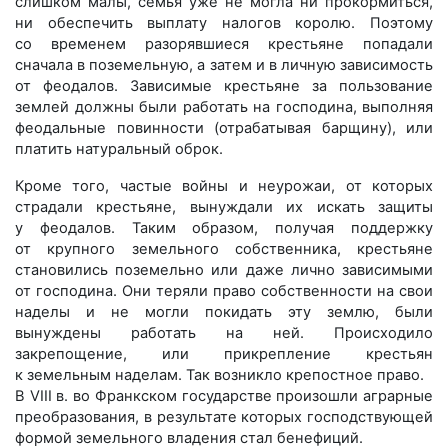
слишком малы, семья уже не могла ни прокормиться,
ни обеспечить выплату налогов королю. Поэтому
со временем разорявшиеся крестьяне попадали
сначала в поземельную, а затем и в личную зависимость
от феодалов. Зависимые крестьяне за пользование
землей должны были работать на господина, выполняя
фео­дальные повинности (отрабатывая барщину), или
платить натуральный оброк.
Кроме того, частые вой­ны и неурожаи, от которых
страдали крестьяне, вынуждали их искать защиты
у феодалов. Таким образом, получая поддержку
от крупного земельного собственника, крестьяне
становились поземельно или даже лично зависимыми
от господина. Они теряли право собственности на свои
наделы и не могли покидать эту землю, были
вынуждены работать на ней. Происходило
закрепощение, или прикрепление крестьян
к земельным наделам. Так возникло крепостное право.
В VIII в. во Франкском государстве произошли аграрные
преобразования, в результате которых господствующей
формой земельного владения стал бенефиций.