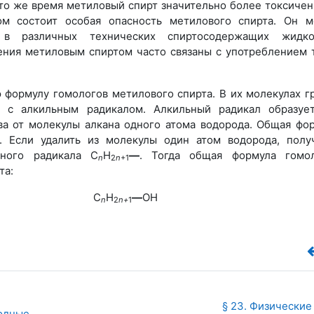
В то же время метиловый спирт значительно более токсичен
ом состоит особая опасность метилового спирта. Он 
ь в различных технических спиртосодержащих жидкос
ения метиловым спиртом часто связаны с употреблением 
формулу гомологов метилового спирта. В их молекулах г
 с алкильным радикалом. Алкильный радикал образуе
ва от молекулы алкана одного атома водорода. Общая фо
. Если удалить из молекулы один атом водорода, полу
ьного радикала C
H
—
. Тогда общая формула гомо
n
2
n
+1
та:
С
H
—
OH
n
2
n+
1
§ 23. Физические 
одные 