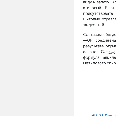
виду и запаху. 
этиловый. В эт
присутствоват
Бытовые отравл
жидкостей.
Составим общую 
—
ОН соединена
результате отры
алканов C
H
n
2
n
+2
формула алкил
метилового спир
◀︎ § 21. Прир