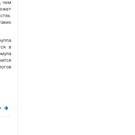
, чем
может
тях.
таких
руппа
тся в
рмула
чится
логов