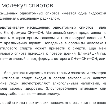
 молекул спиртов
сыщенных одноатомных спиртов имеется одна гидрокси
динённая с алкильным радикалом.
едставителем насыщенных одноатомных спиртов явля
т
. Его формула СН
—
OH. Метиловый спирт представляет 
3
кость с характерным запахом и температурой кипения 6
т чрезвычайно ядовит. Попадание в организм человека 
тилового спирта может привести к смерти. Ещё мен
илового спирта приводит к потере зрения. Ближайший го
та — этиловый спирт, формула которого СН
—
СН
—
ОН, или
3
2
— бесцветная жидкость с характерным запахом и темпера
 Этиловый спирт входит в состав алкогольных напитк
гие люди злоупотребляют алкогольными напитками, н
вред своему здоровью. Злоупотребление этиловым сп
лому заболеванию — алкоголизму.
иловый спирты практически невозможно различить по вне