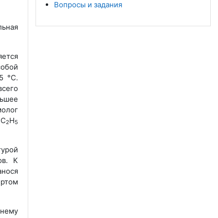
Вопросы и задания
льная
ется
собой
5 °С.
всего
ьшее
молог
 С
Н
2
5
турой
ов. К
анося
иртом
шнему