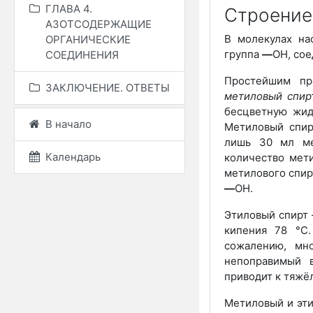
ГЛАВА 4.
Строение
АЗОТСОДЕРЖАЩИЕ
В молекулах на
ОРГАНИЧЕСКИЕ
группа
—
ОН, сое
СОЕДИНЕНИЯ
Простейшим пр
ЗАКЛЮЧЕНИЕ. ОТВЕТЫ
метиловый спир
бесцветную жид
В начало
Метиловый спир
лишь 30 мл ме
Календарь
количество мет
метилового спир
—
ОН.
Этиловый спирт 
кипения 78 °С.
сожалению, мно
непоправимый 
приводит к тяжё
Метиловый и эт