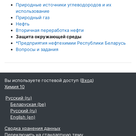
Природные источники углеводородов и их
использование
Природный газ
Нефть
Вторичная переработка нефти
Защита окружающей среды
*Предприятия нефтехимии Республики Беларусь
Вопросы и задания
Вы используете гостевой доступ (
Вход
)
Химия 10
Русский ‎(ru)‎
Беларуская ‎(be)‎
Русский ‎(ru)‎
English ‎(en)‎
Сводка хранения данных
Переключить на стандартную тему