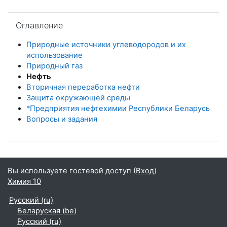
Пропустить Оглавление
Оглавление
Природные источники углеводородов и их
использование
Природный газ
Нефть
Вторичная переработка нефти
Защита окружающей среды
*Предприятия нефтехимии Республики Беларусь
Вопросы и задания
Вы используете гостевой доступ (
Вход
)
Химия 10
Русский ‎(ru)‎
Беларуская ‎(be)‎
Русский ‎(ru)‎