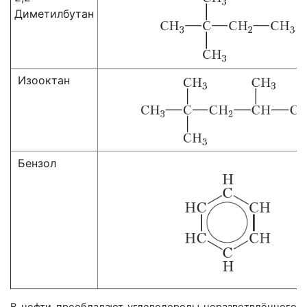
Диметилбутан
Изооктан
Бензол
В нефти преобладают углеводороды неразветвлённого