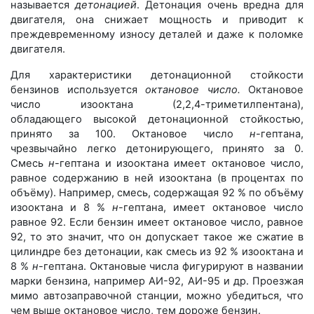
называется
детонацией
. Детонация очень вредна для
двигателя, она снижает мощность и приводит к
преждевременному износу деталей и даже к поломке
двигателя.
Для характеристики детонационной стойкости
бензинов используется
октановое число.
Октановое
число изооктана (2,2,4-триметилпентана),
обладающего высокой детонационной стойкостью,
принято за 100. Октановое число
н
-гептана,
чрезвычайно легко детонирующего, принято за 0.
Смесь
н
-гептана и изооктана имеет октановое число,
равное содержанию в ней изооктана (в процентах по
объёму). Например, смесь, содержащая 92 % по объёму
изооктана и 8 %
н
-гептана, имеет октановое число
равное 92. Если бензин имеет октановое число, равное
92, то это значит, что он допускает такое же сжатие в
цилиндре без детонации, как смесь из 92 % изооктана и
8 %
н
-гептана. Октановые числа фигурируют в названии
марки бензина, например АИ-92, АИ-95 и др. Проезжая
мимо автозаправочной станции, можно убедиться, что
чем выше октановое число, тем дороже бензин.