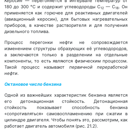
Керосин
— перегоняется в интервале температур от
180 до 300 °С и содержит углеводороды C
— C
. Он
12
18
применяется как горючее для реактивных двигателей
(авиационный керосин), для бытовых нагревательных
приборов, в качестве растворителя и для получения
дизельного топлива.
Процесс перегонки нефти не сопровождается
изменением структуры образующих её углеводородов,
а заключаются только в разделении на отдельные
компоненты, то есть являются физическим процессом.
Такой процесс называют
первичной переработкой
нефти
.
Октановое число бензина
Одной из важнейших характеристик бензина является
его детонационная стойкость. Детонационная
стойкость показывает способность бензина
«сопротивляться» самовоспламенению при сжатии в
цилиндре двигателя. Чтобы понять это, рассмотрим, как
работает двигатель автомобиля (рис. 21.2).