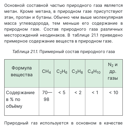
Основной составной частью природного газа является
метан. Кроме метана, в природном газе присутствуют
этан, пропан и бутаны. Обычно чем выше молекулярная
масса углеводорода, тем меньше его содержание в
природном газе. Состав природного газа различных
месторождений неодинаков. В таблице 21.1 приведено
примерное содержание веществ в природном газе.
Таблица 21.1.
Примерный состав природного газа
N
и
2
Формула
CH
С
Н
С
Н
С
Н
др.
4
2
6
3
8
4
10
вещества
газы
Содержание
70—
< 5
< 2
< 1
< 10
в % по
98
объёму
Природный газ используется в основном в качестве