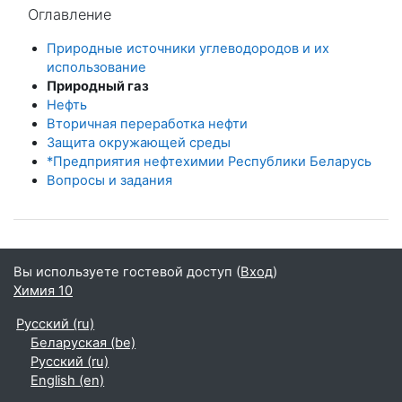
Оглавление
Природные источники углеводородов и их
использование
Природный газ
Нефть
Вторичная переработка нефти
Защита окружающей среды
*Предприятия нефтехимии Республики Беларусь
Вопросы и задания
Вы используете гостевой доступ (
Вход
)
Химия 10
Русский ‎(ru)‎
Беларуская ‎(be)‎
Русский ‎(ru)‎
English ‎(en)‎