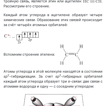
тройную связь, является
этин
или
ацетилен
.
Рассмотрим его строение.
Каждый атом углерода в ацетилене образует четыре
химические связи. Образование этих связей происходит
за счёт четырёх атомных орбиталей:
Вспомним строение этилена:
Атомы углерода в этой молекуле находятся в состоянии
2
2
sp
-гибридизации. За счет
sp
-
гибридных орбиталей
каждый атом углерода образует три σ
-
связи
: две связи с
атомами водорода и одну — с соседним углеродом: