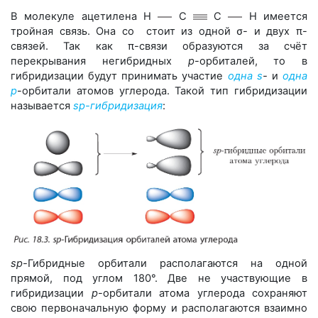
В молекуле ацетилена
H
C
C
H
имеется
тройная связь. Она со стоит из одной σ- и двух π-
связей. Так как π-связи образуются за счёт
перекрывания негибридных
p
-орбиталей, то в
гибридизации будут принимать участие
одна s
-
и
одна
p
-орбитали атомов углерода. Такой тип гибридизации
называется
sp-гибридизация
:
sp-
Гибридные орбитали располагаются на одной
прямой, под углом 180°. Две не участвующие в
гибридизации
р
-орбитали атома углерода сохраняют
свою первоначальную форму и располагаются взаимно