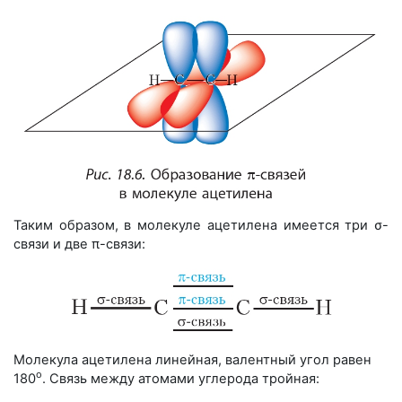
Таким образом, в молекуле ацетилена имеется три σ-
связи и две π-связи:
Молекула ацетилена линейная, валентный угол равен
о
180
. Связь между атомами углерода тройная: