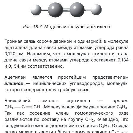
Тройная связь короче двойной и одинарной: в молекуле
ацетилена длина связи между атомами углерода равна
0,120 нм. Напомним, что в молекулах этилена и этана
длина связи между атомами углерода составляет 0,134
и 0,154 нм соответственно.
Ацетилен является простейшим представителем
алкинов
— нециклических углеводородов, молекулы
которых содержат одну тройную связь.
Ближайший гомолог ацетилена —
пропин
CH
C
CH
. Молекулярная формула пропина С
Н
.
3
3
4
Так как соседние члены гомологического ряда
различаются по составу на группу СН
, очевидно, что
2
следующий гомолог должен иметь состав С
Н
. Отсюда
4
6
легко можно вывести общую формулу алкинов С
H
.