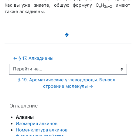
n
2
n–
2
Как вы уже знаете, общую формулу С
H
имеют
n
2
n–
2
также алкадиены.
← § 17. Алкадиены
Перейти на...
§ 19. Ароматические углеводороды. Бензол, 
строение молекулы →
Пропустить Оглавление
Оглавление
Алкины
Изомерия алкинов
Номенклатура алкинов