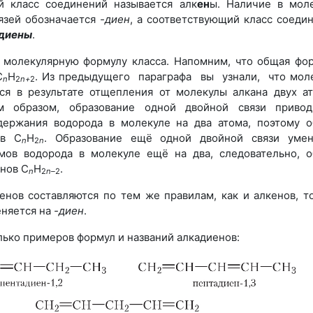
й класс соединений называется алк
ен
ы. Наличие в мол
язей обозначается
-диен
, а соответствующий класс соеди
диены
.
молекулярную формулу класса. Напомним, что общая фо
С
H
. Из предыдущего параграфа вы узнали, что мол
n
2
n+
2
тся в результате отщепления от молекулы алкана двух а
им образом, образование одной двойной связи приво
ержания водорода в молекуле на два атома, поэтому 
ов С
H
. Образование ещё одной двойной связи уме
n
2
n
мов водорода в молекуле ещё на два, следовательно, 
нов С
H
.
n
2
n–
2
енов составляются по тем же правилам, как и алкенов, т
еняется на
-диен
.
ько примеров формул и названий алкадиенов: