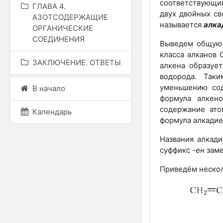
соответствующи
ГЛАВА 4.
двух двойных св
АЗОТСОДЕРЖАЩИЕ
называется
алка
ОРГАНИЧЕСКИЕ
СОЕДИНЕНИЯ
Выведем общую 
класса алканов 
ЗАКЛЮЧЕНИЕ. ОТВЕТЫ
алкена образуе
водорода. Так
уменьшению сод
В начало
формула алкен
содержание ато
Календарь
формула алкадие
Названия алкади
суффикс
-ен
зам
Приведём нескол