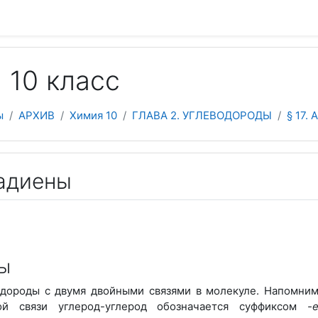
 содержанию
 10 класс
ы
АРХИВ
Химия 10
ГЛАВА 2. УГЛЕВОДОРОДЫ
§ 17.
кадиены
ы
одороды с двумя двойными связями в молекуле. Напомним
ой связи углерод-углерод обозначается суффиксом
-