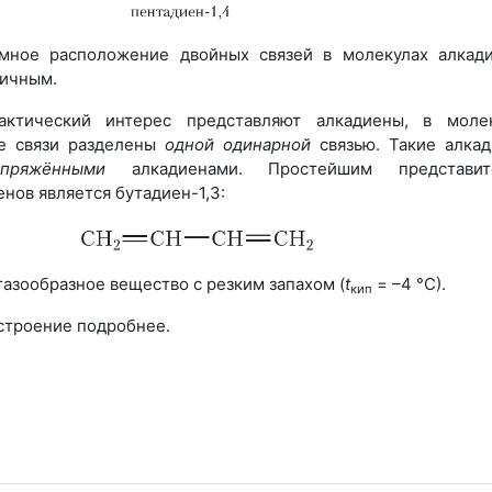
имное расположение двойных связей в молекулах алкад
личным.
актический интерес представляют алкадиены, в моле
е связи разделены
одной одинарной
связью. Такие алка
опряжёнными
алкадиенами. Простейшим представит
нов является бутадиен-1,3:
газообразное вещество с резким запахом (
t
= –4 °С).
кип
строение подробнее.