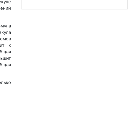
екуле
нений
рмула
екула
томов
дит к
общая
ньшит
общая
олько