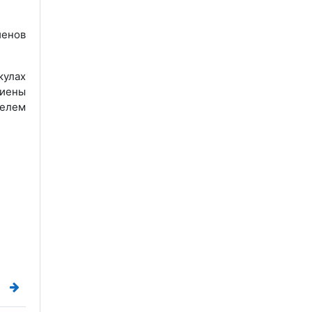
иенов
кулах
диены
елем