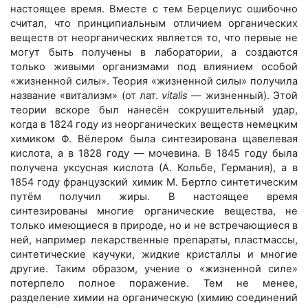
настоящее время. Вместе с тем Берцелиус ошибочно
считал, что принципиальным отличием органических
веществ от неорганических является то, что первые не
могут быть получены в лаборатории, а создаются
только живыми организмами под влиянием особой
«жизненной силы». Теория «жизненной силы» получила
название «витализм» (от лат.
vitalis
— жизненный). Этой
теории вскоре был нанесён сокрушительный удар,
когда в 1824 году из неорганических веществ немецким
химиком Ф. Вёлером была синтезирована щавелевая
кислота, а в 1828 году — мочевина. В 1845 году была
получена уксусная кислота (А. Кольбе, Германия), а в
1854 году французский химик М. Бертло синтетическим
путём получил жиры. В настоящее время
синтезированы многие органические вещества, не
только имеющиеся в природе, но и не встречающиеся в
ней, например лекарственные препараты, пластмассы,
синтетические каучуки, жидкие кристаллы и многие
другие. Таким образом, учение о «жизненной силе»
потерпело полное поражение. Тем не менее,
разделение химии на органическую (химию соединений