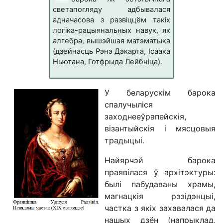
светапогляду адбывалася
адначасова з развіццём такіх
логіка-рацыянальных навук, як
алгебра, вышэйшая матэматыка
(дзейнасць Рэнэ Дэкарта, Ісаака
Ньютана, Готфрыда Лейбніца).
У беларускім барока
спалучыліся
заходнееўрапейскія,
візантыйскія і мясцовыя
традыцыі.
Найярчэй барока
праявілася ў архітэктуры:
былі пабудаваны храмы,
магнацкія рэзідэнцыі,
частка з якіх захавалася да
нашых дзён (напрыклад,