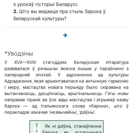
з урокаў гісторыі Беларусі.
2.
Што вы ведаеце пра стыль барока ў
беларускай культуры?
*Уводзіны
У XVIІ—XVIІІ стагоддзях беларуская літаратура
развівалася ў рэчышчы якасна іншым у параўнанні з
папярэдняй эпохай. У адрозненне ад культуры
Адраджэння, якая арыентавалася на антычную гармонію
і меру, мастацтва новага перыяду было скіравана на
вытанчанасць, дасціпнасць, арыгінальнасць. Гэты новы
напрамак пранік ва ўсе віды мастацтва і атрымаў назву
барока — ад італьянскага слова «барока», што ў
перакладзе азначае ‘нeзвычaйны’, ‘дзiўны’.
Як ні дзіўна, станаўленне
барока як эстэтычнага