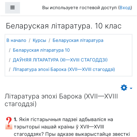
Перейти к основному содержанию
Боковая панель
Вы используете гостевой доступ (
Вход
)
Беларуская літаратура. 10 клас
В начало
Курсы
Беларуская літаратура
Беларуская літаратура 10
ДАЎНЯЯ ЛІТАРАТУРА (XI—XVIII СТАГОДДЗІ)
Літаратура эпохі Барока (XVІІ—XVІІІ стагоддзі)
Літаратура эпохі Барока (XVІІ—XVІІІ
стагоддзі)
1.
Якія гістарычныя падзеі адбываліся на
тэрыторыі нашай краіны ў XVIІ—XVIІІ
стагоддзях? Пры адказе выкарыстайце звесткі