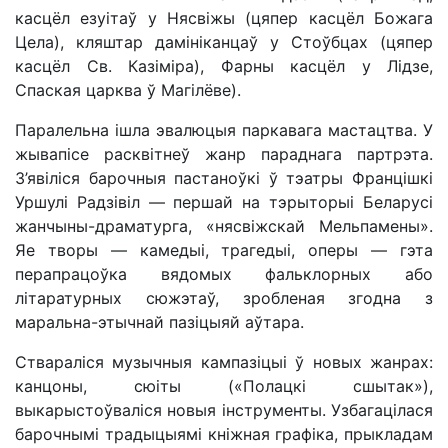
касцёл езуітаў у Нясвіжы (цяпер касцёл Божага
Цела), кляштар дамініканцаў у Стоўбцах (цяпер
касцёл Св. Казіміра), Фарны касцёл у Лідзе,
Спаская царква ў Магілёве).
Паралельна ішла эвалюцыя паркавага мастацтва. У
жывапісе расквітнеў жанр параднага партрэта.
З’явіліся барочныя пастаноўкі ў тэатры Францішкі
Уршулі Радзівіл — першай на тэрыторыі Беларусі
жанчыны-драматурга, «нясвіжскай Мельпамены».
Яе творы — камедыі, трагедыі, оперы — гэта
перапрацоўка вядомых фальклорных або
літаратурных сюжэтаў, зробленая згодна з
маральна-этычнай пазіцыяй аўтара.
Ствараліся музычныя кампазіцыі ў новых жанрах:
канцоны, сюіты («Полацкі сшытак»),
выкарыстоўваліся новыя інструменты. Узбагацілася
барочнымі традыцыямі кніжная графіка, прыкладам