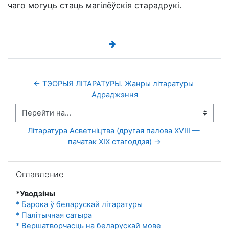
чаго могуць стаць магілёўскія старадрукі.
← ТЭОРЫЯ ЛІТАРАТУРЫ. Жанры літаратуры 
Адраджэння
Перейти на...
Літаратура Асветніцтва (другая палова XVIIІ — 
пачатак ХІХ стагоддзя) →
Пропустить Оглавление
Оглавление
*Уводзіны
* Барока ў беларускай літаратуры
* Палітычная сатыра
* Вершатворчасць на беларускай мове