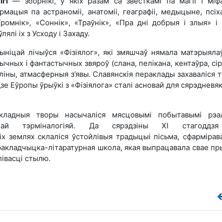
гі
— зборнікі, у якіх разам са звесткамі па магіі і міфа
мацыя па астраноміі, анатоміі, геаграфіі, медыцыне, псіха
Громнік», «Соннік», «Траўнік», «Пра дні добрыя і злыя» і і
ялі іх з Усходу і Захаду.
ыніцай лічыўся «Фізіялог», які змяшчаў нямала матэрыяла
чных і фантастычных звяроў (слана, пелікана, кентаўра, сір
асліны, атмасферныя з’явы. Славянскія пераклады захаваліся т
адзе Еўропы ўрыўкі з «Фізіялога» сталі асновай для сярэдневя
кладныя творы насычаліся мясцовымі побытавымі рэал
льнай тэрміналогіяй. Да сярэдзіны ХІ стагоддз
іх землях склаліся ўстойлівыя традыцыі пісьма, сфармірав
ракладчыцка-літаратурная школа, якая выпрацавала свае п
лівасці стылю.