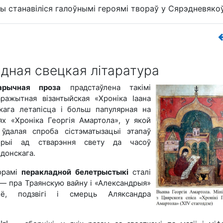
ы станавіліся галоўнымі героямі твораў у Сярэдневякоў
дная свецкая літаратура
тарычная проза
прадстаўлена такімі
аражытная візантыйская «Хроніка Іаана
кага летапісца і больш папулярная на
ях «Хроніка Георгія Амартола», у якой
ўдалая спроба сістэматызацыі этапаў
торыі ад стварэння свету да часоў
донскага.
орамі
перакладной белетрыстыкі
сталі
 — пра Траянскую вайну і «Александрыя»
 подзвігі і смерць Аляксандра