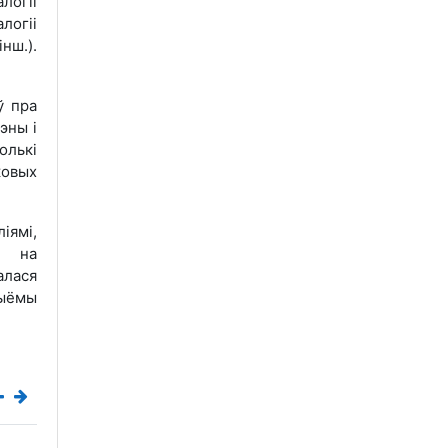
логіі
логіі
нш.).
ў пра
эны і
олькі
ковых
іямі,
я на
алася
рыёмы