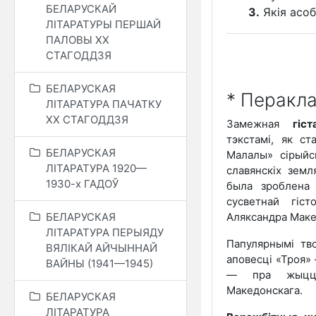
БЕЛАРУСКАЙ
3.
Якія асоб
ЛІТАРАТУРЫ ПЕРШАЙ
ПАЛОВЫ XX
СТАГОДДЗЯ
БЕЛАРУСКАЯ
* Перакла
ЛІТАРАТУРА ПАЧАТКУ
ХХ СТАГОДДЗЯ
Замежная
гіс
тэкстамі, як ст
БЕЛАРУСКАЯ
Малалы» сірыйс
ЛІТАРАТУРА 1920—
славянскіх земл
1930-х ГАДОЎ
была зроблена 
сусветнай гіс
Аляксандра Маке
БЕЛАРУСКАЯ
ЛІТАРАТУРА ПЕРЫЯДУ
Папулярнымі тв
ВЯЛІКАЙ АЙЧЫННАЙ
аповесці «Троя»
ВАЙНЫ (1941—1945)
— пра жыццё,
Македонскага.
БЕЛАРУСКАЯ
ЛІТАРАТУРА