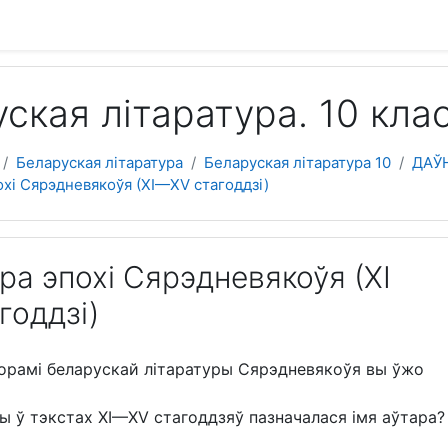
 да асноўнага зместу
ская літаратура. 10 кла
Беларуская літаратура
Беларуская літаратура 10
ДАЎН
охі Сярэдневякоўя (ХІ—ХV стагоддзі)
ра эпохі Сярэдневякоўя (ХІ
годдзі)
ворамі беларускай літаратуры Сярэдневякоўя вы ўжо
ы ў тэкстах ХI—ХV стагоддзяў пазначалася імя аўтара?