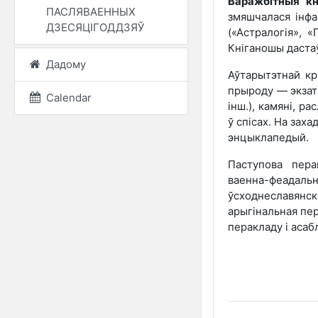
Варажбітныя кні
ПАСЛЯВАЕННЫХ
змяшчалася інфар
ДЗЕСЯЦІГОДДЗЯЎ
(«Астралогія», «
Кніганошы дастаўл
Дадому
Аўтары
тэтнай кр
прыроду — экзаты
Calendar
інш.), камяні, р
ў спісах. На зах
энцыклапедый.
Паступова пера
ваенна-феада
ўсходнеславянск
арыгінальная пе
перакладу і асаб