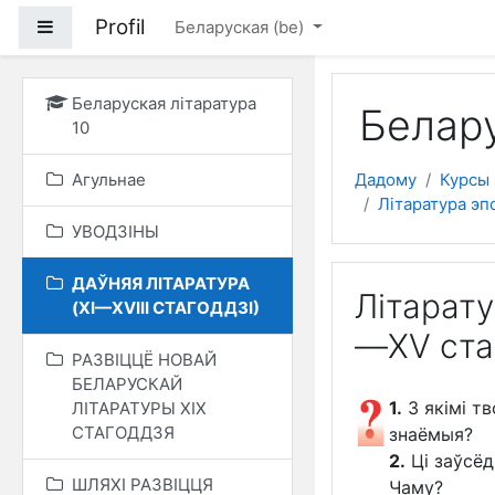
Прапусціць і перайсці
Profil
Side panel
Беларуская ‎(be)‎
Беларуская літаратура
Белару
10
Агульнае
Дадому
Курсы
Літаратура эп
УВОДЗІНЫ
ДАЎНЯЯ ЛІТАРАТУРА
Літарату
(XI—XVIII СТАГОДДЗІ)
—ХV ста
РАЗВІЦЦЁ НОВАЙ
БЕЛАРУСКАЙ
1.
З якімі т
ЛІТАРАТУРЫ XIX
СТАГОДДЗЯ
знаёмыя?
2.
Ці заўсёд
ШЛЯХІ РАЗВІЦЦЯ
Чаму?