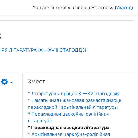
You are currently using guest access (
Уваход
)
с
ЯЯ ЛІТАРАТУРА (XI—XVIII СТАГОДДЗІ)
Прапусціць Змест
Змест
* Літаратурны працэс XI—XV стагоддзяў
* Тэматычная і жанравая разнастайнасць
перакладной і арыгінальнай літаратуры
* Перакладная царкоўна-рэлігійная
літаратура
* Перакладная свецкая літаратура
* Арыгінальная царкоўна-рэлігійная