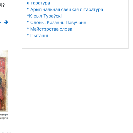
літаратура
і?
* Арыгінальная свецкая літаратура
*Кірыл Тураўскі
* Словы. Казанні. Павучанні
* Майстэрства слова
* Пытанні