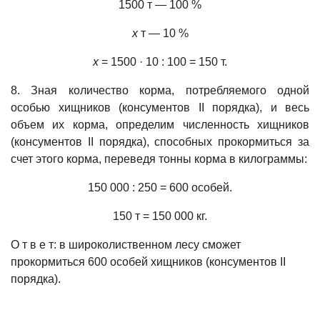
1500 т — 100 %
х
т — 10 %
х
= 1500 · 10 : 100 = 150 т.
8. Зная количество корма, потребляемого одной
особью хищников (консументов ІІ порядка), и весь
объем их корма, определим численность хищников
(консументов ІІ порядка), способных прокормиться за
счет этого корма, переведя тонны корма в килограммы:
150 000 : 250 = 600 особей.
150 т = 150 000 кг.
О т в е т: в широколиственном лесу сможет
прокормиться 600 особей хищников (консументов ІІ
порядка).