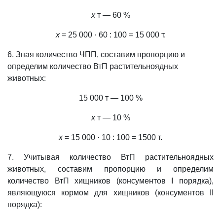
х
т — 60 %
х
= 25 000 · 60 : 100 = 15 000 т.
6. Зная количество ЧПП, составим пропорцию и
определим количество ВтП растительноядных
животных:
15 000 т — 100 %
х
т — 10 %
х
= 15 000 · 10 : 100 = 1500 т.
7. Учитывая количество ВтП растительноядных
животных, составим пропорцию и определим
количество ВтП хищников (консументов І порядка),
являющуюся кормом для хищников (консументов II
порядка):