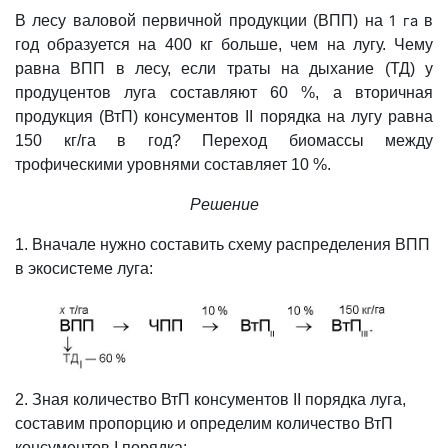
В лесу валовой первичной продукции (ВПП) на
1 га
в
год образуется на 400 кг
больше, чем на лугу. Чему
равна ВПП в лесу, если траты на дыхание (ТД) у
продуцентов луга составляют 60 %, а вторичная
продукция (ВтП) консументов ІІ порядка на лугу равна
150 кг/га в год? Переход биомассы между
трофическими уровнями составляет 10 %.
Решение
1. Вначале нужно составить схему распределения ВПП
в экосистеме луга:
2. Зная количество ВтП консументов ІІ порядка луга,
составим пропорцию и определим количество ВтП
консументов I порядка: