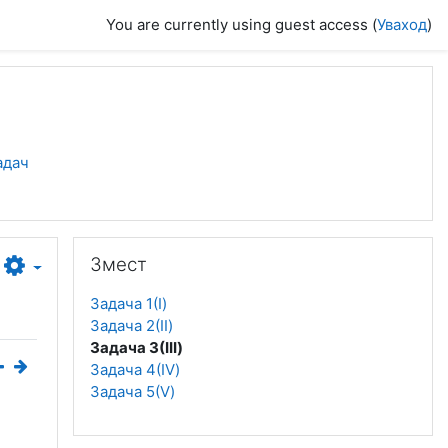
You are currently using guest access (
Уваход
)
адач
Прапусціць Змест
Змест
Задача 1(I)
Задача 2(II)
Задача 3(III)
Задача 4(IV)
Задача 5(V)