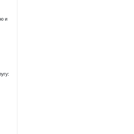
ию и
угу: