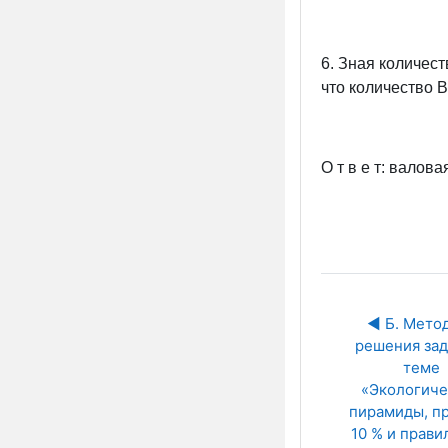
6. Зная количест
что количество В
О т в е т: валова
◀︎ Б. Метод
решения зад
теме 
«Экологиче
пирамиды, пр
10 % и прави