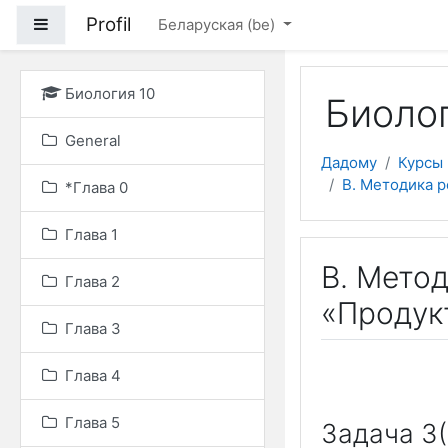
Прапусціць і перайсці
Profil
Side panel
Беларуская ‎(be)‎
Биология 10
Биолог
General
Дадому
Курсы
В. Методика 
*Глава 0
Глава 1
В. Мето
Глава 2
«Продук
Глава 3
Глава 4
Глава 5
Задача 3(I