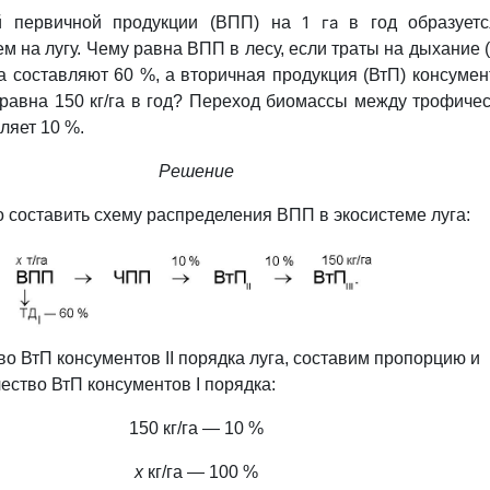
1 га
й первичной продукции (ВПП) на
в год образуетс
м на лугу. Чему равна ВПП в лесу, если траты на дыхание (
а составляют 60 %, а вторичная продукция (ВтП) консумент
 равна 150 кг/га в год? Переход биомассы между трофиче
ляет 10 %.
Решение
о составить схему распределения ВПП в экосистеме луга:
во ВтП консументов ІІ порядка луга, составим пропорцию и
ество ВтП консументов I порядка:
150 кг/га — 10 %
х
кг/га — 100 %