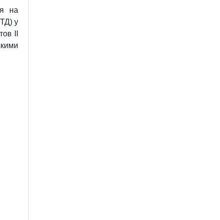
я на
ТД) у
ов ІІ
скими