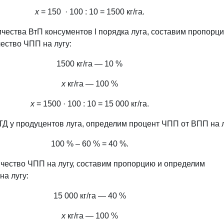
х
= 150 · 100 : 10 = 1500 кг/га.
ичества ВтП консументов І порядка луга, составим пропорц
ество ЧПП на лугу:
1500 кг/га — 10 %
х
кг/га — 100 %
х
= 1500 · 100 : 10 = 15 000 кг/га.
 ТД у продуцентов луга, определим процент ЧПП от ВПП на л
100 % – 60 % = 40 %.
ичество ЧПП на лугу, составим пропорцию и определим
на лугу:
15 000 кг/га — 40 %
х
кг/га — 100 %