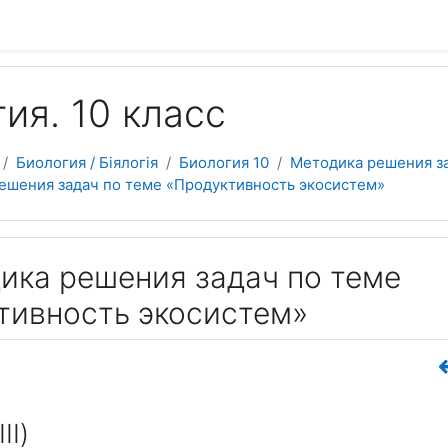
 да асноўнага зместу
ия. 10 класс
Биология / Біялогія
Биология 10
Методика решения з
решения задач по теме «Продуктивность экосистем»
дика решения задач по теме
тивность экосистем»
II)