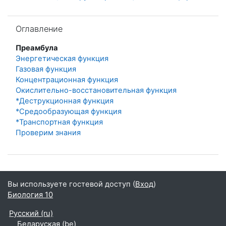
Пропустить Оглавление
Оглавление
Преамбула
Энергетическая функция
Газовая функция
Концентрационная функция
Окислительно-восстановительная функция
*Деструкционная функция
*Средообразующая функция
*Транспортная функция
Проверим знания
Вы используете гостевой доступ (
Вход
)
Биология 10
Русский ‎(ru)‎
Беларуская ‎(be)‎