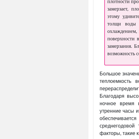
плотности про
замерзает, пл
этому удивит
толщи воды
охлаждением, 
поверхности 
замерзания. Б
возможность с
Большое значен
теплоемкость 
перераспредел
Благодаря высо
ночное время 
утренние часы и
обеспечиваетс
среднегодовой 
факторы, такие к