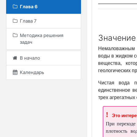
Глава 6
Глава 7
Методика решения
Значение
задач
Немаловажным у
воды в жидком с
В начало
вещества, кот
геологических п
Календарь
Чистая вода п
единственное в
трех агрегатных
!
Это интер
При переходе 
плотность во