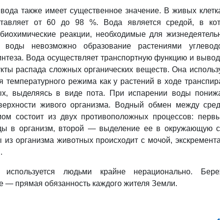
вода также имеет существенное значение. В живых клетк
тавляет от 60 до 98 %. Вода является средой, в ко
 биохимические реакции, необходимые для жизнедеятель
з воды невозможно образование растениями углевод
нтеза. Вода осуществляет транспортную функцию и вывод
кты распада сложных органических веществ. Она использ
 температурного режима как у растений в ходе транспир
ых, выделяясь в виде пота. При испарении воды пониж
верхности живого организма. Водный обмен между сре
ом состоит из двух противоположных процессов: пер
ды в организм, второй — выделение ее в окружающую с
 из организма животных происходит с мочой, экскремент
.
 используется людьми крайне нерационально. Бере
е — прямая обязанность каждого жителя Земли.