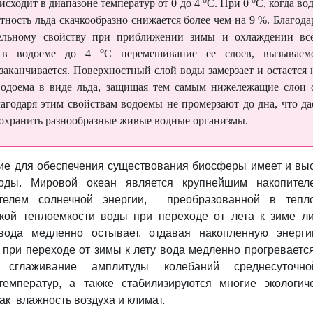
исходит в диапазоне температур от 0 до 4
С. При 0
С, когда во
отность льда скачкообразно снижается более чем на 9 %. Благода
ельному свойству при приближении зимы и охлаждении вс
о
 в водоеме до 4
С перемешивание ее слоев, вызываем
заканчивается. Поверхностный слой воды замерзает и остается 
водоема в виде льда, защищая тем самым нижележащие слои 
лагодаря этим свойствам водоемы не промерзают до дна, что да
охранить разнообразные живые водные организмы.
ие для обеспечения существования биосферы имеет и вы
воды. Мировой океан является крупнейшим накопител
ителем солнечной энергии, преобразованной в тепло
кой теплоемкости воды при переходе от лета к зиме л
вода медленно остывает, отдавая накопленную энерг
 при переходе от зимы к лету вода медленно прогревается
я сглаживание амплитуды колебаний среднесуточн
температур, а также стабилизируются многие экологич
ак влажность воздуха и климат.