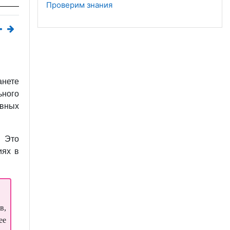
Проверим знания
анете
ьного
вных
 Это
иях в
в,
ее