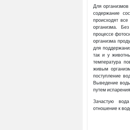
Для организмов 
содержание сос
происходят все
организма. Бе
процессе фотоси
организма проду
для поддержания
так и у животн
температура по
живым организм
поступление во
Выведение воды
путем испарения
Зачастую вода
отношение к вод