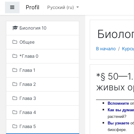
Перейти к основному
Profil
Боковая панель
Русский ‎(ru)‎
Биология 10
Биолог
Общее
В начало
Курс
*Глава 0
Глава 1
*§ 50—1
Глава 2
живых о
Глава 3
Вспомните
о
Как вы дума
Глава 4
растений?
Вы узнаете
о
Глава 5
биосфере.