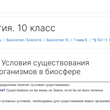
 содержанию
ия. 10 класс
ы
Биология / Біялогія
Биология 10
Глава 6
*§ 50—1.
. Условия существования
рганизмов в биосфере
пределение понятия «условия существования».
ете?
Существовала ли бы жизнь на Земле, если бы не было зеленых
б основных условиях, необходимых для существования живых организмо