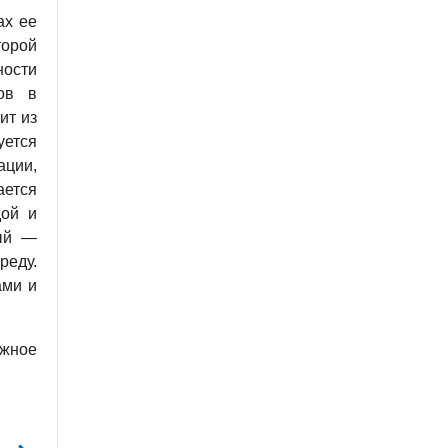
ах ее
торой
ности
ов в
ит из
уется
ации,
ается
дой и
вый —
реду.
ами и
жное