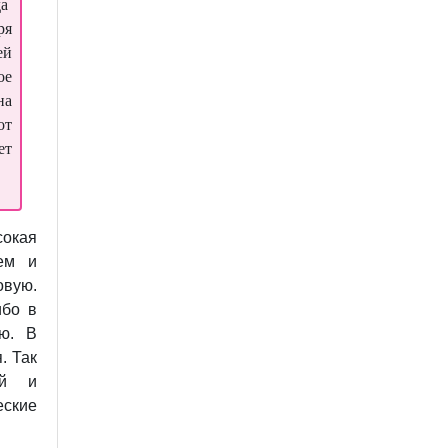
да
ря
ей
ое
на
от
ет
сокая
ем и
вую.
ибо в
ию. В
. Так
ой и
еские