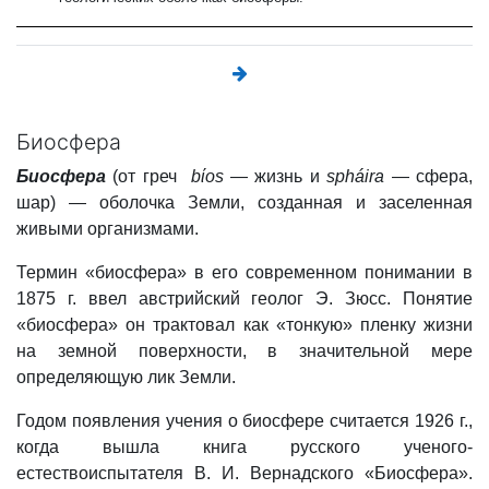
Биосфера
Биосфера
(от греч
bίos
— жизнь и
sph
á
ira
— сфера,
шар) — оболочка Земли, созданная и заселенная
живыми организмами.
Термин «биосфера» в его современном понимании в
1875 г. ввел австрийский геолог Э. Зюсс. Понятие
«биосфера» он трактовал
как «тонкую» пленку жизни
на земной поверхности, в значительной мере
определяющую лик Земли.
Годом появления учения о биосфере считается 1926 г.,
когда вышла книга русского ученого-
естествоиспытателя В. И. Вернадского «Биосфера».