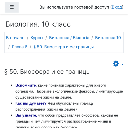
Перейти к основному содержанию
Боковая панель
Вы используете гостевой доступ (
Вход
)
Биология. 10 класс
В начало
Курсы
Биология / Біялогія
Биология 10
Глава 6
§ 50. Биосфера и ее границы
§ 50. Биосфера и ее границы
Вспомните
,
какие признаки характерны для живого
организма. Назовите экологические факторы, лимитирующие
существование жизни на Земле.
Как вы думаете?
Чем обусловлены границы
распространения жизни на Земле?
Вы узнаете,
что собой представляет биосфера, каковы ее
границы и чем лимитируется распространение жизни в
геологических оболочках биосферы.