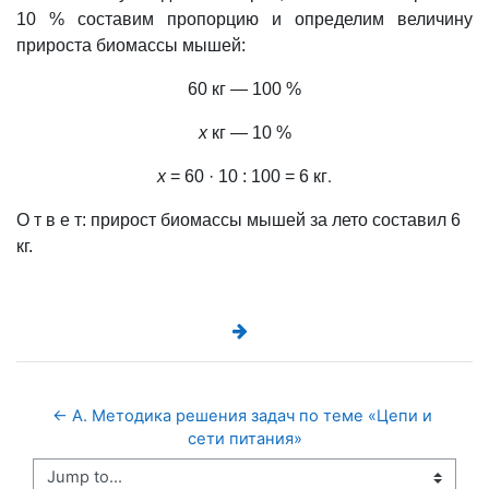
10 % составим пропорцию и определим величину
прироста биомассы мышей:
60 кг
— 100 %
х
кг —
10 %
х
= 60 · 10 : 100 = 6 кг
.
О т в е т:
прирост биомассы мышей за лето составил 6
кг
.
← А. Методика решения задач по теме «Цепи и 
сети питания»
Jump to...