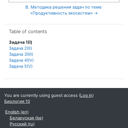
В. Методика решения задач по теме 
«Продуктивность экосистем» →
Skip Table of contents
Table of contents
Задача 1(I)
Задача 2(II)
Задача 3(III)
Задача 4(IV)
Задача 5(V)
You are currently using guest access (
Log in
)
Биология 10
English ‎(en)‎
Беларуская ‎(be)‎
Русский ‎(ru)‎