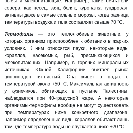
рыбы и млекопитающие. Например, такие обитатели
севера, как песец, заяц беляк, куропатка тундровая,
активны даже в самые сильные морозы, когда разница
температуры воздуха и тела составляет свыше 70 °C.
Термофилы
—
это теплолюбивые животные, у
которых организм приспособлен к обитанию в жарких
условиях. К ним относятся пауки, некоторые виды
кораллов, насекомых, рыб, пресмыкающихся и
млекопитающих. Например, в горячих минеральных
источниках Южной Калифорнии обитает рыбка
ципринодон пятнистый. Она живет в водах с
температурой около +50 °C. Максимальная активность
у кузнечиков, обитающих в пустыне Палестины,
наблюдается при 40-градусной жаре. А некоторые
организмы-термофилы вообще не могут существовать
при температурах ниже конкретного диапазона,
например определенные виды кораллов обитают лишь
там, где температура воды не опускается ниже +20 °C.