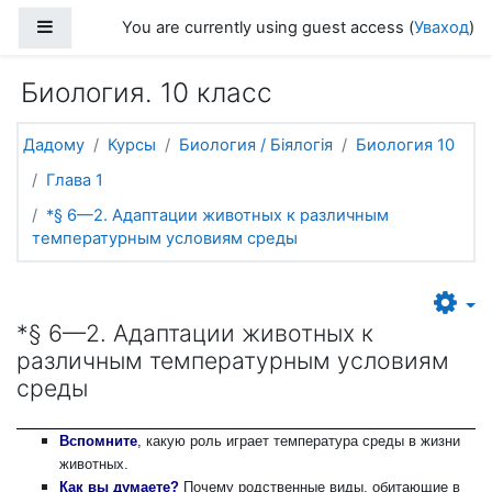
Прапусціць і перайсці да асноўнага зместу
Side panel
You are currently using guest access (
Уваход
)
Биология. 10 класс
Дадому
Курсы
Биология / Біялогія
Биология 10
Глава 1
*§ 6—2. Адаптации животных к различным
температурным условиям среды
*§ 6—2. Адаптации животных к
различным температурным условиям
среды
Вспомните
,
какую роль играет температура среды в жизни
животных.
Как вы думаете?
Почему родственные виды, обитающие в