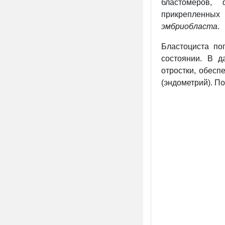
бластомеров,
прикрепленны
эмбриобласта
.
Бластоциста по
состоянии. В 
отростки, обесп
(эндометрий). П