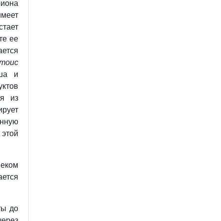
иона
меет
стает
те ее
ается
тоис
ыша и
ктов
я из
рует
енную
этой
веком
ается
ты до
через