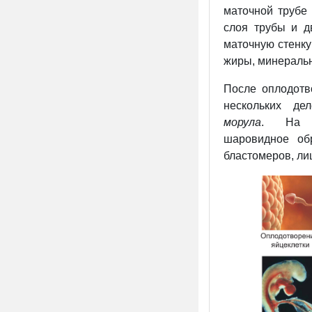
маточной трубе
слоя трубы и д
маточную стенку 
жиры, минеральн
После оплодотв
нескольких де
морула
. На 
шаровидное об
бластомеров, ли