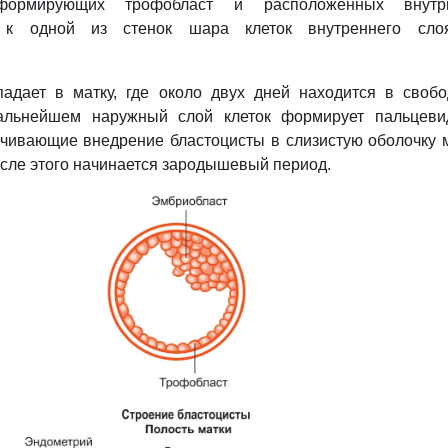
 формирующих трофобласт и расположенных внут
х к одной из стенок шара клеток внутреннего сл
падает в матку, где около двух дней находится в своб
дальнейшем наружный слой клеток формирует пальцев
ечивающие внедрение бластоцисты в слизистую оболочку 
осле этого начинается зародышевый период.