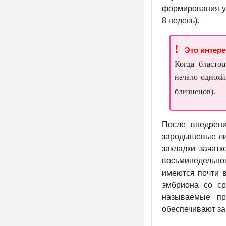
формирования у 
8 недель).
!
Это интер
Когда бласто
начало одноя
близнецов).
После внедрен
зародышевые лис
закладки зачат
восьминедельно
имеются почти в
эмбриона со с
называемые пр
обеспечивают за