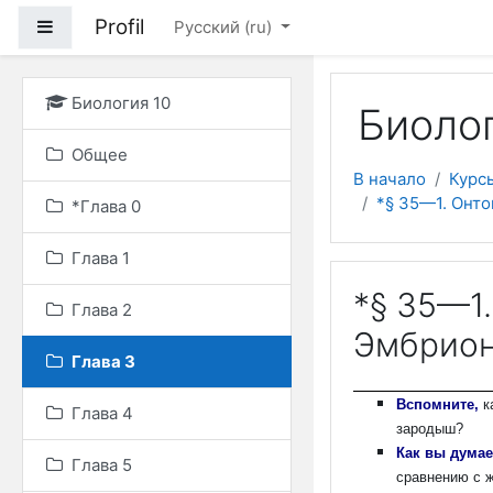
Перейти к основному
Profil
Боковая панель
Русский ‎(ru)‎
Биология 10
Биолог
Общее
В начало
Курс
*§ 35—1. Онто
*Глава 0
Глава 1
*§ 35—1.
Глава 2
Эмбрион
Глава 3
Вспомните,
к
Глава 4
зародыш?
Как вы дума
Глава 5
сравнению с 