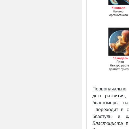
Первоначально 
дню развития,
бластомеры н
переходит в с
бластулы и х
Бластоциста
пр