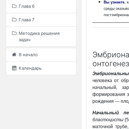
Вы узнаете
,
к
Глава 6
среды оказыва
постэмбрионал
Глава 7
Методика решения
задач
Эмбриона
В начало
онтогене
Календарь
Эмбриональн
человека от об
начальный, за
формирования за
рождения — пло
Начальный пе
бластоцисты
(5
маточной трубе