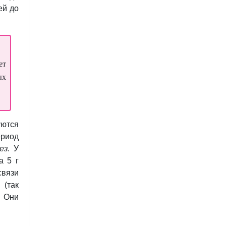
ей до
ет
ых
уются
ериод
ез
. У
а 5 г
связи
 (так
 Они