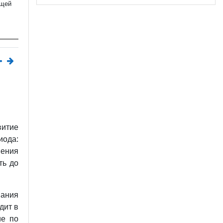
ющей
витие
иода:
ения
ть до
ания
дит в
ие по