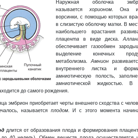
Наружная оболочка эмбр
называется
хорионо
м
. Она и
ворсинки, с помощью которых вра
в слизистую оболочку матки. В мес
наибольшего врастания развив
плацента
в виде диска.
Аллан
обеспечивает газообмен зарод
выделение конечных проду
метаболизма.
Амнион
развиваетс
внутреннего листка и форми
амниотическую полость, заполн
амниотической жидкостью. В 
аходится до самого рождения.
сяца эмбрион приобретает черты внешнего сходства с чело
ечалось, называется
плодом
. И с этого момента начин
.
од
длится от образования плода и формирования плацен
 до 40 недель). Обмен веществ плода осуществляется 