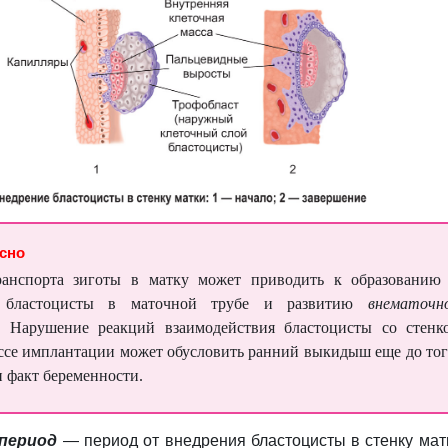
есно
анспорта зиготы в матку может приводить к образованию
 бластоцисты в маточной трубе и развитию
внематочн
. Нарушение реакций взаимодействия бластоцисты со стенк
ссе имплантации может обусловить ранний выкидыш еще до тог
н факт беременности.
период
— период от внедрения бластоцисты в стенку мат