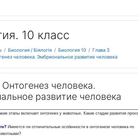
 содержанию
ия. 10 класс
ы
Биология / Біялогія
Биология 10
Глава 3
генез человека. Эмбриональное развитие человека
 Онтогенез человека.
альное развитие человека
акие этапы включает онтогенез у животных. Какие стадии развития прох
ете?
Имеются ли отличительные особенности в онтогенезе человека по
животными?