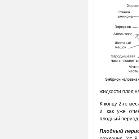
жидкости плод н
К концу 2-го ме
и, как уже отм
плодный период
Плодный пери
рождения (от 9