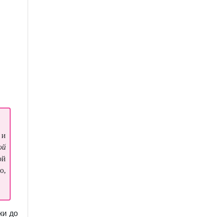
 и
ой
ой
о,
ки до