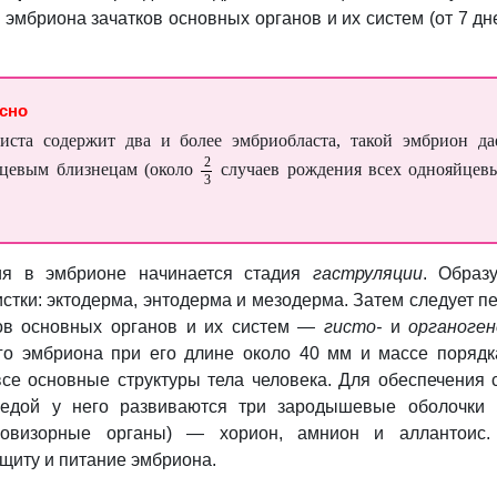
эмбриона зачатков основных органов и их систем (от 7 дн
есно
циста содержит два и более эмбриобласта, такой эмбрион да
йцевым близнецам (около
случаев рождения всех однояйцев
ия в эмбрионе начинается стадия
гаструляции
. Образ
тки: эктодерма, энтодерма и мезодерма. Затем следует п
ков основных органов и их систем —
гисто-
и
органоген
го эмбриона при его длине около 40 мм и массе порядк
се основные структуры тела человека. Для обеспечения 
редой у него развиваются три зародышевые оболочки
овизорные органы) — хорион, амнион и аллантоис.
щиту и питание эмбриона.