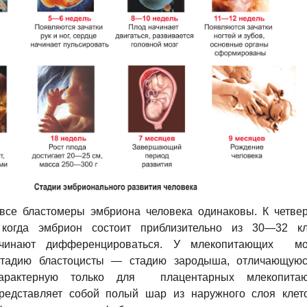
все бластомеры эмбриона человека одинаковы. К четве
 когда эмбрион состоит приблизительно из 30—32 кл
ачинают дифференцироваться. У млекопитающих мо
тадию бластоцисты
—
стадию зародыша, отличающую
арактерную только для плацентарных млекопитаю
едставляет собой полый шар из наружного слоя кле