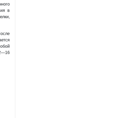
чного
ния в
елки,
После
ется
бой
2—16