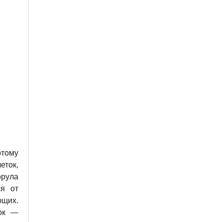
ртому
еток,
рула
ся от
щих.
ток —