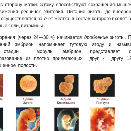
 в сторону матки. Этому способствуют сокращения мыше
вижения ресничек эпителия. Питание зиготы до внедре
осуществляется за счет желтка, в состав которого входят б
ые соли, витамины.
орения (через 24—30 ч) начинается
дробление
зиготы. 
лений эмбрион напоминает тутовую ягоду и называ
стадии морулы эмбрион представляет со
разование из плотно прилегающих друг к другу 1
шенное полости.