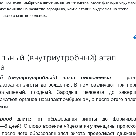
ак протекает эмбриональное развитие человека, какие факторы окружа
ют влияние на развитие зародыша, какие стадии выделяют на этапе
ьного развития человека.
льный (внутриутробный) этап
за
ый (внутриутробный) этап онтогенеза
—
раз
разования зиготы до рождения. В нем различают три пер
родышевый, плодный. Зародыш человека до заверш
чатков органов называют эмбрионом, а после этого впло
дом.
риод
длится
от образования зиготы до формиров
—6 дней). Оплодотворение яйцеклетки у женщины происхо
, после чего образовавшаяся зигота продолжает движен