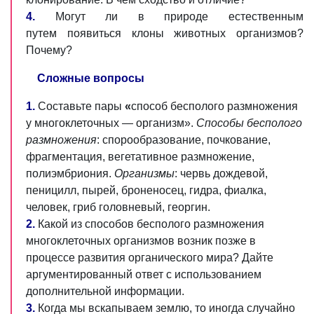
4.
Могут ли в природе естественным
путем появиться клоны животных организмов?
Почему?
Сложные вопросы
1.
Составьте пары
«
способ бесполого размножения
у многоклеточных — организм».
Способы бесполого
размножени
я
: спорообразование, почкование,
фрагментация, вегетативное размножение,
полиэмбриония.
Организмы
:
червь
дождевой,
пеницилл, пырей, броненосец, гидра, фиалка,
человек,
гриб
головневый, георгин.
2.
Какой из способов бесполого размножения
многоклеточных организмов возник позже в
процессе развития органического мира? Дайте
аргументированный ответ с использованием
дополнительной информации.
3.
Когда мы вскапываем землю, то иногда случайно