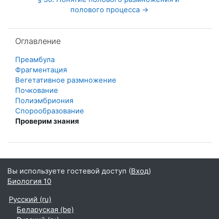
полового процесса →
Пропустить Оглавление
Оглавление
Преамбула
Фрагментация
Вегетативное размножение
Почкование
Полиэмбриония
Спорообразование
Проверим знания
Вы используете гостевой доступ (
Вход
)
Биология 10
Русский ‎(ru)‎
Беларуская ‎(be)‎