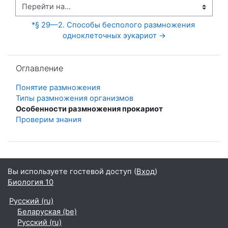
Перейти на...
*§ 29—2. Способы бесполого размножения 
одноклеточных эукариот →
Пропустить Оглавление
Оглавление
Понятие размножения
Типы размножения организмов
Особенности размножения прокариот
Проверим знания
Вы используете гостевой доступ (
Вход
)
Биология 10
Русский ‎(ru)‎
Беларуская ‎(be)‎
Русский ‎(ru)‎