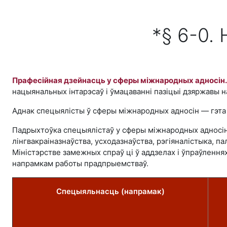
Перейти к основному содержанию
*§ 6-0.
Прафесійная дзейнасць у сферы міжнародных адносін.
нацыянальных інтарэсаў і ўмацаванні пазіцыі дзяржавы 
Аднак спецыялісты ў сферы міжнародных адносін — гэта
Падрыхтоўка спецыялістаў у сферы міжнародных адносін
лінгвакраіназнаўства, усходазнаўства, рэгіяналістыка,
Міністэрстве замежных спраў ці ў аддзелах і ўпраўлення
напрамкам работы прадпрыемстваў.
Спецыяльнасць (напрамак)