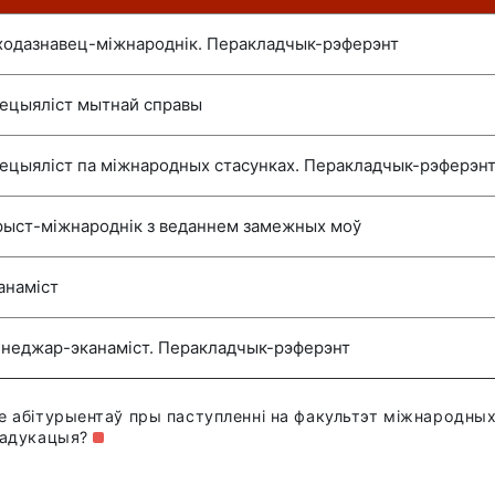
ходазнавец-міжнароднік. Перакладчык-рэферэнт
ецыяліст мытнай справы
ецыяліст па міжнародных стасунках. Перакладчык-рэферэн
ыст-міжнароднік з веданнем замежных моў
анаміст
неджар-эканаміст. Перакладчык-рэферэнт
е абітурыентаў пры паступленні на факультэт міжнародных
, адукацыя?