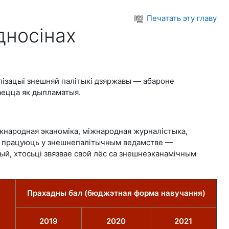
Печатать эту главу
дносінах
алізацыі знешняй палітыкі дзяржавы — абароне
чаецца як дыпламатыя.
жнародная эканоміка, міжнародная журналістыка,
сцях працуюць у знешнепалітычным ведамстве —
ый, хтосьці звязвае свой лёс са знешнеэканамічным
Прахадны бал (бюджэтная форма навучання)
2019
2020
2021