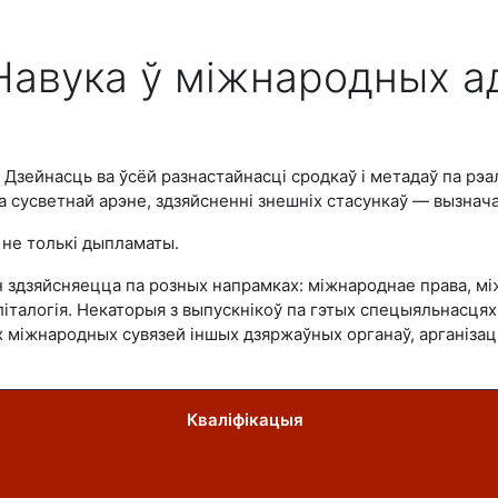
 Навука ў міжнародных а
Дзейнасць ва ўсёй разнастайнасці сродкаў і метадаў па рэ
на сусветнай арэне, здзяйсненні знешніх стасункаў — вызна
 не толькі дыпламаты.
 здзяйсняецца па розных напрамках: міжнароднае права, мі
 паліталогія. Некаторыя з выпускнікоў па гэтых спецыяльна
х міжнародных сувязей іншых дзяржаўных органаў, арганізац
Кваліфікацыя