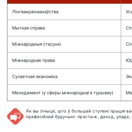
Лінгвакраіназнаўства
Ус
Мытная справа
Сп
Міжнародныя стасункі
Сп
Міжнароднае права
Юр
Сусветная эканоміка
Эк
Менеджмент (у сферы міжнароднага турызму)
Ме
Як вы лічыце, што ў большай ступені прыцягва
прафесійнай будучыні: прэстыж, даход, улада