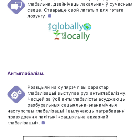
глабальна, дзейнічаць лакальна» ў сучасным
свеце. Стварыце свой лагатып для гэтага
лозунгу.
Антыглабалізм.
Рэакцыяй на супярэчлівы характар
глабалізацыі выступае рух антыглабалізму.
Часцей за ўсё антыглабалісты асуджаюць
разбуральныя сацыяльна-эканамічныя
наступствы глабалізацыі і вылучаюць патрабаванні
правядзення палітыкі «сацыяльна адказнай
глабалізацыі».