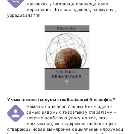
малюнках у інтэрнэце праверце свае
меркаванні. Што вас здзівіла, засмуціла,
узрадавала?
У чым плюсы і мінусы «глабалізацыі біяграфіі»?
Нямецкі сацыёлаг Ульрых Бек – адзін з
самых вядомых тэарэтыкаў глабалізму –
звяртае асаблівую ўвагу на тое, што
магчымасці, якія адкрывае глабалізацыя,
ствараюць новае вымярэнне сацыяльнай няроўнасці