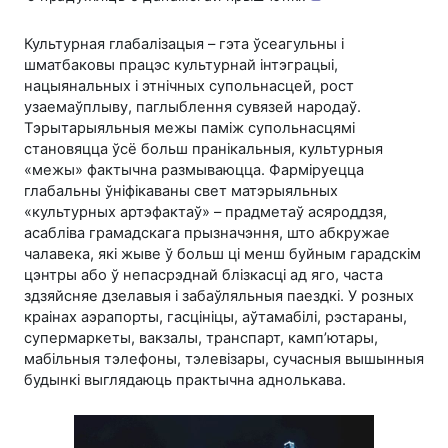
Культурная глабалізацыя – гэта ўсеагульны і
шматбаковы працэс культурнай інтэграцыі,
нацыянальных і этнічных супольнасцей, рост
узаемаўплыву, паглыблення сувязей народаў.
Тэрытарыяльныя межы паміж супольнасцямі
становяцца ўсё больш пранікальныя, культурныя
«межы» фактычна размываюцца. Фарміруецца
глабальны ўніфікаваны свет матэрыяльных
«культурных артэфактаў» – прадметаў асяроддзя,
асабліва грамадскага прызначэння, што абкружае
чалавека, які жыве ў больш ці менш буйным гарадскім
цэнтры або ў непасрэднай блізкасці ад яго, часта
здзяйсняе дзелавыя і забаўляльныя паездкі. У розных
краінах аэрапорты, гасцініцы, аўтамабілі, рэстараны,
супермаркеты, вакзалы, транспарт, камп’ютары,
мабільныя тэлефоны, тэлевізары, сучасныя вышынныя
будынкі выглядаюць практычна аднолькава.