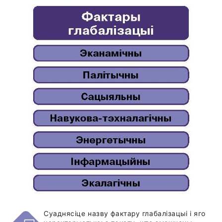
Суаднясіце назву фактару глабалізацыі і яго