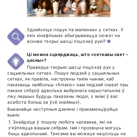
Здзейсніце пошук па малюнках у сетках. У
якіх кінафільмах абыгрываецца сюжэт на
аснове тэорыі шасці поціскаў рукі?
Ці можна сцвярджаць, што «сеткавы свет –
цесны»?
Праверце тэорыю шасці поціскаў рук у
сацыяльных сетках. Пошук людзей у сацыяльных
сетках, як правіла, настроены такім чынам, каб
паказваць найбольш «блізкіх» нам людзей (нават пры
паказе сяброў адвольна выбранага карыстальніка ў
ліку першых будуць паказаны людзі, з якімі ў вас
асабіста больш за ўсё знаёмых).
Выканайце наступныя дзеянні і пракаменціруйце
вынік:
1. Знайдзіце ў пошуку любога чалавека, які не
з’яўляецца вашым сябрам. Імя і прозвішча могуць
быць адвольнымі. Таксама вы можаце націснуць на