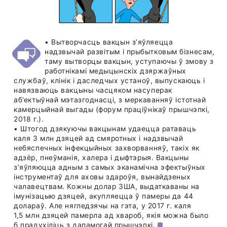
• Вытворчасць вакцын з’яўляецца
надзвычай развітым і прыбытковым бізнесам,
таму вытворцы вакцын, уступаючы ў змову з
работнікамі медыцынскіх дзяржаўных
службаў, клінік і даследчых устаноў, выпускаюць і
навязваюць вакцыны часцяком насуперак
аб’ектыўнай мэтазгоднасці, з меркаванняў істотнай
камерцыйнай выгады (форум праціўнікаў прышчэпкі,
2018 г.).
• Штогод дзякуючы вакцынам удаецца ратаваць
каля 3 млн дзяцей ад смяротных і надзвычай
небяспечных інфекцыйных захворванняў, такіх як
адзёр, пнеўманія, халера і дыфтэрыя. Вакцыны
з’яўляюцца адным з самых эканамічна эфектыўных
інструментаў для аховы здароўя, вынайдзеных
чалавецтвам. Кожны долар ЗША, выдаткаваны на
імунізацыю дзяцей, акупляецца ў памеры да 44
долараў. Але нягледзячы на гэта, у 2017 г. каля
1,5 млн дзяцей памерла ад хвароб, якія можна было
б прадухіліць з дапамогай прышчэпкі.