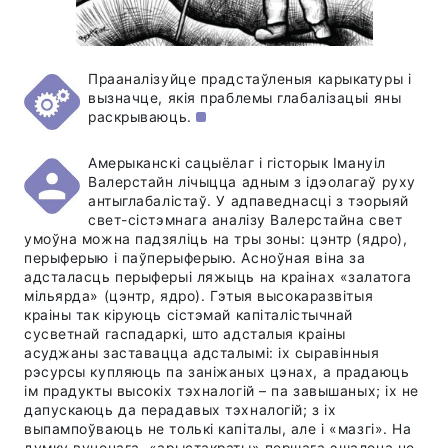
Прааналізуйце прадстаўленыя карыкатуры і
вызначце, якія праблемы глабалізацыі яны
раскрываюць.
Амерыканскі сацыёлаг і гісторык Імануіл
Валерстайн лічыцца адным з ідэолагаў руху
антыглабалістаў. У адпаведнасці з тэорыяй
свет-сістэмнага аналізу Валерстайна свет
умоўна можна падзяліць на тры зоны: цэнтр (ядро),
перыферыю і паўперыферыю. Асноўная віна за
адсталасць перыферыі ляжыць на краінах «залатога
мільярда» (цэнтр, ядро). Гэтыя высокаразвітыя
краіны так кіруюць сістэмай капіталістычнай
сусветнай гаспадаркі, што адсталыя краіны
асуджаны заставацца адсталымі: іх сыравінныя
рэсурсы купляюць па заніжаных цэнах, а прадаюць
ім прадукты высокіх тэхналогій – па завышаных; іх не
дапускаюць да перадавых тэхналогій; з іх
выпампоўваюць не толькі капіталы, але і «мазгі». На