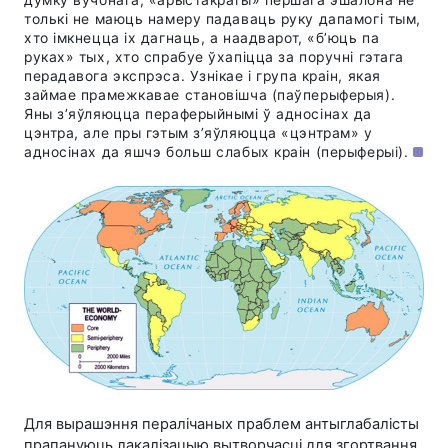
думку вучонага, «арыстакраты» першага эшалона не
толькі не маюць намеру падаваць руку дапамогі тым,
хто імкнецца іх дагнаць, а наадварот, «б’юць па
руках» тых, хто спрабуе ўхапіцца за поручні гэтага
перадавога экспрэса. Узнікае і група краін, якая
займае прамежкавае становішча (паўперыферыя).
Яны з’яўляюцца пераферыйнымі ў адносінах да
цэнтра, але пры гэтым з’яўляюцца «цэнтрам» у
адносінах да яшчэ больш слабых краін (перыферыі).
Для вырашэння пералічаных праблем антыглабалісты
прапануюць лакалізацыю вытворчасці для згортвання