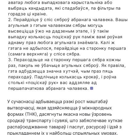
аватар любога выпадковага карыстальніка або
выбраць кандыдата, які спадабаўся, па фільтры па
горадзе ці краіне.
2. Перайдзіце ў спіс сяброў абранага чалавека. Вашы
агульныя з гэтым чалавекам сябры могуць
высвеціцца ўжо на дадзеным этапе, і ў такім
выпадку колькасць поціскаў рук паміж вамі роўная
аднаму праз любога агульнага знаёмага. Калі ж
гэтага не адбылося, перайдзіце на старонку першага
(самага верхняга) у спісе сябра.
3. Пераходзьце на старонку першага сябра кожны
раз, пакуль не ўбачыце агульных сяброў. Як правіла,
гэта адбудзецца значна хутчэй, чым праз пяць
пераходаў. Падлічыце колькасць крокаў, і роўна
столькі «поціскаў рук» вас аддзяляе ад
першапачаткова абранага чалавека.
У сучаснасці адбываецца рэзкі рост маштабаў
вытворчасці, якая здзяйсняецца ў міжнародных
формах (ТНК), дасягнуты якасна новы ўзровень
сродкаў транспарту і сувязі, што забяспечвае хуткае
распаўсюджванне тавараў і паслуг, рэсурсаў і ідэй з
прыкладаннем іх у найбольш спрыяльных умовах.