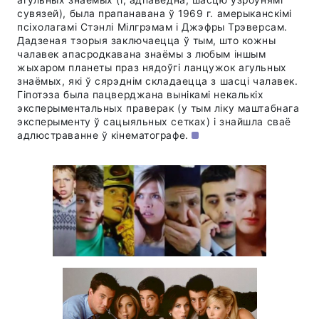
агульных знаёмых (і, адпаведна, шасцю ўзроўнямі
сувязей), была прапанавана ў 1969 г. амерыканскімі
псіхолагамі Стэнлі Мілгрэмам і Джэфры Трэверсам.
Дадзеная тэорыя заключаецца ў тым, што кожны
чалавек апасродкавана знаёмы з любым іншым
жыхаром планеты праз нядоўгі ланцужок агульных
знаёмых, які ў сярэднім складаецца з шасці чалавек.
Гіпотэза была пацверджана вынікамі некалькіх
эксперыментальных праверак (у тым ліку маштабнага
эксперыменту ў сацыяльных сетках) і знайшла сваё
адлюстраванне ў кінематографе.