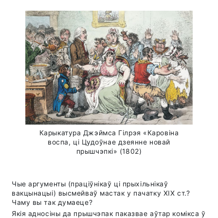
Карыкатура Джэймса Гілрэя «Каровіна
воспа, ці Цудоўнае дзеянне новай
прышчэпкі» (1802)
Чые аргументы (праціўнікаў ці прыхільнікаў
вакцынацыі) высмейваў мастак у пачатку ХІХ ст.?
Чаму вы так думаеце?
Якія адносіны да прышчэпак паказвае аўтар комікса ў