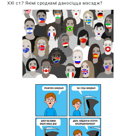
ХХІ ст.? Якімі сродкамі даносіцца мэсэдж?