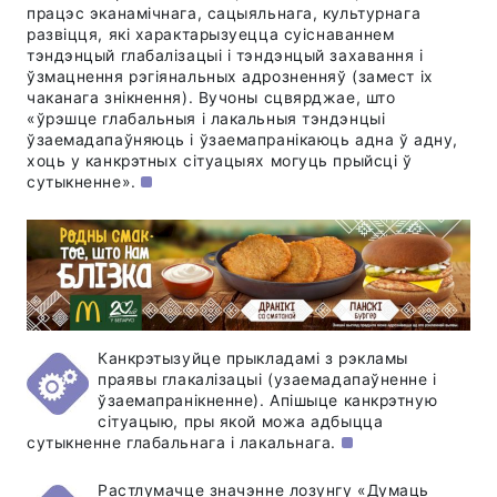
працэс эканамічнага, сацыяльнага, культурнага
развіцця, які характарызуецца суіснаваннем
тэндэнцый глабалізацыі і тэндэнцый захавання і
ўзмацнення рэгіянальных адрозненняў (замест іх
чаканага знікнення). Вучоны сцвярджае, што
«ўрэшце глабальныя і лакальныя тэндэнцыі
ўзаемадапаўняюць і ўзаемапранікаюць адна ў адну,
хоць у канкрэтных сітуацыях могуць прыйсці ў
сутыкненне».
Канкрэтызуйце прыкладамі з рэкламы
праявы глакалізацыі (узаемадапаўненне і
ўзаемапранікненне). Апішыце канкрэтную
сітуацыю, пры якой можа адбыцца
сутыкненне глабальнага і лакальнага.
Растлумачце значэнне лозунгу «Думаць