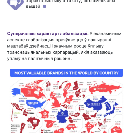
характарыстыку з тэксту, што змешчаны
вышэй.
Супярэчлівы характар глабалізацыі.
У эканамічным
аспекце глабалізацыя праяўляецца ў пашырэнні
маштабаў дзейнасці і значным росце ўплыву
транснацыянальных карпарацый, якія аказваюць
уплыў на палітычныя рашэнні.