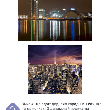
Выкажыце здагадку, якія гарады вы бачыце
на малюнках. З дапамогай пошуку па