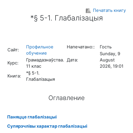
Перейти к основному содержанию
Печатать книгу
*§ 5-1. Глабалізацыя
Профильное
Напечатано::
Гость
Сайт:
обучение
Sunday, 9
Грамадазнаўства.
Дата:
August
Курс:
11 клас
2026, 19:01
*§ 5-1.
Книга:
Глабалізацыя
Оглавление
Паняцце глабалізацыі
Супярэчлівы характар глабалізацыі