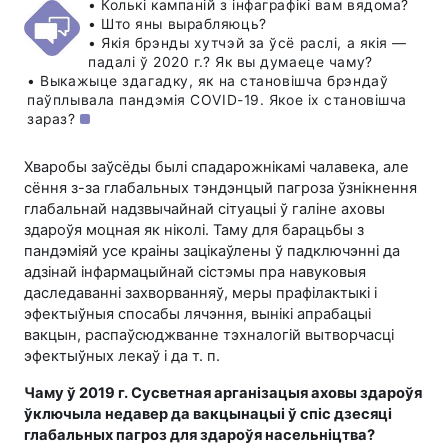
• Колькі кампаній з інфаграфікі вам вядома?
• Што яны вырабляюць?
• Якія брэнды хутчэй за ўсё раслі, а якія —
падалі ў 2020 г.? Як вы думаеце чаму?
• Выкажыце здагадку, як на становішча брэндаў
паўплывала пандэмія
COVID-19
. Якое іх становішча
зараз?
Хваробы заўсёды былі спадарожнікамі чалавека, але
сёння з-за глабальных тэндэнцый пагроза ўзнікнення
глабальнай надзвычайнай сітуацыі ў галіне аховы
здароўя моцная як ніколі. Таму для барацьбы з
пандэміяй усе краіны зацікаўлены ў падключэнні да
адзінай інфармацыйнай сістэмы пра навуковыя
даследаванні захворванняў, меры прафілактыкі і
эфектыўныя спосабы лячэння, вынікі апрабацыі
вакцын, распаўсюджванне тэхналогій вытворчасці
эфектыўных лекаў і да т. п.
Чаму ў 2019 г. Сусветная арганізацыя аховы здароўя
ўключыла недавер да вакцынацыі ў спіс дзесяці
глабальных пагроз для здароўя насельніцтва?