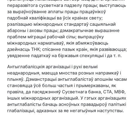
пераразвітога сусветнага падзелу працы; выступаюць
за выраўноўванне аплаты працы працаўнікоў
падобнай кваліфікацыі ва ўсіх краінах свету;
рэалізацыю міжнародных стандартаў сацыяльнай
абароны і аховы працы; дэмакратычнае вырашэнне
праблем міграцыі рабочай сілы; выпрацоўку
міжнародных нарматываў, якія абмяжоўваюць
дзейнасць ТНК; спісанне пазык краін, якія развіваюцца;
увядзенне падаткаў на біржавыя спекуляцыі і да т. п.
Антыглабалісцкія арганізацыі і рухі вельмі
неаднародныя, маецца мноства розных напрамкаў і
плыняў. Дэманстрацыі антыглабалістаў апошнім часам
становяцца ўсё больш частыя і прымеркаваны, як
правіла, да пасяджэнняў Сусветнага банка, СТА, МВФ,
іншых міжнародных арганізацый. У гэтых арганізацыях
антыглабалісты бачаць асноўных правадыроў палітыкі
глабалізацыі, адказных за яе негатыўныя наступствы.