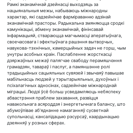
Рамкі эканамічнай дзейнасці выходзяць за
нацыянальныя межы, набываюць міжнародны
характар, які садзейнічае фарміраванню адзінай
эканамічнай прасторы. Радыкальна змяняюцца сродкі
камунікацыі, абмену эканамічнай, фінінсавай
інфармацыяй, ствараюцца магчымасці аператыўнага,
своечасовага і эфектыўнага рашэння вытворчых,
навукова-тэхнічных, камерцыйных задач не горш, чым
унутры асобных краін. Паслабленне жорсткасці
дзяржаўных межаў палягчае свабоду перамяшчэння
грамадзян, тавараў і паслуг, а памяншэнне ролі
традыцыйных сацыяльных сувязей і звычаяў павышае
мабільнасць людзей у тэрытарыяльных, духоўных і
псіхалагічных адносінах, садзейнічае міжнароднай
міграцыі. Людзі ўсё больш усведамляюць небяспеку
абвастрэння праблем захавання, развіцця
навакольнага асяроддзя і энергетычнага балансу, што
абумоўлівае аб’яднанне намаганняў сусветнай
супольнасці, кансалідацыю рэсурсаў, каардынацыю
дзеянняў у розных сферах.