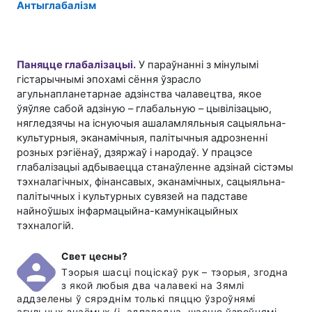
Антыглабалізм
Паняцце глабалізацыі.
У параўнанні з мінулымі
гістарычнымі эпохамі сёння ўзрасло
агульнапланетарнае адзінства чалавецтва, якое
ўяўляе сабой адзіную – глабальную – цывілізацыю,
нягледзячы на існуючыя ашаламляльныя сацыяльна-
культурныя, эканамічныя, палітычныя адрозненні
розных рэгіёнаў, дзяржаў і народаў. У працэсе
глабалізацыі адбываецца станаўленне адзінай сістэмы
тэхналагічных, фінансавых, эканамічных, сацыяльна-
палітычных і культурных сувязей на падставе
найноўшых інфармацыйна-камунікацыйных
тэхналогій.
Свет цесны?
Тэорыя шасці поціскаў рук – тэорыя, згодна
з якой любыя два чалавекі на Зямлі
аддзелены ў сярэднім толькі пяццю ўзроўнямі