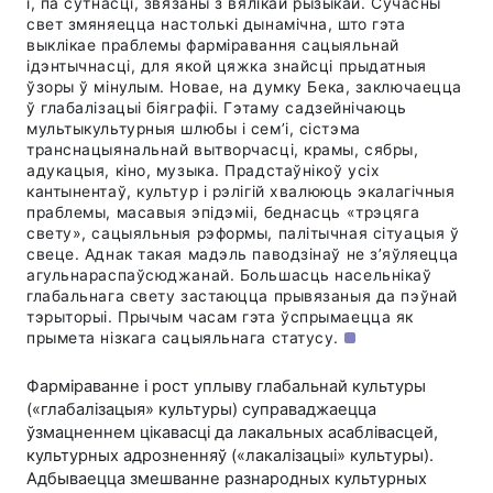
і, па сутнасці, звязаны з вялікай рызыкай. Сучасны
свет змяняецца настолькі дынамічна, што гэта
выклікае праблемы фарміравання сацыяльнай
ідэнтычнасці, для якой цяжка знайсці прыдатныя
ўзоры ў мінулым. Новае, на думку Бека, заключаецца
ў глабалізацыі біяграфіі. Гэтаму садзейнічаюць
мультыкультурныя шлюбы і сем’і, сістэма
транснацыянальнай вытворчасці, крамы, сябры,
адукацыя, кіно, музыка. Прадстаўнікоў усіх
кантынентаў, культур і рэлігій хвалююць экалагічныя
праблемы, масавыя эпідэміі, беднасць «трэцяга
свету», сацыяльныя рэформы, палітычная сітуацыя ў
свеце. Аднак такая мадэль паводзінаў не з’яўляецца
агульнараспаўсюджанай. Большасць насельнікаў
глабальнага свету застаюцца прывязаныя да пэўнай
тэрыторыі. Прычым часам гэта ўспрымаецца як
прымета нізкага сацыяльнага статусу.
Фарміраванне і рост уплыву глабальнай культуры
(«глабалізацыя» культуры) суправаджаецца
ўзмацненнем цікавасці да лакальных асаблівасцей,
культурных адрозненняў («лакалізацыі» культуры).
Адбываецца змешванне разнародных культурных