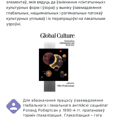
элементаў, якія вядуць да ўзнікнення «сінтэтычных»
культурных форм і ўзораў у выніку ўзаемадзеяння
глабальных, нацыянальных і рэгіянальных патокаў
культурных уплываў і іх перапрацоўкі на лакальным
узроўні.
Для абазначэння працэсу ўзаемадзеяння
глабальнага і лакальнага англійскі сацыёлаг
Роланд Робертсан у
1990-я гг.
прапанаваў
тэрмін
глакалізацыя
.
Глакалізацыя
– гэта