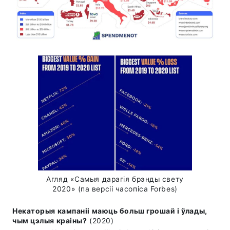
Агляд «Самыя дарагія брэнды свету
2020» (па версіі часопіса Forbes)
Некаторыя кампаніі маюць больш грошай і ўлады,
чым цэлыя краіны?
(2020)