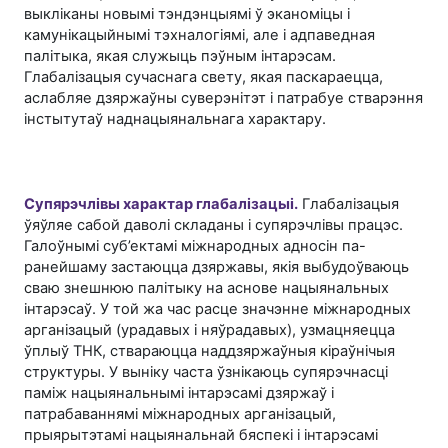
выкліканы новымі тэндэнцыямі ў эканоміцы і
камунікацыйнымі тэхналогіямі, але і адпаведная
палітыка, якая служыць пэўным інтарэсам.
Глабалізацыя сучаснага свету, якая паскараецца,
аслабляе дзяржаўны суверэнітэт і патрабуе стварэння
інстытутаў наднацыянальнага характару.
Супярэчлівы характар глабалізацыі.
Глабалізацыя
ўяўляе сабой даволі складаны і супярэчлівы працэс.
Галоўнымі суб’ектамі міжнародных адносін па-
ранейшаму застаюцца дзяржавы, якія выбудоўваюць
сваю знешнюю палітыку на аснове нацыянальных
інтарэсаў. У той жа час расце значэнне міжнародных
арганізацый (урадавых і няўрадавых), узмацняецца
ўплыў ТНК, ствараюцца наддзяржаўныя кіраўнічыя
структуры. У выніку часта ўзнікаюць супярэчнасці
паміж нацыянальнымі інтарэсамі дзяржаў і
патрабаваннямі міжнародных арганізацый,
прыярытэтамі нацыянальнай бяспекі і інтарэсамі