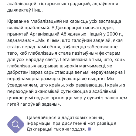
асаблівасцей, гістарычных традыцый, аднаўлення
дыялектаў і інш.
Кіраванне глабалізацыяй на карысць усіх застаецца
вялікай праблемай. У Дэкларацыі тысячагоддзя,
прынятай Арганізацыяй Аб’яднаных Нацый у 2000 г.,
адзначана: «…Мы лічым, што галоўнай задачай, якая
стаіць перад намі сёння, з’яўляецца забеспячэнне
таго, каб глабалізацыя стала пазітыўным фактарам
для ўсіх народаў свету. Гэта звязана з тым, што, хоць
глабалізацыя адкрывае шырокія магчымасці, яе
дабротамі зараз карыстаюцца вельмі нераўнамерна і
нераўнамерна размяркоўваюцца яе выдаткі. Мы
ўсведамляем, што краіны, якія развіваюцца, і краіны з
пераходнай эканомікай сутыкаюцца з асаблівымі
цяжкасцямі падчас прыняцця мер у сувязі з рашэннем
гэтай галоўнай задачы».
Даведайцеся з дадатковых крыніц
інфармацыі пра дасягненні мэт развіцця
Дэкларацыі тысячагоддзя.