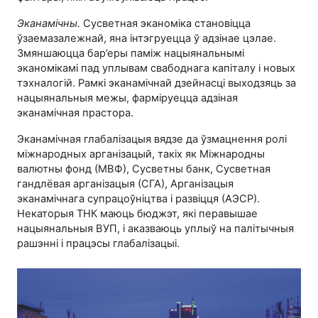
Эканамічны.
Сусветная эканоміка становіцца
ўзаемазалежнай, яна інтэгруецца ў адзінае цэлае.
Змяншаюцца бар’еры паміж нацыянальнымі
эканомікамі пад уплывам свабоднага капіталу і новых
тэхналогій. Рамкі эканамічнай дзейнасці выходзяць за
нацыянальныя межы, фарміруецца адзіная
эканамічная прастора.
Эканамічная глабалізацыя вядзе да ўзмацнення ролі
міжнародных арганізацый, такіх як Міжнародны
валютны фонд (МВФ), Сусветны банк, Сусветная
гандлёвая арганізацыя (СГА), Арганізацыя
эканамічнага супрацоўніцтва і развіцця (АЭСР).
Некаторыя ТНК маюць бюджэт, які перавышае
нацыянальныя ВУП, і аказваюць уплыў на палітычныя
рашэнні і працэсы глабалізацыі.