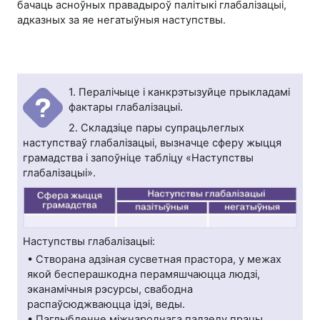
бачаць асноўных правадыроў палітыкі глабалізацыі,
адказных за яе негатыўныя наступствы.
1. Пералічыце і канкрэтызуйце прыкладамі
фактары глабалізацыі.
2. Складзіце пары супрацьлеглых
наступстваў глабалізацыі, вызначце сферу жыцця
грамадства і запоўніце табліцу «Наступствы
глабалізацыі».
Наступствы глабалізацыі:
• Створана адзіная сусветная прастора, у межах
якой бесперашкодна перамяшчаюцца людзі,
эканамічныя рэсурсы, свабодна
распаўсюджваюцца ідэі, веды.
• Паглыбленне міжнароднага падзелу працы