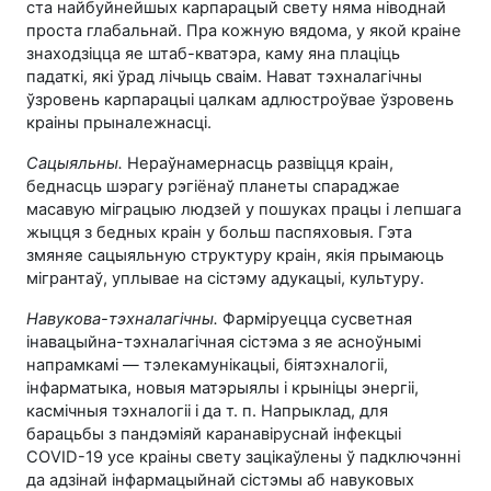
ста найбуйнейшых карпарацый свету няма ніводнай
проста глабальнай. Пра кожную вядома, у якой краіне
знаходзіцца яе штаб-кватэра, каму яна плаціць
падаткі, які ўрад лічыць сваім. Нават тэхналагічны
ўзровень карпарацыі цалкам адлюстроўвае ўзровень
краіны прыналежнасці.
Сацыяльны.
Нераўнамернасць развіцця краін,
беднасць шэрагу рэгіёнаў планеты спараджае
масавую міграцыю людзей у пошуках працы і лепшага
жыцця з бедных краін у больш паспяховыя. Гэта
змяняе сацыяльную структуру краін, якія прымаюць
мігрантаў, уплывае на сістэму адукацыі, культуру.
Навукова-тэхналагічны.
Фарміруецца сусветная
інавацыйна-тэхналагічная сістэма з яе асноўнымі
напрамкамі — тэлекамунікацыі, біятэхналогіі,
інфарматыка, новыя матэрыялы і крыніцы энергіі,
касмічныя тэхналогіі і да т. п. Напрыклад, для
барацьбы з пандэміяй каранавіруснай інфекцыі
COVID-19
усе краіны свету зацікаўлены ў падключэнні
да адзінай інфармацыйнай сістэмы аб навуковых