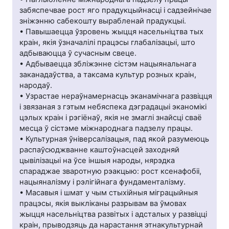
забяспечвае рост яго прадукцыйнасці і садзейнічае
зніжэнню сабекошту вырабленай прадукцыі.
• Павышаецца ўзровень жыцця насельніцтва тых
краін, якія ўзначалілі працэсы глабалізацыі, што
адбываюцца ў сучасным свеце.
• Адбываецца збліжэнне сістэм нацыянальнага
заканадаўства, а таксама культур розных краін,
народаў.
• Узрастае нераўнамернасць эканамічнага развіцця
і звязаная з гэтым небяспека дэградацыі эканомікі
цэлых краін і рэгіёнаў, якія не змаглі знайсці сваё
месца ў сістэме міжнароднага падзелу працы.
• Культурная ўніверсалізацыя, пад якой разумеюць
распаўсюджванне каштоўнасцей заходняй
цывілізацыі на ўсе іншыя народы, нярэдка
спараджае зваротную рэакцыю: рост ксенафобіі,
нацыяналізму і рэлігійнага фундаменталізму.
• Масавыя і шмат у чым стыхійныя міграцыйныя
працэсы, якія выкліканы разрывам ва ўмовах
жыцця насельніцтва развітых і адсталых у развіцці
краін, прыводзяць да нарастання этнакультурнай