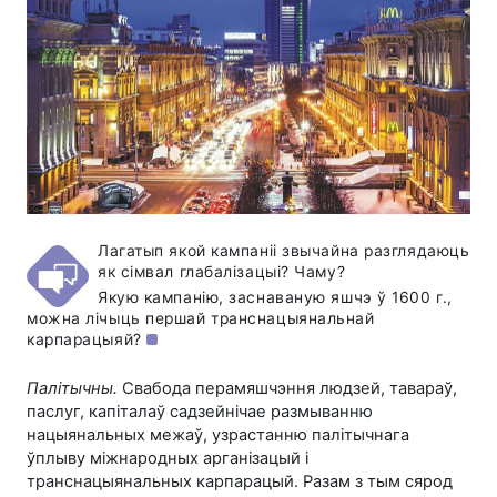
Лагатып якой кампаніі звычайна разглядаюць
як сімвал глабалізацыі? Чаму?
Якую кампанію, заснаваную яшчэ ў 1600 г.,
можна лічыць першай транснацыянальнай
карпарацыяй?
Палітычны.
Свабода перамяшчэння людзей, тавараў,
паслуг, капіталаў садзейнічае размыванню
нацыянальных межаў, узрастанню палітычнага
ўплыву міжнародных арганізацый і
транснацыянальных карпарацый. Разам з тым сярод