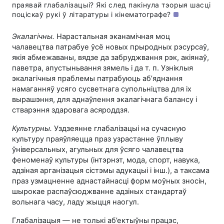
праявай глабалізацыі? Які след пакінула тэорыя шасці
поціскаў рукі ў літаратуры і кінематографе?
Экалагічны.
Нарастальная эканамічная моц
чалавецтва патрабуе ўсё новых прыродных рэсурсаў,
якія абмежаваны, вядзе да забруджвання рэк, акіянаў,
паветра, апустыньвання зямель і да т. п. Узніклыя
экалагічныя праблемы патрабуюць аб’яднання
намаганняў усяго сусветнага супольніцтва для іх
вырашэння, для аднаўлення экалагічнага балансу і
стварэння здаровага асяроддзя.
Культурны.
Уздзеянне глабалізацыі на сучасную
культуру праяўляецца праз узрастанне ўплыву
ўніверсальных, агульных для ўсяго чалавецтва
феноменаў культуры (інтэрнэт, мода, спорт, навука,
адзіная арганізацыя сістэмы адукацыі і інш.), а таксама
праз узмацненне аднастайнасці форм моўных зносін,
шырокае распаўсюджванне адзіных стандартаў
вольнага часу, ладу жыцця наогул.
Глабалізацыя — не толькі аб’ектыўны працэс,