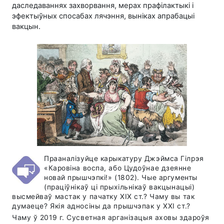
даследаваннях захворвання, мерах прафілактыкі і
эфектыўных спосабах лячэння, выніках апрабацыі
вакцын.
Прааналізуйце карыкатуру Джэймса Гілрэя
«Каровіна воспа, або Цудоўнае дзеянне
новай прышчэпкі!» (1802). Чые аргументы
(праціўнікаў ці прыхільнікаў вакцынацыі)
высмейваў мастак у пачатку XIX ст.? Чаму вы так
думаеце? Якія адносіны да прышчэпак у ХХІ ст.?
Чаму ў 2019 г. Сусветная арганізацыя аховы здароўя