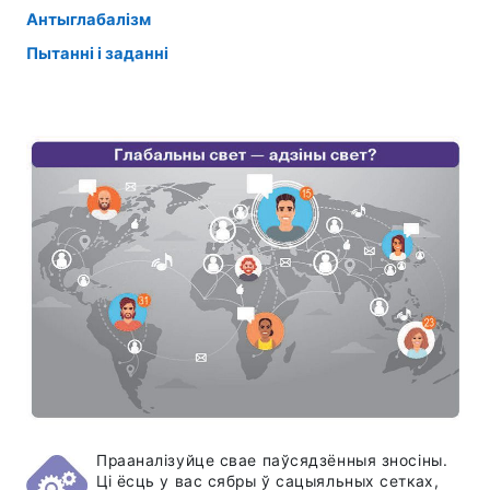
Антыглабалізм
Пытанні і заданні
Прааналізуйце свае паўсядзённыя зносіны.
Ці ёсць у вас сябры ў сацыяльных сетках,