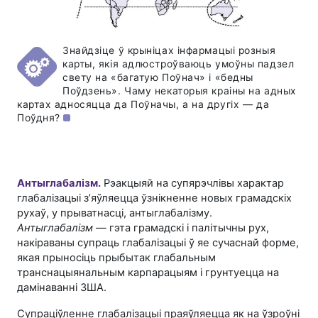
Знайдзіце ў крыніцах інфармацыі розныя
карты, якія адлюстроўваюць умоўны падзел
свету на «багатую Поўнач» і «бедны
Поўдзень». Чаму некаторыя краіны на адных
картах адносяцца да Поўначы, а на другіх — да
Поўдня?
Антыглабалізм.
Рэакцыяй на супярэчлівы характар
глабалізацыі з’яўляецца ўзнікненне новых грамадскіх
рухаў, у прыватнасці, антыглабалізму.
Антыглабалізм
— гэта грамадскі і палітычны рух,
накіраваны супраць глабалізацыі ў яе сучаснай форме,
якая прыносіць прыбытак глабальным
транснацыянальным карпарацыям і грунтуецца на
дамінаванні ЗША.
Супраціўленне глабалізацыі праяўляецца як на ўзроўні