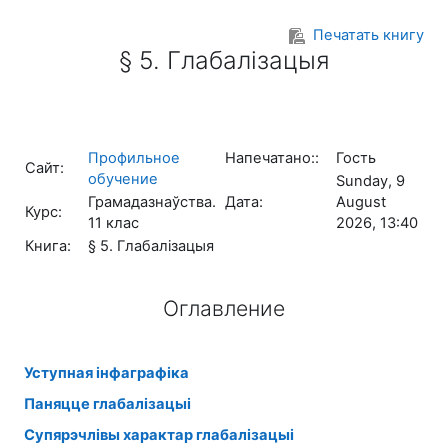
Перейти к основному содержанию
Печатать книгу
§ 5. Глабалізацыя
Профильное
Напечатано::
Гость
Сайт:
обучение
Sunday, 9
Грамадазнаўства.
Дата:
August
Курс:
11 клас
2026, 13:40
Книга:
§ 5. Глабалізацыя
Оглавление
Уступная інфаграфіка
Паняцце глабалізацыі
Супярэчлівы характар глабалізацыі