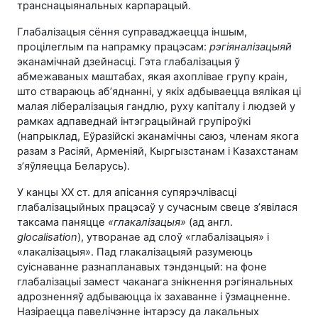
транснацыянальных карпарацый.
Глабалізацыя сёння суправаджаецца іншым,
процілеглым па напрамку працэсам:
рэгіяналізацыяй
эканамічнай дзейнасці. Гэта глабалізацыя ў
абмежаваных маштабах, якая ахоплівае групу краін,
што ствараюць аб’яднанні, у якіх адбываецца вялікая ці
малая лібералізацыя гандлю, руху капіталу і людзей у
рамках адпаведнай інтэграцыйнай групіроўкі
(напрыклад, Еўразійскі эканамічны саюз, членам якога
разам з Расіяй, Арменіяй, Кыргызстанам і Казахстанам
з’яўляецца Беларусь).
У канцы ХХ ст. для апісання супярэчлівасці
глабалізацыйных працэсаў у сучасным свеце з’явілася
таксама паняцце
«глакалізацыя»
(ад англ.
glocalisation
), утворанае ад слоў «глабалізацыя» і
«лакалізацыя». Пад глакалізацыяй разумеюць
суіснаванне разнапланавых тэндэнцый: на фоне
глабалізацыі замест чаканага знікнення рэгіянальных
адрозненняў адбываюцца іх захаванне і ўзмацненне.
Назіраецца павелічэнне інтарэсу да лакальных