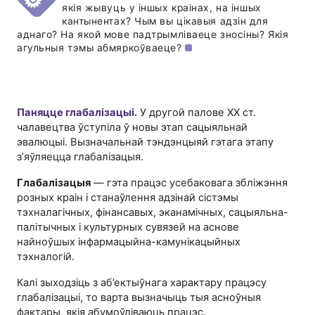
якія жывуць у іншых краінах, на іншых
кантынентах? Чым вы цікавыя адзін для
аднаго? На якой мове падтрымліваеце зносіны? Якія
агульныя тэмы абмяркоўваеце?
Паняцце глабалізацыі.
У другой палове ХХ ст.
чалавецтва ўступіла ў новы этап сацыяльнай
эвалюцыі. Вызначальнай тэндэнцыяй гэтага этапу
з’яўляецца глабалізацыя.
Глабалізацыя
— гэта працэс усебаковага збліжэння
розных краін і станаўлення адзінай сістэмы
тэхналагічных, фінансавых, эканамічных, сацыяльна-
палітычных і культурных сувязей на аснове
найноўшых інфармацыйна-камунікацыйных
тэхналогій.
Калі зыходзіць з аб’ектыўнага характару працэсу
глабалізацыі, то варта вызначыць тыя асноўныя
фактары, якія абумоўліваюць працэс.