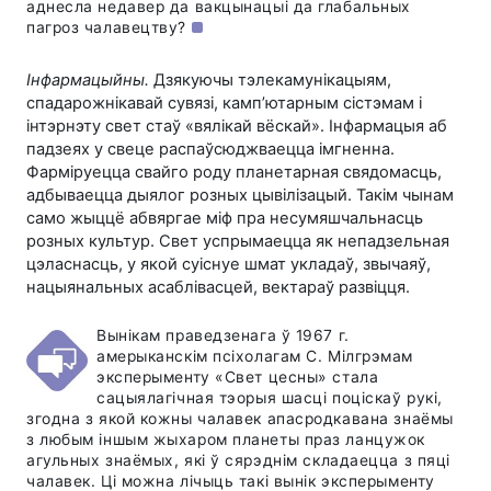
аднесла недавер да вакцынацыі да глабальных
пагроз чалавецтву?
Інфармацыйны.
Дзякуючы тэлекамунікацыям,
спадарожнікавай сувязі, камп’ютарным сістэмам і
інтэрнэту свет стаў «вялікай вёскай». Інфармацыя аб
падзеях у свеце распаўсюджваецца імгненна.
Фарміруецца свайго роду планетарная свядомасць,
адбываецца дыялог розных цывілізацый. Такім чынам
само жыццё абвяргае міф пра несумяшчальнасць
розных культур. Свет успрымаецца як непадзельная
цэласнасць, у якой суіснуе шмат укладаў, звычаяў,
нацыянальных асаблівасцей, вектараў развіцця.
Вынікам праведзенага ў 1967 г.
амерыканскім псіхолагам С. Мілгрэмам
эксперыменту «Свет цесны» стала
сацыялагічная тэорыя шасці поціскаў рукі,
згодна з якой кожны чалавек апасродкавана знаёмы
з любым іншым жыхаром планеты праз ланцужок
агульных знаёмых, які ў сярэднім складаецца з пяці
чалавек. Ці можна лічыць такі вынік эксперыменту