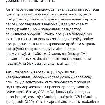
умацаванню пазіцыі апошніх.
Антыглабалісты прапануюць лакалізацыю вытворчасці
для згортвання пераразвітога сусветнага падзелу
працы; выступаюць за выраўноўванне аплаты працы
работнікаў падобнай кваліфікацыі ва ўсіх краінах
свету; рэалізацыю міжнародных стандартаў
сацыяльнай абароны і аховы працы і міжнародную
экспертызу нацыянальных заканадаўстваў у галіне
працы; дэмакратычнае вырашэнне праблем міграцыі
працоўнай сілы; выпрацоўку міжнародных
нарматываў, якія абмяжоўваюць дзейнасць ТНК;
спісанне пазык краін, што развіваюцца; увядзенне
падаткаў на біржавыя спекуляцыі і да т. п.
Антыглабалісцкія арганізацыі і рухі вельмі
неаднародныя, маюць мноства розных напрамкаў і
плыняў. Дэманстрацыі антыглабалістаў у апошнія
гады прымеркаваны, як правіла, да пасяджэнняў
Сусветнага банка, СГА, МВФ, іншых міжнародных
арганізацый, самітаў «Вялікай сямёркі» (G7) і «Вялікай
дваццаткі» (G20). У гэтых арганізацыях антыглабалісты