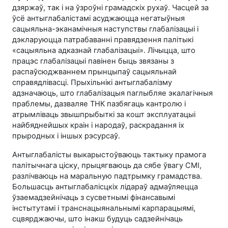
дзяржаў, так і на ўзроўні грамадскіх рухаў. Часцей за
ўсё антыглабалістамі асуджаюцца негатыўныя
сацыяльна-эканамічныя наступствы глабалізацыі і
дэкларуюцца патрабаванні правядзення палітыкі
«сацыяльна адказнай глабалізацыі». Лічыцца, што
працэс глабалізацыі павінен быць звязаны з
распаўсюджваннем прынцыпаў сацыяльнай
справядлівасці. Прыхільнікі антыглабалізму
адзначаюць, што глабалізацыя паглыбляе экалагічныя
праблемы, дазваляе ТНК пазбягаць кантролю і
атрымліваць звышпрыбыткі за кошт эксплуатацыі
найбяднейшых краін і народаў, раскрадання іх
прыродных і іншых рэсурсаў.
Антыглабалісты выкарыстоўваюць тактыку прамога
палітычнага ціску, прыцягваюць да сябе ўвагу СМІ,
разлічваюць на маральную падтрымку грамадства.
Большасць антыглабалісцкіх лідараў адмаўляецца
ўзаемадзейнічаць з сусветнымі фінансавымі
інстытутамі і транснацыянальнымі карпарацыямі,
сцвярджаючы, што інакш будуць садзейнічаць