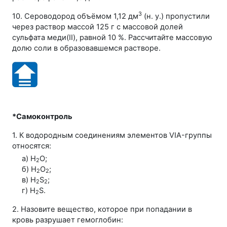
3
10. Cероводород объёмом
1,12 дм
(
н. у.
) пропустили
через раствор массой
125 г
с массовой долей
сульфата меди(II), равной
10 %
. Рассчитайте массовую
долю соли в образовавшемся растворе.
*Самоконтроль
1. К водородным соединениям элементов
VIA-группы
относятся:
а) H
O;
2
б) H
O
;
2
2
в) H
S
;
2
2
г) H
S.
2
2. Назовите вещество, которое при попадании в
кровь разрушает гемоглобин: