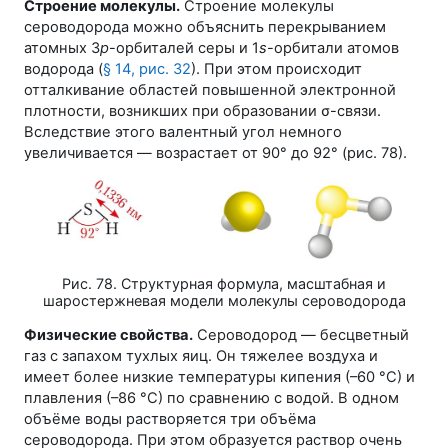
Строение молекулы.
Строение молекулы
сероводорода можно объяснить перекрыванием
атомных
3
р
-орбиталей
серы и
1
s
-орбитали
атомов
водорода (
§ 14
,
рис. 32
). При этом происходит
отталкивание областей повышенной электронной
плотности, возникших при образовании
σ-связи
.
Вследствие этого валентный угол немного
увеличивается — возрастает от 90° до 92° (
рис. 78
).
Рис. 78. Структурная формула, масштабная и
шаростержневая модели молекулы сероводорода
Физические свойства.
Сероводород — бесцветный
газ с запахом тухлых яиц. Он тяжелее воздуха и
имеет более низкие температуры кипения (
–60 °С
) и
плавления (
–86 °С
) по сравнению с водой. В одном
объёме воды растворяется три объёма
сероводорода. При этом образуется раствор очень