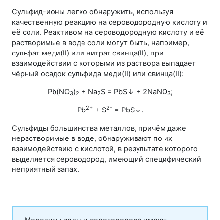
Сульфид-ионы легко обнаружить, используя
качественную реакцию на сероводородную кислоту и
её соли. Реактивом на сероводородную кислоту и её
растворимые в воде соли могут быть, например,
сульфат меди(II) или нитрат свинца(II), при
взаимодействии с которыми из раствора выпадает
чёрный осадок сульфида меди(II) или свинца(II):
Pb(NO
)
+ Na
S = PbS↓ + 2NaNO
;
3
2
2
3
2+
2–
Pb
+ S
= PbS↓.
Сульфиды большинства металлов, причём даже
нерастворимые в воде, обнаруживают по их
взаимодействию с кислотой, в результате которого
выделяется сероводород, имеющий специфический
неприятный запах.
Молекулы воды и сероводорода имеют