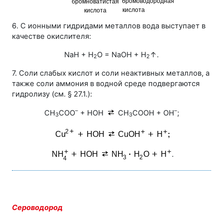
6. С ионными гидридами металлов вода выступает в
качестве окислителя:
NaH + H
O = NaOH + H
↑.
2
2
7. Соли слабых кислот и соли неактивных металлов, а
также соли аммония в водной среде подвергаются
гидролизу (см. § 27.1.):
–
–
СН
СОО
+ НОН
СН
СООН + ОН
;
3
3
.
Сероводород