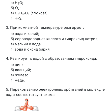
а) H
O;
2
б) O
;
2
в) С
H
О
(глюкоза);
6
12
6
г) H
S.
2
3. При комнатной температуре реагируют:
а) вода и калий;
б) сероводородная кислота и гидроксид натрия;
в) магний и вода;
г) вода и оксид бария.
4. Реагирует с водой с образованием гидроксида:
а) цинк;
б) кальций;
в) железо;
г) медь.
5. Перекрыванию электронных орбиталей в молекуле
воды соответствует схема: