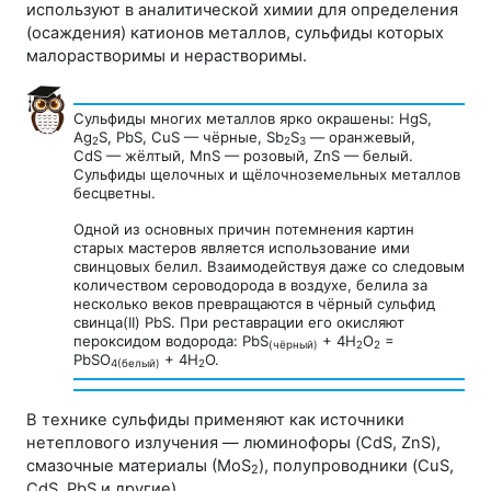
используют в аналитической химии для определения
(осаждения) катионов металлов, сульфиды которых
малорастворимы и нерастворимы.
Сульфиды многих металлов ярко окрашены: HgS,
Ag
S, PbS, CuS — чёрные, Sb
S
— оранжевый,
2
2
3
CdS — жёлтый, MnS — розовый, ZnS — белый.
Сульфиды щелочных и щёлочноземельных металлов
бесцветны.
Одной из основных причин потемнения картин
старых мастеров является использование ими
свинцовых белил. Взаимодействуя даже со следовым
количеством сероводорода в воздухе, белила за
несколько веков превращаются в чёрный сульфид
свинца(II) PbS. При реставрации его окисляют
пероксидом водорода: PbS
+ 4H
O
=
(чёрный)
2
2
PbSO
+ 4H
O.
4(белый)
2
В технике сульфиды применяют как источники
нетеплового излучения — люминофоры (CdS, ZnS),
смазочные материалы (МоS
), полупроводники (CuS,
2
CdS, PbS и другие).