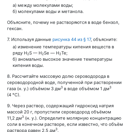
а) между молекулами воды;
б) молекулами воды и метанола.
Объясните, почему не растворяются в воде бензол,
гексан.
7. Используя данные
рисунка 44 из
§ 17
, объясните:
а) изменение температуры кипения веществ в
ряду
H
S — H
Sе — H
Те
;
2
2
2
б) аномально высокое значение температуры
кипения воды.
8. Рассчитайте массовую долю сероводорода в
сероводородной воде, полученной при растворении
3
3
газа (
н. у.
) объёмом
3 дм
в воде объёмом
1 дм
(
4 °С
).
9. Через раствор, содержащий гидроксид натрия
массой
20 г
, пропустили сероводород объёмом
3
11,2 дм
(
н. у.
). Определите молярную концентрацию
соли в конечном растворе, если известно, что объём
3
раствора равен
2,5 дм
.