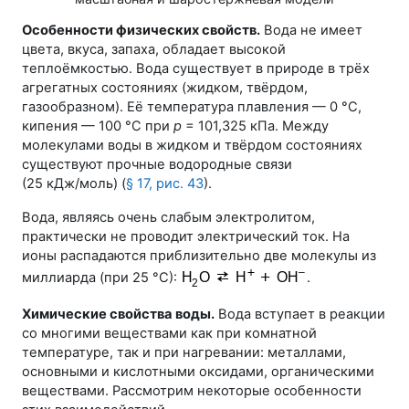
Особенности физических свойств.
Вода не имеет
цвета, вкуса, запаха, обладает высокой
теплоёмкостью. Вода существует в природе в трёх
агрегатных состояниях (жидком, твёрдом,
газообразном). Её температура плавления —
0 °С
,
кипения —
100 °С
при
p
= 101,325 кПа
. Между
молекулами воды в жидком и твёрдом состояниях
существуют прочные водородные связи
(
25 кДж/моль
) (
§ 17
,
рис. 43
).
Вода, являясь очень слабым электролитом,
практически не проводит электрический ток. На
ионы распадаются приблизительно две молекулы из
миллиарда (при
25 °С
):
.
Химические свойства воды.
Вода вступает в реакции
со многими веществами как при комнатной
температуре, так и при нагревании: металлами,
основными и кислотными оксидами, органическими
веществами. Рассмотрим некоторые особенности