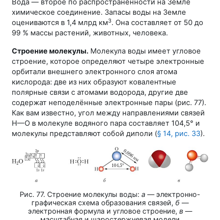
Вода — второе по распространённости на Земле
химическое соединение. Запасы воды на Земле
3
оцениваются в
1,4 млрд км
. Она составляет от 50 до
99 %
массы растений, животных, человека.
Строение молекулы.
Молекула воды имеет угловое
строение, которое определяют четыре электронные
орбитали внешнего электронного слоя атома
кислорода: две из них образуют ковалентные
полярные связи с атомами водорода, другие две
содержат неподелённые электронные пары (
рис. 77
).
Как вам известно, угол между направлениями связей
Н—О
в молекуле водяного пара составляет
104,5°
и
молекулы представляют собой диполи (
§ 14
,
рис. 33
).
Рис. 77. Строение молекулы воды:
а
— электронно-
графическая схема образования связей,
б
—
электронная формула и угловое строение,
в
—
масштабная и шаростержневая модели