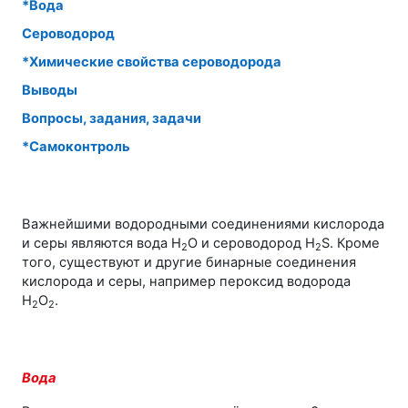
*Вода
Сероводород
*Химические свойства сероводорода
Выводы
Вопросы, задания, задачи
*Самоконтроль
Важнейшими водородными соединениями кислорода
и серы являются вода H
O и сероводород H
S. Кроме
2
2
того, существуют и другие бинарные соединения
кислорода и серы, например пероксид водорода
Н
О
.
2
2
Вода