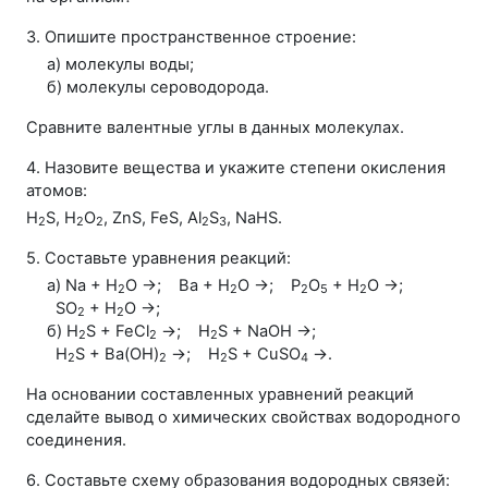
3. Опишите пространственное строение:
а) молекулы воды;
б) молекулы сероводорода.
Сравните валентные углы в данных молекулах.
4. Назовите вещества и укажите степени окисления
атомов:
Н
S, H
O
, ZnS, FeS, Al
S
, NaHS.
2
2
2
2
3
5. Составьте уравнения реакций:
а) Na + H
O →
;
Ba + H
O →
;
P
O
+ H
O →
;
2
2
2
5
2
SO
+ H
O →
;
2
2
б) H
S + FeCl
→
;
H
S + NaOH →
;
2
2
2
H
S + Ba(OH)
→
;
H
S + CuSO
→
.
2
2
2
4
На основании составленных уравнений реакций
сделайте вывод о химических свойствах водородного
соединения.
6. Составьте схему образования водородных связей: