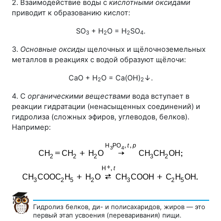
2. Взаимодействие воды с
кислотными оксидами
приводит к образованию кислот:
SO
+ H
O = H
SO
.
3
2
2
4
3.
Основные оксиды
щелочных и щёлочноземельных
металлов в реакциях с водой образуют щёлочи:
СаО + Н
О = Са(ОН)
↓.
2
2
4. С
органическими веществами
вода вступает в
реакции гидратации (ненасыщенных соединений) и
гидролиза (сложных эфиров, углеводов, белков).
Например:
Гидролиз белков, ди- и полисахаридов, жиров — это
первый этап усвоения (переваривания) пищи.