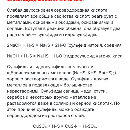
Слабая двухосновная сероводородная кислота
проявляет все общие свойства кислот: реагирует с
металлами, основными оксидами, основаниями и
солями. Вступая в реакции обмена, она образует два
ряда солей — сульфиды и гидросульфиды:
2NaOH + H
S = Na
S + 2H
O (cульфид натрия, средняя сол
2
2
2
NaOH + H
S = NaHS + H
O (гидросульфид натрия, кислая с
2
2
Сульфиды и гидросульфиды щелочных и
щёлочноземельных металлов (NaHS, KНS, Ba(HS)
)
2
хорошо растворяются в воде. Сульфиды других
металлов в подавляющем большинстве
нерастворимы. Сульфиды свинца, меди, ртути,
серебра и некоторых других металлов не
растворяются даже в соляной и серной кислотах. По
этой причине сульфиды можно осаждать
сероводородом из растворов солей:
CuSO
+ H
S = CuS↓ + H
SO
.
4
2
2
4