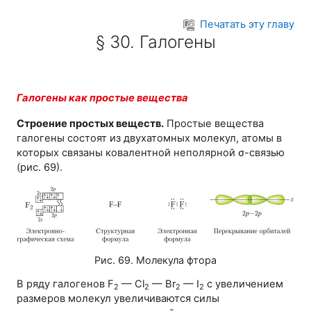
Перейти к основному содержанию
Печатать эту главу
§ 30. Галогены
Галогены как простые вещества
Строение простых веществ.
Простые вещества
галогены состоят из двухатомных молекул, атомы в
которых связаны ковалентной неполярной
σ-связью
(
рис. 69
).
Рис. 69. Молекула фтора
В ряду галогенов
F
— Cl
— Br
— I
c увеличением
2
2
2
2
размеров молекул увеличиваются силы