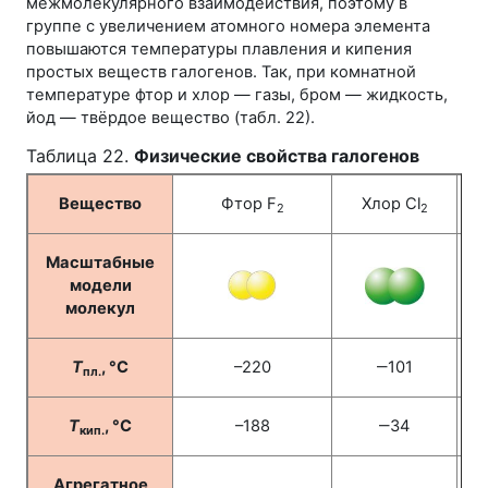
межмолекулярного взаимодействия, поэтому в
группе с увеличением атомного номера элемента
повышаются температуры плавления и кипения
простых веществ галогенов. Так, при комнатной
температуре фтор и хлор — газы, бром — жидкость,
йод — твёрдое вещество (
табл. 22
).
Таблица 22.
Физические свойства галогенов
Вещество
Фтор F
Хлор Cl
2
2
Масштабные
модели
молекул
T
, °С
–220
‒101
пл.
T
, °С
–188
‒34
кип.
Агрегатное