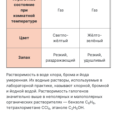
состояние
при
Газ
Газ
комнатной
температуре
Светло-
Жёлто-
Цвет
жёлтый
зелёный
Резкий,
Резкий,
Запах
раздражающий
удушливый
з
Растворимость в воде хлора, брома и йода
умеренная. Их водные растворы, используемые в
лабораторной практике, называют хлорной, бромной
и йодной водой. Растворимость галогенов
значительно выше в неполярных и малополярных
органических растворителях — бензоле С
Н
,
6
6
тетрахлорметане ССl
, этаноле С
Н
ОН.
4
2
5