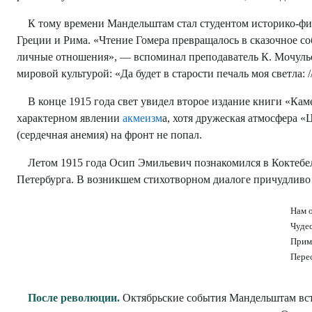
К тому времени Мандельштам стал студентом историко-фило
Греции и Рима. «Чтение Гомера превращалось в сказочное 
личные отношения», — вспоминал преподаватель К. Мочуль
мировой культурой: «Да будет в старости печаль моя светла: 
В конце 1915 года свет увидел второе издание книги «Кам
характерном явлении
акмеизм
а, хотя дружеская атмосфера «
(сердечная анемия) на фронт не попал.
Летом 1915 года Осип Эмильевич познакомился в Коктебеле
Петербурга. В возникшем стихотворном диалоге причудливо
Нам о
Чудес
Прим
Пере
После революции.
Октябрьские события Мандельштам встр