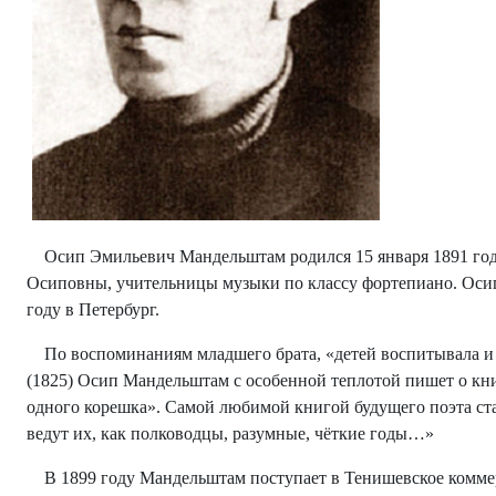
Осип Эмильевич Мандельштам родился 15 января 1891 год
Осиповны, учительницы музыки по классу фортепиано. Осип б
году в Петербург.
По воспоминаниям младшего брата, «детей воспитывала и в
(1825) Осип Мандельштам с особенной теплотой пишет о кни
одного корешка». Самой любимой книгой будущего поэта ста
ведут их, как полководцы, разумные, чёткие годы…»
В 1899 году Мандельштам поступает в Тенишевское коммерч