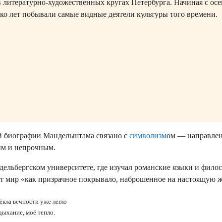
 литературно-художественных кругах Петербурга. Начиная с осе
ько лет побывали самые видные деятели культуры того времени.
й биографии Мандельштама связано с
символизм
ом — направлен
им и непрочным.
ельбергском университете, где изучал романские языки и фило
т мир «как призрачное покрывало, наброшенное на настоящую ж
ёкла вечности уже легло
ыхание, моё тепло.