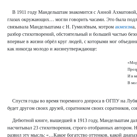
В 1911 году Мандельштам знакомится с Анной Ахматовой, 
глазах окружающих… могли говорить часами. Это была подл
связывала Мандельштама с Н. Гумилёвым, мэтром
акмеизм
а
разбор стихотворений, обстоятельный и большей частью без
впервые в жизни обрёл круг людей, с которыми мог объедини
как никогда молодо и жизнеутверждающе:
«Мор
Проз
И в м
В мол
Спустя годы во время тюремного допроса в ОГПУ на Лубян
будет другом своих друзей, соратником своих соратников, 
Дебютной книге, вышедшей в 1913 году, Мандельштам дал 
насчитывал 23 стихотворения, строго отобранных автором. 
развил эту мысль: «…Какое богатство оттенков, какой диапа