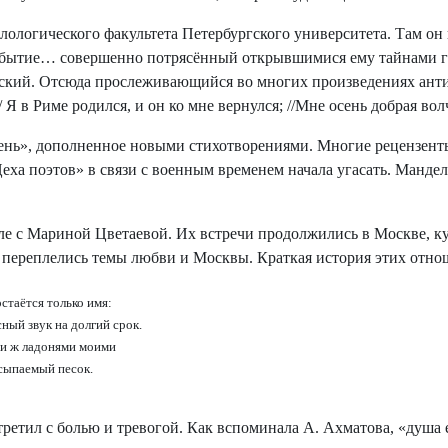
логического факультета Петербургского университета. Там он 
событие… совершенно потрясённый открывшимися ему тайнами гр
ский. Отсюда прослеживающийся во многих произведениях анти
// Я в Риме родился, и он ко мне вернулся; //Мне осень добрая в
ень», дополненное новыми стихотворениями. Многие рецензенты
Цеха поэтов» в связи с военным временем начала угасать. Манд
 с Мариной Цветаевой. Их встречи продолжились в Москве, куд
 переплелись темы любви и Москвы. Краткая история этих отно
стаётся только имя:
ный звук на долгий срок.
и ж ладонями моими
сыпаемый песок.
етил с болью и тревогой. Как вспоминала А. Ахматова, «душа е