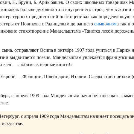
юкович, Н. Бруни, Б. Арцыбашев. О своих школьных товарищах
х книжках больше духовности и внутреннего строя, чем в жизни
 литературных предпочтений поэт оценивал как определяющую: «В
ературы от Новикова с Радищевым до раннего
символизм
а так и
иковано стихотворение Мандельштама «Тянется лесом дороженьк
ына, отправляют Осипа в октябре 1907 года учиться в Париж н
изни выдвигается поэзия. Мандельштам увлекается французским
 Тютчев — любимые, верные книги!»
Европе — Франции, Швейцарии, Италии. Следы этой поездки (о
бург, с апреля 1909 года Мандельштам начинает посещать знам
стве.
Петербург, с апреля 1909 года Мандельштам начинает посещать
 искусстве.