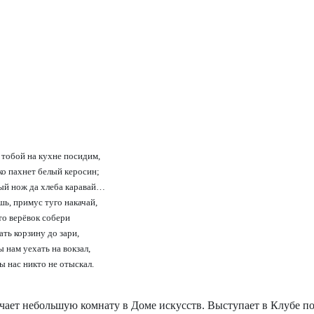
 тобой на кухне посидим,
о пахнет белый керосин;
ый нож да хлеба каравай…
ь, примус туго накачай,
то верёвок собери
ать корзину до зари,
 нам уехать на вокзал,
ы нас никто не отыскал.
чает небольшую комнату в Доме искусств. Выступает в Клубе п