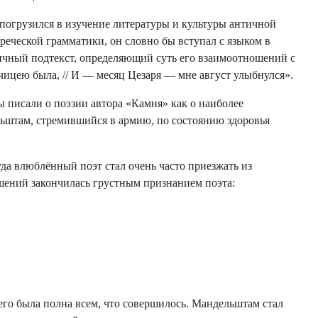
погрузился в изучение литературы и культуры античной
еческой грамматики, он словно бы вступал с языком в
чный подтекст, определяющий суть его взаимоотношений с
олчицею была, // И — месяц Цезаря — мне август улыбнулся».
 писали о поэзии автора «Камня» как о наиболее
ельштам, стремившийся в армию, по состоянию здоровья
а влюблённый поэт стал очень часто приезжать из
шений закончилась грустным признанием поэта:
го была полна всем, что совершилось. Мандельштам стал