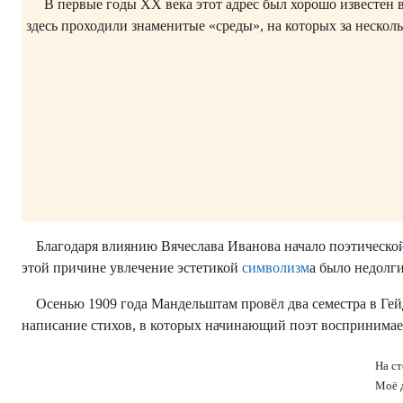
В первые годы ХХ века этот адрес был хорошо известен в
здесь проходили знаменитые «среды», на которых за нескол
Благодаря влиянию Вячеслава Иванова начало поэтическо
этой причине увлечение эстетикой
символизм
а было недолг
Осенью 1909 года Мандельштам провёл два семестра в Гейд
написание стихов, в которых начинающий поэт воспринимае
На ст
Моё д