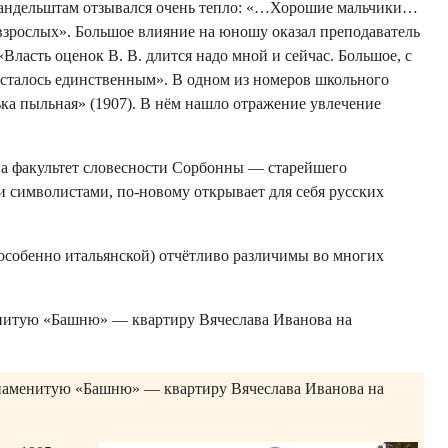
 Мандельштам отзывался очень тепло: «…Хорошие мальчики…
 взрослых». Большое влияние на юношу оказал преподаватель
ласть оценок В. В. длится надо мной и сейчас. Большое, с
 осталось единственным». В одном из номеров школьного
а пыльная» (1907). В нём нашло отражение увлечение
а факультет словесности Сорбонны — старейшего
и символистами, по-новому открывает для себя русских
собенно итальянской) отчётливо различимы во многих
енитую «Башню» — квартиру Вячеслава Иванова на
 знаменитую «Башню» — квартиру Вячеслава Иванова на