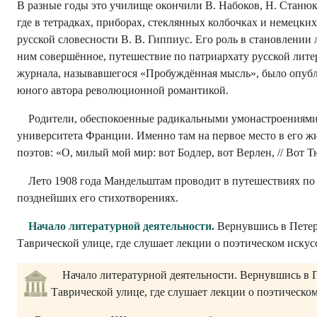
В разные годы это училище окончили В. Набоков, Н. Стан
где в тетрадках, приборах, стеклянных колбочках и немецки
русской словесности В. В. Гиппиус. Его роль в становлении
ним совершённое, путешествие по патриархату русской лит
журнала, называвшегося «Пробуждённая мысль», было опубл
юного автора революционной романтикой.
Родители, обеспокоенные радикальными умонастроениями с
университета Франции. Именно там на первое место в его ж
поэтов: «О, милый мой мир: вот Бодлер, вот Верлен, // Вот
Лето 1908 года Мандельштам проводит в путешествиях по 
позднейших его стихотворениях.
Начало литературной деятельности.
Вернувшись в Петер
Таврической улице, где слушает лекции о поэтическом искус
Начало литературной деятельности. Вернувшись в 
Таврической улице, где слушает лекции о поэтическом