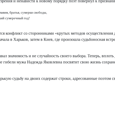
езрения и ненависти к новому порядку поэт повернул к признан
авим, братья, сумерки свободы,
кий сумеречный год!
тся конфликт со сторонниками «крутых методов осуществления 
чала в Харьков, затем в Киев, где произошла судьбоносная вст
ал значимость и не случайность своего выбора. Теперь, вплоть
осле гибели мужа Надежда Яковлевна посвятит свою жизнь сохран
ькую судьбу на двоих содержат строки, адресованные поэтом с