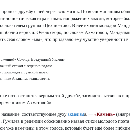
пронеся дружбу с ней через всю жизнь. По воспоминаниям общи
инно поэтическая игра в таких напряжениях мысли, которые б
, основателем группы «Цех поэтов». В неё входил молодой Манд
ошибочно верный. Очень скоро, по словам Ахматовой, Мандельшт
ть себя словом «мы», что придавало ему чувство уверенности в 
оженно!» Солнце. Воздушный бисквит.
рачный стакан с ледяною водою.
ир шоколада с румяной зарёю,
очные Альпы, мечтанье летит.
ке поэт останется верным этой дружбе, засвидетельствовав в п
современником Ахматовой».
название, соответствующее духу
акмеизм
а, —
«Камень»
(анагр
Н. Гумилёв в рецензии обоснованно назвал стихи молодого поэ
зон уже намечены в этом голосе, который будет ещё более гибк