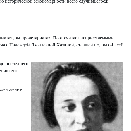
ию исторической закономерности всего случившегося:
диктатуры пролетариата». Поэт считает неприемлемыми
реча с Надеждой Яковлевной Хазиной, ставшей подругой всей
 до последнего
ению его
воей жене в