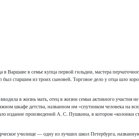
а в Варшаве в семье купца первой гильдии, мастера перчаточ
ыл старшим из троих сыновей. Торговое дело у отца шло хорошо
водила в жизнь мать, отец в жизни семьи активного участия н
жном шкафе детства, названном им «спутником человека на всю 
ло издание произведений А. С. Пушкина, в котором «колонки ст
еское училище — одну из лучших школ Петербурга, названную 