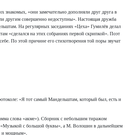
х знакомых, «они замечательно дополняли друг друга в
ыли другим совершенно недоступны». Настоящая дружба
ельштам. На регулярных заседаниях «Цеха» Гумилёв делал
ам «сделался на этих собраниях первой скрипкой». Поэт
себе. По этой причине его стихотворения той поры звучат
ротоколе: «Я тот самый Мандельштам, который был, есть и
амма слова «акме»). Сборник с небольшим тиражом
та «Музыкой с большой буквы», а М. Волошин в дальнейшем
им и мощным».