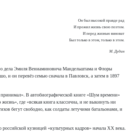
Он был высокой правде рад
И прожил жизнь свою поэтом.
И перед жизнью виноват
Был только в этом, только в этом.
М. Дудин
ного дела Эмиля Вениаминовича Мандельштама и Флоры
, и он перевёз семью сначала в Павловск, а затем в 1897
е принимал». В автобиографической книге «Шум времени»
жизнь», где «всякая книга классична, и не выкинуть ни
ихов бегут свободно, как солдаты летучими батальонами, и
российской кузницей «культурных кадров» начала XX века.