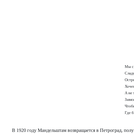
Мы с
Сладк
Остр
Хочеш
А не 
Завяз
Чтобы
Где б
В 1920 году Мандельштам возвращается в Петроград, полу