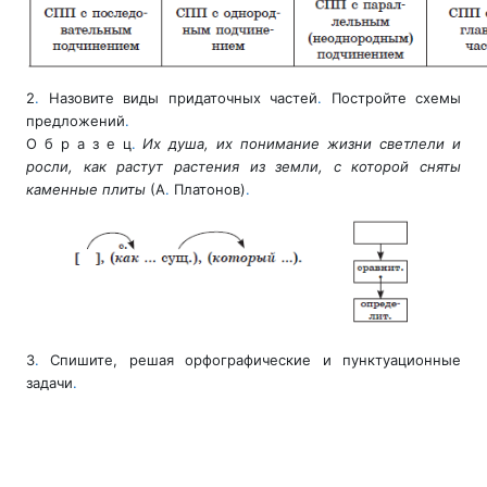
2
.
Назовите виды придаточных частей
.
Постройте схемы
предложений
.
О б р а з е ц
.
Их душа, их понимание жизни светлели и
росли, как растут растения из земли, с которой сняты
каменные плиты
(А
.
Платонов)
.
3
.
Спишите, решая орфографические и пунктуационные
задачи
.