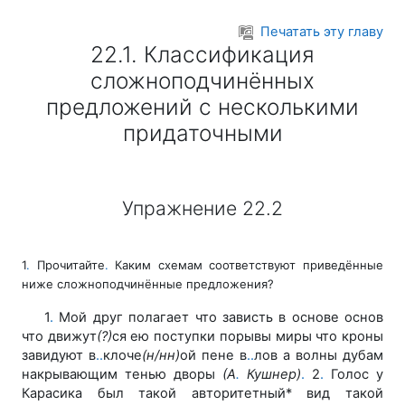
Перейти к основному содержанию
Печатать эту главу
22.1. Классификация
сложноподчинённых
предложений с несколькими
придаточными
Упражнение 22.2
1
.
Прочитайте
.
Каким схемам соответствуют приведённые
ниже сложноподчинённые предложения?
1
.
Мой друг полагает что зависть в основе основ
что движут
(?)
ся ею поступки порывы миры что кроны
завидуют в
.
.
клоче
(н/нн)
ой пене в
.
.
лов а волны дубам
накрывающим тенью дворы
(А
.
Кушнер)
.
2
.
Голос у
Карасика был такой авторитетный* вид такой