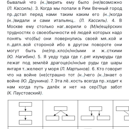
бывалый что
(н
.
.
)
верить ему было
(не)
возможно
(Л
.
Кассиль)
.
3
.
Когда мы попали в Рим Вечный город
пр
.
.
дстал перед нами таким каким его
(н
.
.
)
когда
(н
.
.
)
видали и сами итальянц
.
.
(Л
.
Кассиль)
.
4
.
В
Москве ему столько наг
.
.
ворили о
(М/м)
ещёрских
трудностях о своеобычности её людей которых надо
понять что
(бы)
они повернулись своей мя
.
.
кой и
п
.
.
датл
.
.
вой стороной ибо в другом повороте они
могут быть
(не)
пр
.
.
кло
(н/нн)
ыми и ж
.
.
сткими
(Ю
.
Нагибин)
.
5
.
Я уеду туда где г
.
.
рят изумруды где
лежат под землёй драгоце
(н/нн)
ые руды где шары
янтаря т
.
.
желеют у моря
(Л
.
Мартынов)
.
6
.
Кто говорит
что на войне (не)страшно тот
(н
.
.
)
чего
(н
.
.
)
знает о
войне
(Ю
.
Друнина)
.
7
.
Эта лё
.
.
кость всегда пр
.
.
ходит к
нам когда путь далёк и нет на сер
(?)
це забот
(К
.
Паустовский)
.