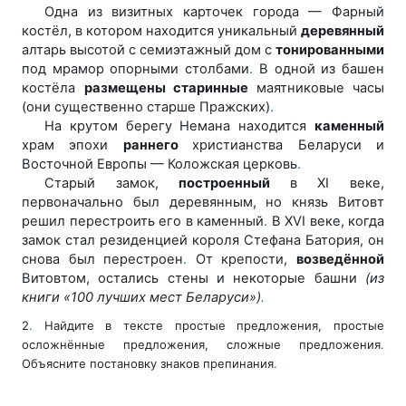
Одна из визитных карточек города — Фарный
костёл, в котором
находится уникальный
деревянный
алтарь высотой с семиэтажный
дом с
тонированными
под мрамор опорными столбами
.
В одной из
башен
костёла
размещены старинные
маятниковые часы
(они суще
ственно старше Пражских)
.
На крутом берегу Немана находится
каменный
храм эпохи
раннего
христианства Беларуси и
Восточной Европы — Коложская
церковь
.
Старый замок,
построенный
в XI веке,
первоначально был дере
вянным, но князь Витовт
решил перестроить его в каменный
.
В XVI ве
ке, когда
замок стал резиденцией короля Стефана Батория, он
снова
был перестроен
.
От крепости,
возведённой
Витовтом, остались стены
и некоторые башни
(из
книги «100 лучших мест Беларуси»)
.
2
.
Найдите в тексте простые предложения, простые
осложнённые предложения, сложные предложения
.
Объясните постановку знаков препинания
.