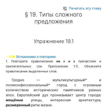
Перейти к основному содержанию
Печатать эту главу
§ 19. Типы сложного
предложения
Упражнение 19.1
1
.
Повторите правописание
нн
и
н
в причастиях и
прилагательных (см
.
Приложение 1
.
1)
.
Объясните
правописание выделенных слов
.
Гродно — мультикультурный* и
поликонфессиональный* город
с огромным
количеством исторических памятников разных
эпох
.
Европейский дух пронизывает центр города:
мощёные
улицы, инте
ресная архитектура,
размеренный
ритм жизни
.