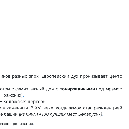
иков разных эпох
.
Европейский дух пронизывает центр
сотой с семиэтажный
дом с
тонированными
под мрамор
 Пражских)
.
 — Коложская
церковь
.
о в каменный
.
В XVI ве
ке, когда замок стал резиденцией
ые башни
(из книги «100 лучших мест Беларуси»)
.
наков препинания
.