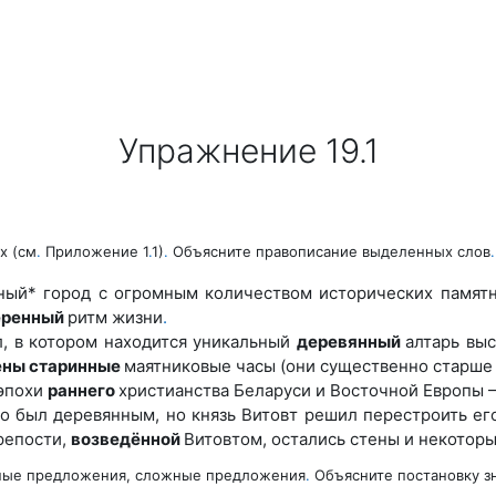
Упражнение 19.1
х (см
.
Приложение 1
.
1)
.
Объясните правописание выделенных слов
.
ьный* город
с огромным количеством исторических памятн
еренный
ритм жизни
.
л, в котором
находится уникальный
деревянный
алтарь вы
ны старинные
маятниковые часы (они суще
ственно старше
эпохи
раннего
христианства Беларуси и Восточной Европы
но был дере
вянным, но князь Витовт решил перестроить ег
репости,
возведённой
Витовтом, остались стены
и некотор
нные предложения, сложные предложения
.
Объясните постановку з