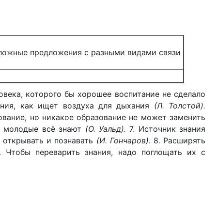
ложные предложения с разными видами связи
овека, которого бы хорошее воспитание не сделало
ания, как ищет воздуха для дыхания
(Л
.
Толстой)
.
ание, но никакое образование не может заменить
, молодые всё знают
(О
.
Уальд)
.
7
.
Источник знания
, открывать и познавать
(И
.
Гончаров)
.
8
.
Расширять
.
Чтобы переварить знания, надо поглощать их с