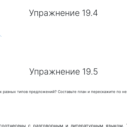
Упражнение 19.4
»
.
Упражнение 19.5
ях разных
типов предложений? Составьте план и перескажите по н
соотнесены с раз
говорным и литературным языком
.
Т