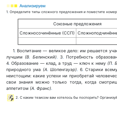
1
.
Определите типы сложного предложения и поместите номер
Союзные предложения
Сложносочинённые (ССП)
Сложноподчинённ
1
.
Воспитание — великое дело: им решается уча
лучшим
(В
.
Белинский)
.
3
.
Потребность образован
4
.
Образование — клад, а труд — ключ к нему
(П
.
Б
природного ума
(А
.
Шопенгауэр)
.
6
.
Старики всему
неистощим: какие успехи ни приобретай человечес
свои знания можно только тогда, когда смотри
аппетитом
(А
.
Франс)
.
2
.
С каким тезисом вам хотелось бы поспорить? Организу