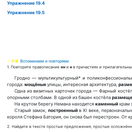
Упражнение 19.4
Упражнение 19.5
1
.
Повторите правописание
нн
и
н
в причастиях и прилагательны
Гродно — мультикультурный* и поликонфессионал
города:
мощёные
улицы, инте
ресная архитектура,
разм
Одна из визитных карточек города — Фарный костё
опорными столбами
.
В одной из
башен костёла
размеще
На крутом берегу Немана находится
каменный
храм 
Старый замок,
построенный
в XI веке, первоначаль
короля Стефана Батория, он снова
был перестроен
.
От к
2
.
Найдите в тексте простые предложения, простые осложнё