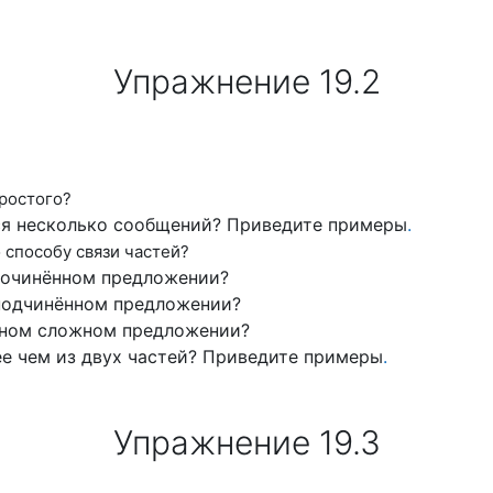
Упражнение 19.2
ростого?
я несколько сообщений?
Приведите примеры
.
способу связи частей?
сочинённом пред
ложении?
подчинённом пред
ложении?
зном сложном пред
ложении?
е чем из двух
частей? Приведите примеры
.
Упражнение 19.3