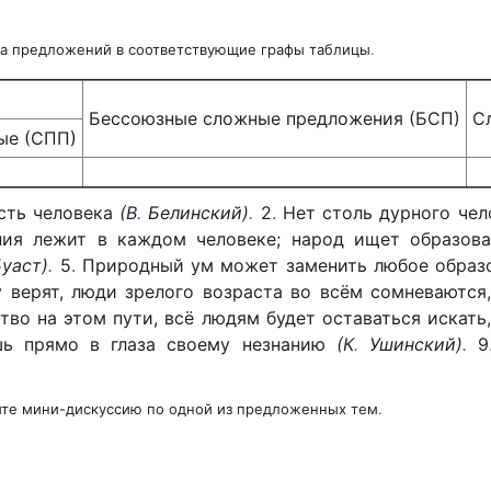
а предложений в соответствующие графы таблицы
.
Бессоюзные сложные предложения (БСП)
С
ые (СПП)
сть человека
(В
.
Белинский)
.
2
.
Нет столь дурного чел
ия лежит в каждом человеке; народ ищет образов
уаст)
.
5
.
Природный ум может заменить любое образов
 верят, люди зрелого возраста во всём сомневаются
тво на этом пути, всё людям будет оставаться искать
шь прямо в глаза своему незнанию
(К
.
Ушин
ский)
.
9
йте мини-­дискуссию по одной из предложенных тем
.