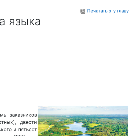
Печатать эту главу
а языка
мь заказников
отных), двести
кого и пятьсот