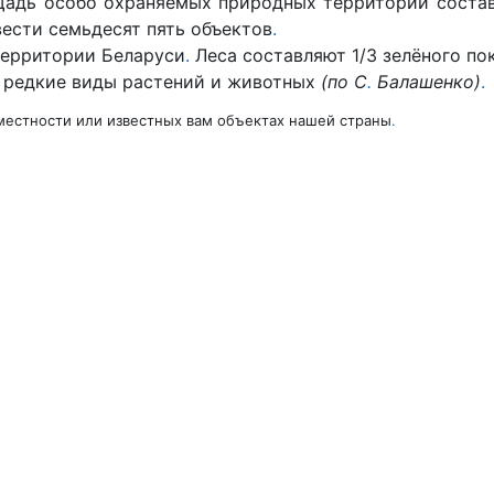
адь особо охраняемых природных территорий состав
вести семьдесят пять объектов
.
территории Беларуси
.
Леса составляют 1/3 зелёного по
, редкие виды растений и животных
(по С
.
Ба­
лашенко)
.
естности или известных вам объектах нашей страны
.