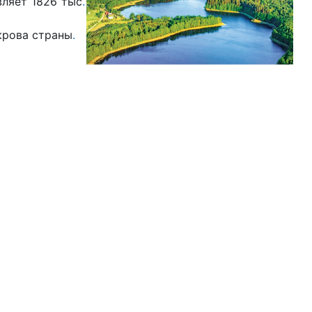
ляет 1826 тыс
.
крова страны
.