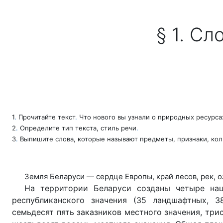
Перейти к основному содержанию
§ 1. С
1
.
Прочитайте текст
.
Что нового вы узнали о природных ресурса
2
.
Определите тип текста, стиль речи
.
3
.
Выпишите слова, которые называют предметы, признаки, кол
Земля Беларуси — сердце Европы, край лесов, рек, о
На территории Беларуси созданы четыре наци
республиканского значения (35 ландшафтных, 38
семьдесят пять заказников местного значения, три