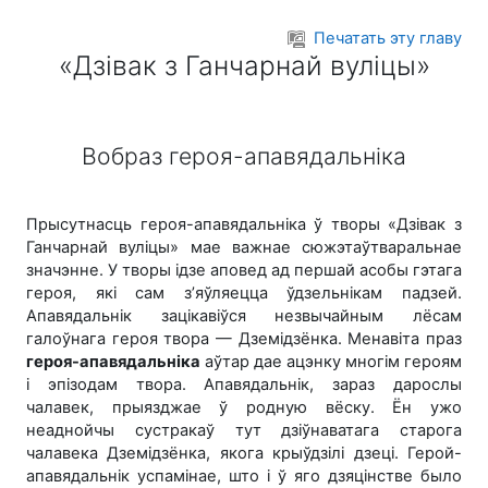
Перейти к основному содержанию
Печатать эту главу
«Дзівак з Ганчарнай вуліцы»
Вобраз героя-апавядальніка
Прысутнасць героя-апавядальніка ў творы «Дзівак з
Ганчарнай вуліцы» мае важнае сюжэтаўтваральнае
значэнне. У творы ідзе аповед ад першай асобы гэтага
героя, які сам з’яўляецца ўдзельнікам падзей.
Апавядальнік зацікавіўся незвычайным лёсам
галоўнага героя твора — Дземідзёнка. Менавіта праз
героя-апавядальніка
аўтар дае ацэнку многім героям
і эпізодам твора. Апавядальнік, зараз дарослы
чалавек, прыязджае ў родную вёску. Ён ужо
неаднойчы сустракаў тут дзіўнаватага старога
чалавека Дземідзёнка, якога крыўдзілі дзеці. Герой-
апавядальнік успамінае, што і ў яго дзяцінстве было