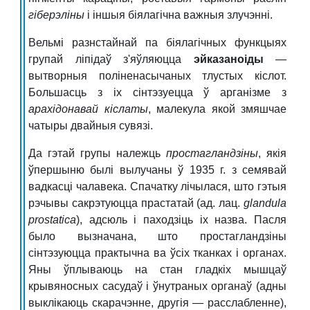
гіб
е
р
э
л
і
ны
і іншыя біялагічна важныя злучэнні.
Вельмі разнстайнай па біялагічных функцыях
групай ліпідаў з'яўляюцца
эйказаноіды
—
вытворныя поліненасычаных тлустых кіслот.
Большасць з іх сінтэзуецца ў арганізме з
арахідонавай кіслаты
, малекула якой змяшчае
чатыры двайныя сувязі.
Да гэтай групы належць
простагланд
зі
ны
, якія
ўпершыню былі вылучаны ў 1935 г. з семявай
вадкасці чалавека. Спачатку лічылася, што гэтыя
рэчывы сакрэтуюцца прастатай (ад. лац.
glandula
prostatica
), адсюль і паходзіць іх назва. Пасля
было вызначана, што простагландзіны
сінтэзуюцца практычна ва ўсіх тканках і органах.
Яны ўплываюць на стан гладкіх мышцаў
крывяносных сасудаў і ўнутраных органаў (адны
выклікаюць скарачэнне, другія — расслабленне),