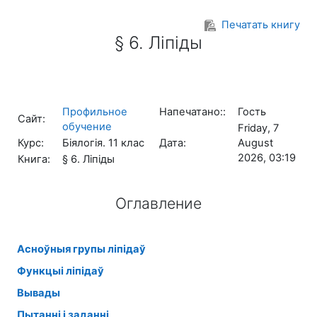
Перейти к основному содержанию
Печатать книгу
§ 6. Ліпіды
Профильное
Напечатано::
Гость
Сайт:
обучение
Friday, 7
Курс:
Біялогія. 11 клас
Дата:
August
2026, 03:19
Книга:
§ 6. Ліпіды
Оглавление
Асноўныя групы ліпідаў
Функцыі ліпідаў
Вывады
Пытанні і заданні