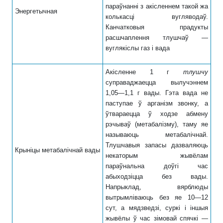
параўнанні з акісленнем такой жа
Энергетычная
колькасці вугляводаў.
Канчатковыя прадукты
расшчаплення тлушчаў —
вуглякіслы газ і вада
Акісленне 1 г
тлушчу
суправаджаецца вылучэннем
1,05—1,1 г вады. Гэта вада не
паступае ў арганізм звонку, а
ўтвараецца ў ходзе абмену
рэчываў (метабалізму), таму яе
называюць метабалічнай.
Тлушчавыя запасы дазваляюць
Крыніцы метабалічнай вады
некаторым жывёлам
параўнальна доўгі час
абыходзіцца без вады.
Напрыклад, вярблюды
вытрымліваюць без яе 10—12
сут, а мя­дзведзі, суркі і іншыя
жывёлы ў час зімовай спячкі —