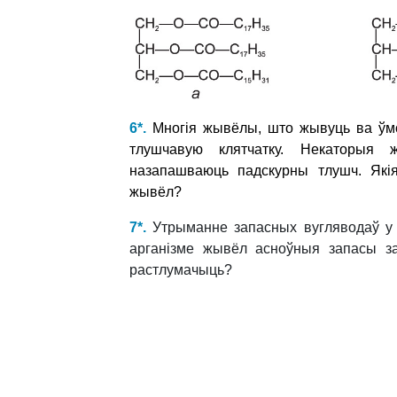
6*.
Многія жывёлы, што жывуць ва ўмо
тлушчавую клятчатку. Некаторыя 
назапашваюць падскурны тлушч. Які
жывёл
?
7*.
Утрыманне запасных вугляводаў у 
арганізме жывёл асноўныя запасы з
растлумачыць?