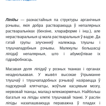
Ліпіды
— разнастайныя па структуры арганічныя
рэчывы, якія добра раствараюцца ў непалярных
растваральніках (бензіне, хлараформе і інш.), але
нерастваральныя ці мала растваральныя ў вадзе. Да
гэтай групы злучэнняў належаць тлушчы і
тлушчападобныя рэчывы. Малекулы большасці
ліпідаў непалярныя, што і абумоўлівае іх
гідрафобнасць.
Масавая доля ліпідаў у розных тканках і органах
неаднолькавая. У жывёл высокае ўтрыманне
тлушчаў і тлушчападобных рэчываў назіраецца ў
падскурнай клятчатцы, жоўтым касцявым мозгу,
нервовай тканцы, малацэ млекакормячых. Найбольш
багатыя на ліпіды клеткі тлушчавай тканкі. У раслін
ліпіды назапашваюцца пераважна ў пладах і