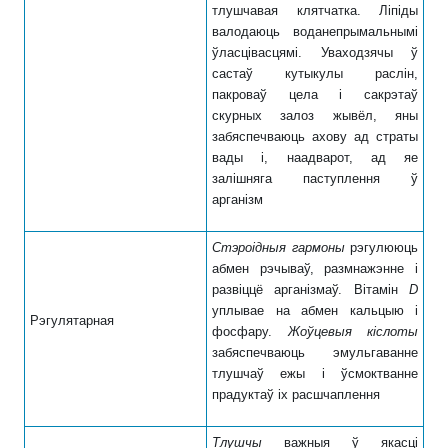
тлушчавая клятчатка. Ліпіды
валодаюць воданепрымальнымі
ўласцівасцямі. Уваходзячы ў
састаў кутыкулы раслін,
пакроваў цела і сакрэтаў
скурных залоз жывёл, яны
забяспечваюць ахову ад страты
вады і, наадварот, ад яе
за
лішняга паступлення ў
арганізм
Стэроідныя гармоны
рэгулююць
абмен рэчываў, размнажэнне і
развіццё арганізмаў. Вітамін
D
уплывае на абмен кальцыю і
Рэгулятарная
фосфару.
Жоўцевыя кіслоты
забяспечваюць эмульгаванне
тлушчаў ежы і ўсмоктванне
прадуктаў іх расшчаплення
Тлушчы
важныя ў якасці