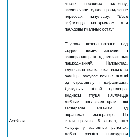
многіх нервовых валокнаў,
забяспечвае хуткае правядзенне
нервовых імпульсаў. *
Воск
з'яўляецца матэрыялам для
пабудовы пчаліных сотаў*
Тлушчы
назапашваюцца пад
скурай, паміж органамі і
засцерагаюць іх ад механічных
пашкоджанняў. Напрыклад,
тлушчавая тканка, якая высцілае
вачніцы, ахоўвае вочныя яблыкі
ад страсенняў і дэфармацыі.
Дзякуючы нізкай цеплапра­
воднасці тлушч з’яўляецца
добрым цеплаізалятарам, які
засцерагае арганізм ад
перападаў тэмпературы. Па
Ахоўная
гэтай прычыне ў жывёл, што
жывуць у халодных рэгіёнах,
добра развіта падскурная