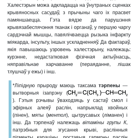
Халестэрын можа адкладацца на ўнутраных сценках
крывяносных сасудаў, з прычыны чаго іх прасвет
памяншаецца. Гэта вядзе да парушэння
крывязабеспячэння тканак і органаў, у першую чаргу
сардэчнай мышцы, павялічваецца рызыка інфаркту
міякарда, інсульту, іншых ускладненняў. Да фактараў,
якія павышаюць узровень халестэрыну, належаць:
курэнне, недастатковая фізічная актыўнасць,
няправільнае харчаванне (пераяданне, лішак
тлушчаў у ежы) і інш.
*Ліпідную прыроду маюць таксама
тэрпены
—
вытворныя ізапрэну (
).
Гэтыя рэчывы ўваходзяць у састаў смол і
эфірных алеяў раслін, напрыклад хвойных
(
п
і
нен
), мяты (
ментол
), цытрусавых (
лім
а
н
ен
) і
інш. Да тэрпенаў належаць
вітаміны
групы
К
,
патрэбныя для згусання крыві, раслінныя
пігменты караціны, роставыя гармоны раслін