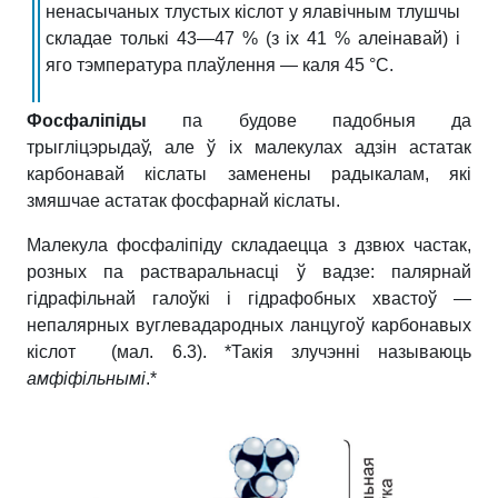
ненасычаных тлустых кіслот у ялавічным тлушчы
складае толькі 43—47 % (з іх 41 % алеінавай) і
яго тэмпература плаўлення — каля 45 °С.
Фосфаліпіды
па будове падобныя да
трыгліцэрыдаў, але ў іх малекулах адзін астатак
карбонавай кіслаты заменены радыкалам, які
змяшчае астатак фосфарнай кіслаты.
Малекула фосфаліпіду складаецца з дзвюх частак,
розных па раст­варальнасці ў вадзе: палярнай
гідрафільнай галоўкі і гідрафобных хвастоў —
непалярных вуглевадародных ланцугоў карбонавых
кіслот (мал. 6.3).
*Такія злучэнні называюць
амфіфільнымі
.*