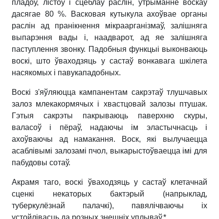
пладоў, лістоў і сцёблаў раслін, утрыманне воскаў
дасягае 80 %. Васковая кутыкула ахоўвае органы
раслін ад пранікнення мікраарганізмаў, залішняга
выпарэння вады і, наадварот, ад яе залішняга
паступлення звонку. Падобныя функцыі выконваюць
воскі, што ўваходзяць у састаў вонкавага шкілета
насякомых і павукападобных.
Воскі з'яўляюцца кампанентам сакрэтаў тлушчавых
залоз млекакормячых і хвастцовай залозы птушак.
Гэтыя сакрэты пакрываюць паверхню скуры,
валасоў і пёраў, надаючы ім эластычнасць і
ахоўваючы ад намакання. Воск, які вылучаецца
асаблівымі залозамі пчол, выкарыстоўваецца імі для
пабудовы сотаў.
Акрамя таго, воскі ўваходзяць у састаў клетачнай
сценкі некаторых бактэрый (напрыклад,
туберкулёзнай палачкі), павялічваючы іх
устойлівасць да розных знешніх уплываў.*