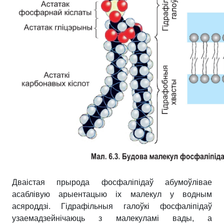
Дваістая прырода фосфаліпідаў абумоўлівае
асаблівую арыен­тацыю іх малекул у водным
асяроддзі. Гідрафільныя галоўкі фосфа­ліпідаў
узаемадзейнічаюць з малекуламі вады, а