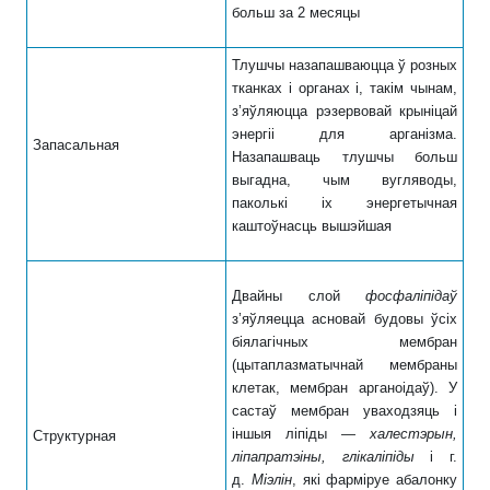
больш
за 2 месяцы
Тлушчы назапашваюцца ў розных
тканках і органах і, такім чынам,
з’яўляюцца рэзервовай крыніцай
энергіі для арганізма.
Запасальная
Назапашваць тлушчы больш
выгадна, чым вугляводы,
паколькі іх энергетычная
каштоўнасць вышэйшая
Двайны слой
фосфаліпідаў
з’яўляецца асновай будовы ўсіх
біялагічных мембран
(цытаплазматычнай мембраны
клетак, мембран арганоідаў). У
састаў мембран уваходзяць і
іншыя ліпіды —
халестэрын,
Структурная
ліпапратэіны, глікаліпіды
і г.
д.
Міэлін
, які фарміруе абалонку