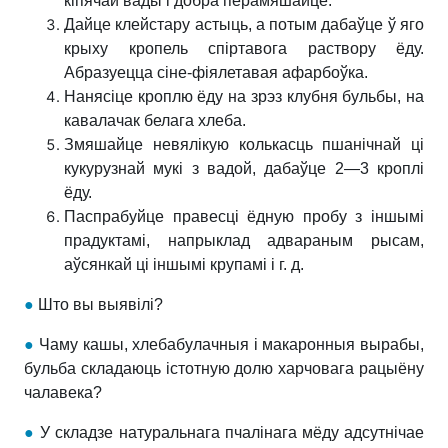
кіпячай вады і добра перамяшайце.
Дайце клейстару астыць, а потым дабаўце ў яго
крыху кропель спіртавога раствору ёду.
Абразуецца сіне-фіялетавая афарбоўка.
Нанясіце кроплю ёду на зрэз клубня бульбы, на
кавалачак белага хлеба.
Змяшайце невялікую колькасць пшанічнай ці
кукурузнай мукі з вадой, дабаўце 2—3 кроплі
ёду.
Паспрабуйце правесці ёдную пробу з іншымі
прадуктамі, напрыклад адвараным рысам,
аўсянкай ці іншымі крупамі і г. д.
●
Што вы выявілі?
●
Чаму кашы, хлебабулачныя і макаронныя вырабы,
бульба складаюць істотную долю харчовага рацыёну
чалавека?
●
У складзе натуральнага пчалінага мёду адсутнічае