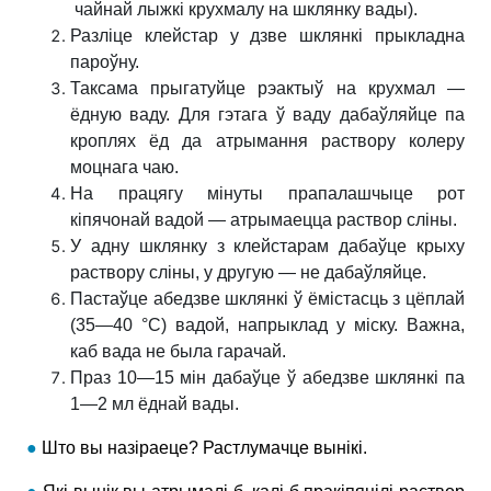
чайнай лыжкі крухмалу на шклянку вады).
Разліце клейстар у дзве шклянкі прыкладна
пароўну.
Таксама прыгатуйце рэактыў на крухмал —
ёдную ваду. Для гэтага ў ваду дабаўляйце па
кроплях ёд да атрымання раствору колеру
моцнага чаю.
На працягу мінуты прапалашчыце рот
кіпячонай вадой — атрымаецца раствор сліны.
У адну шклянку з клейстарам дабаўце крыху
раствору сліны, у другую — не дабаўляйце.
Пастаўце абедзве шклянкі ў ёмістасць з цёплай
(35—40 °С) вадой, напрыклад у міску. Важна,
каб вада не была гарачай.
Праз 10—15 мін дабаўце ў абедзве шклянкі па
1—2 мл ёднай вады.
●
Што вы назіраеце? Растлумачце вынікі
.