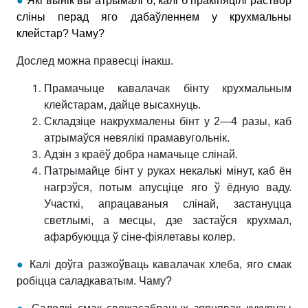
●
Які вынік вы атрымалі б, калі б пракіпяцілі раствор
сліны перад яго дабаўленнем у крухмальны
клейстар? Чаму
?
Дослед можна правесці інакш.
Прамачыце кавалачак бінту крухмальным
клейстарам, дайце высахнуць.
Складзіце накрухмалены бінт у 2—4 разы, каб
атрымаўся невялікі прамавугольнік.
Адзін з краёў добра намачыце слінай.
Патрымайце бінт у руках некалькі мінут, каб ён
нагрэўся, потым апусціце яго ў ёдную ваду.
Участкі, апрацаваныя слінай, застануцца
светлымі, а месцы, дзе застаўся крухмал,
афарбуюцца ў сіне-фіялетавы колер.
●
Калі доўга разжоўваць кавалачак хлеба, яго смак
робіцца саладкаватым. Чаму?