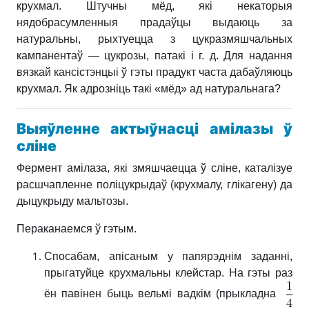
крухмал. Штучны мёд, які некаторыя
нядобрасумленныя прадаўцы выдаюць за
натуральны, рыхтуецца з цукразмяшчальных
кампанентаў — цукрозы, патакі і г. д. Для надання
вязкай кансістэнцыі ў гэты прадукт часта дабаўляюць
крухмал. Як адрозніць такі «мёд» ад натуральнага
?
Выяўленне актыўнасці амілазы ў
сліне
Фермент амілаза, які змяшчаецца ў сліне, каталізуе
расшчапленне поліцукрыдаў (крухмалу, глікагену) да
дыцукрыду мальтозы.
Пераканаемся ў гэтым.
Спосабам, апісаным у папярэднім заданні,
прыгатуйце крухмальны клейстар. На гэты раз
ён павінен быць вельмі вадкім (прыкладна