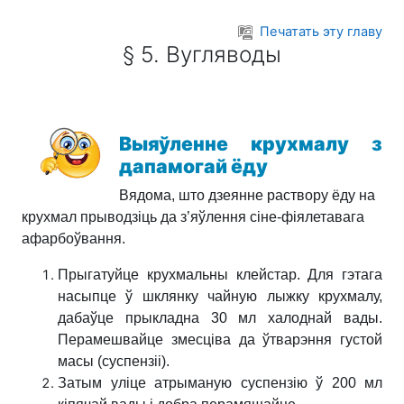
Перейти к основному содержанию
Печатать эту главу
§ 5. Вугляводы
Выяўленне крухмалу з
дапамогай ёду
Вядома, што дзеянне раствору ёду на
крухмал прыводзіць да з’яўлення сіне-фіялетавага
афарбоўвання.
Прыгатуйце крухмальны клейстар. Для гэтага
насыпце ў шклянку чайную лыжку крухмалу,
дабаўце прыкладна 30 мл халоднай вады.
Перамешвайце змесціва да ўтварэння густой
масы (суспензіі).
Затым уліце атрыманую суспензію ў 200 мл