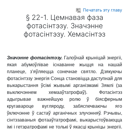
Перейти к основному содержанию
Печатать эту главу
§ 22-1. Цемнавая фаза
фотасінтэзу. Значэнне
фотасінтэзу. Хемасінтэз
Значэнне фотасінтэзу.
Галоўнай крыніцай энергіі,
якая абумоўлівае існаванне жыцця на нашай
планеце, з’яўляецца сонечнае святло. Дзякуючы
фотасінтэзу энергія Сонца становіцца даступнай для
выкарыстання ўсімі жывымі арганізмамі Зямлі (за
выключэннем хемааўтатрофаў). Фотасінтэз
адыгрывае важнейшую ролю ў біясферным
кругавароце вугляроду, забяспечваючы яго
ўключэнне ў састаў арганічных злучэнняў. Рэчывы,
сінтэзаваныя фотааўтатрофамі, выкарыстоўваюцца
імі і гетэратрофамі не толькі ў якасці крыніцы энергіі.