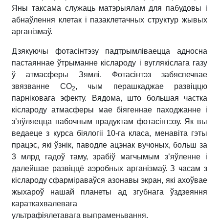
Яны таксама служаць матэрыялам для пабудовы і
абнаўлення клетак і пазаклетачных структур жывых
арганізмаў.
Дзякуючы фотасінтэзу падтрымліваецца адносна
пастаяннае ўтрыманне кіслароду і вуглякіслага газу
ў атмасферы Зямлі. Фотасінтэз забяспечвае
звязванне СО
, чым перашкаджае развіццю
2
парніковага эфекту. Вядома, што большая частка
кіслароду атмасферы мае біягеннае паходжанне і
з’яўляецца пабочным прадуктам фотасінтэзу. Як вы
ведаеце з курса біялогіі 10-га класа, менавіта гэты
працэс, які ўзнік, паводле ацэнак вучоных, больш за
3 млрд гадоў таму, зрабіў магчымым з’яўленне і
далейшае развіццё аэробных арганізмаў. З часам з
кіслароду сфарміраваўся азонавы экран, які ахоўвае
жыхароў нашай планеты ад згубнага ўздзеяння
караткахвалевага
ультрафіялетавага выпраменьвання.