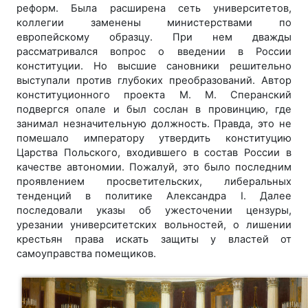
реформ. Была расширена сеть университетов,
коллегии заменены министерствами по
европейскому образцу. При нем дважды
рассматривался вопрос о введении в России
конституции. Но высшие сановники решительно
выступали против глубоких преобразований. Автор
конституционного проекта М. М. Сперанский
подвергся опале и был сослан в провинцию, где
занимал незначительную должность. Правда, это не
помешало императору утвердить конституцию
Царства Польского, входившего в состав России в
качестве автономии. Пожалуй, это было последним
проявлением просветительских, либеральных
тенденций в политике Александра I. Далее
последовали указы об ужесточении цензуры,
урезании университетских вольностей, о лишении
крестьян права искать защиты у властей от
самоуправства помещиков.