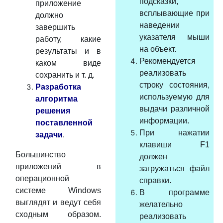
подсказки,
приложение
всплывающие при
должно
наведении
завершить
указателя мыши
работу, какие
на объект.
результаты и в
Рекомендуется
каком виде
реализовать
сохранить и т. д.
строку состояния,
Разработка
используемую для
алгоритма
выдачи различной
решения
информации.
поставленной
При нажатии
задачи
.
клавиши F1
Большинство
должен
приложений в
загружаться файл
операционной
справки.
системе Windows
В программе
выглядят и ведут себя
желательно
сходным образом.
реализовать