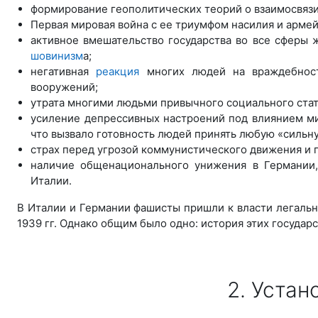
формирование геополитических теорий о взаимосвязи
Первая мировая война с ее триумфом насилия и армей
активное вмешательство государства во все сферы
шовинизм
а;
негативная
реакция
многих людей на враждебност
вооружений;
утрата многими людьми привычного социального стат
усиление депрессивных настроений под влиянием ми
что вызвало готовность людей принять любую «сильн
страх перед угрозой коммунистического движения и 
наличие общенационального унижения в Германии,
Италии.
В Италии и Германии фашисты пришли к власти легальн
1939 гг. Однако общим было одно: история этих госуда
2. Уста