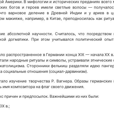
ой Америки. В мифологии и исторических преданиях всего
ских богов и героев имели светлые волосы — получалос
, что варновое деление в Древней Индии и у ариев в 
ом макияже, например, в Китае, преподносилась как риту
ние абсолютной научности. Считалось, что посредство
кой догматики. При этом учитывался политический опы
ило распространенное в Германии конца XIX — начала XX 
тали народные ритуалы и символы, устраивали этнические 
 католицизма. Сторонники фелькиш разделяли идею панге
на социальные отношения (социал-дарвинизм).
ло изучение творчества Р. Вагнера. Образы германских 
 имя композитора на флаг своего движения.
кс причин и предпосылок. Важнейшими из них были:
Х в.;