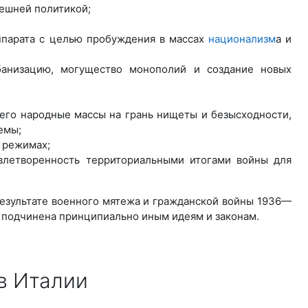
нешней политикой;
ппарата с целью пробуждения в массах
национализм
а и
анизацию, могущество монополий и создание новых
его народные массы на грань нищеты и безысходности,
емы;
х режимах;
овлетворенность территориальными итогами войны для
результате военного мятежа и гражданской войны 1936—
а подчинена принципиально иным идеям и законам.
в Италии