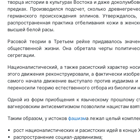
творца истории в культурах Востока и даже доколумбов
предках. Производился подсчет, сколько древнегрече
германского происхождения эллинов. Утверждалось
распространенная практика отбеливания кожи в женск
высшей белой расы.
Расовой теории в Третьем рейхе придавалось значе
общественной жизни. Она обретала черты политичес
сегрегации.
Националистический, а также расистский характер нос
этого движения реконструировали, а фактически изобре
самого начала движение выступало против иудаизма и
переносили теорию естественного отбора из биологии 
Одной из форм приобщения к языческому прошлому ста
вагнеровским антисемитизмом позволили нацистам взять
Таким образом, у истоков
фашизм
а лежал целый компле
рост националистических и расистских идей в конце ХI
распространение социал-дарвинизма;