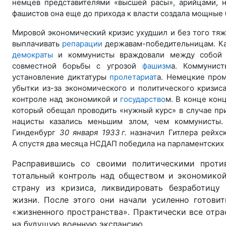
немцев представителями «высшей расы», арийцами,
фашистов она еще до прихода к власти создала мощные
Мировой экономический кризис ухудшил и без того тяж
выплачивать
репарации
державам-победительницам. Ка
демократы
и коммунисты враждовали между собой 
совместной борьбы с угрозой
фашизм
а. Коммунис
установление диктатуры
пролетариат
а. Немецкие про
убытки из-за экономического и политического кризис
контроле над экономикой и
государство
м. В конце кон
который обещал проводить «нужный курс» в случае пр
нацисты казались меньшим злом, чем коммунисты. 
Гинденбург
30 января 1933 г.
назначил Гитлера рейхс
А спустя два месяца НСДАП победила на парламентских
Расправившись со своими политическими проти
тотальный контроль над обществом и экономикой
страну из кризиса, ликвидировать безработицу
жизни. После этого они начали усиленно готови
«жизненного пространства». Практически все отр
на будущую военную экспансию.