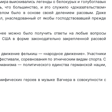
 мира выискивались легенды о белокурых и голубоглазых
ь, что большинство, и это служило «доказательством»
целом было в основе своей делением расовым. Даже
ал, унаследованный от якобы господствовавшей прежде
м нее можно было получить ответы на любые вопросы
т США в форме законодательно закрепленной расовой
в. движение фелькиш — «народное движение». Участники
фестивали, соревнования по этническим видам спорта. С
рманизма — политического единства германской нации,
мифических героев в музыке Вагнера в совокупности с