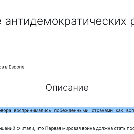
е антидемократических
ов в Европе
Описание
говора воспринимались побежденными странами как во
ений считали, что Первая мировая война должна стать пос