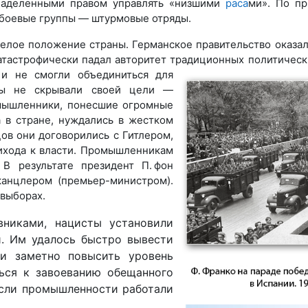
 наделенными правом управлять «низшими
раса
ми». По пр
 боевые группы — штурмовые отряды.
елое положение страны. Германское правительство оказал
тастрофически падал авторитет традиционных политическ
и не смогли объединиться для
ты не скрывали своей цели —
мышленники, понесшие огромные
а в стране, нуждались в жестком
цов они договорились с Гитлером,
ихода к власти. Промышленникам
В результате президент П. фон
канцлером (премьер-министром).
 выборах.
вниками, нацисты установили
. Им удалось быстро вывести
 и заметно повысить уровень
ться к завоеванию обещанного
асли промышленности работали