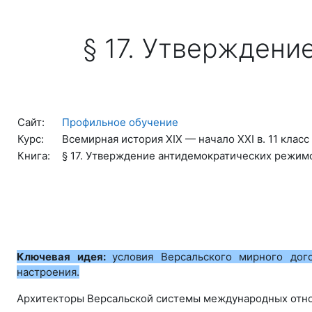
Перейти к основному содержанию
§ 17. Утверждени
Сайт:
Профильное обучение
Курс:
Всемирная история ХІХ — начало ХХІ в. 11 класс
Книга:
§ 17. Утверждение антидемократических режим
Ключевая идея:
условия Версальского мирного до
настроения.
Архитекторы Версальской системы международных отнош