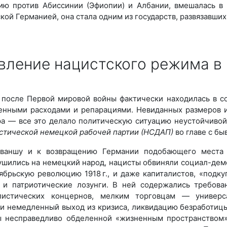
ию против Абиссинии (Эфиопии) и Албании, вмешалась в
кой Германией, она стала одним из государств, развязавши
овление нацистского режима в
я после Первой мировой войны фактически находилась в с
енными расходами и репарациями. Невиданных размеров и
ра — все это делало политическую ситуацию неустойчивой
стической немецкой рабочей партии (НСДАП)
во главе с б
ваншу и к возвращению Германии подобающего места 
брушились на немецкий народ, нацисты обвиняли социал-дем
оябрьскую революцию 1918 г., и даже капиталистов, «подк
 и патриотические лозунги. В ней содержались требова
листических концернов, мелким торговцам — универс
и немедленный выход из кризиса, ликвидацию безработицы
бы несправедливо обделенной «жизненным пространством