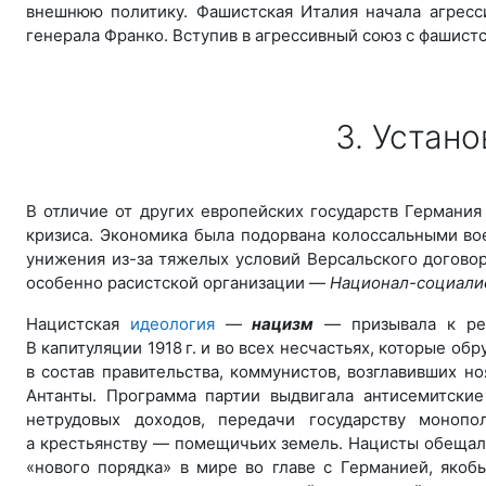
внешнюю политику. Фашистская Италия начала агресс
генерала Франко. Вступив в агрессивный союз с фашистс
3. Устан
В отличие от других европейских государств Германи
кризиса. Экономика была подорвана колоссальными во
унижения из-за тяжелых условий Версальского догово
особенно расистской организации —
Национал-социали
Нацистская
идеология
—
нацизм
— призывала к ре
В капитуляции 1918 г. и во всех несчастьях, которые о
в состав правительства, коммунистов, возглавивших н
Антанты. Программа партии выдвигала антисемитские
нетрудовых доходов, передачи государству монопо
а крестьянству — помещичьих земель. Нацисты обещал
«нового порядка» в мире во главе с Германией, яко