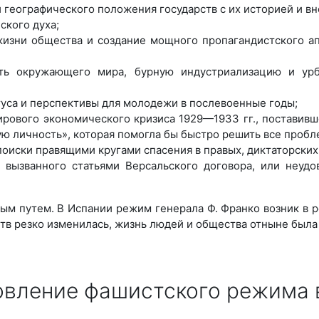
 географического положения государств с их историей и в
ского духа;
 жизни общества и создание мощного пропагандистского а
ь окружающего мира, бурную индустриализацию и урб
уса и перспективы для молодежи в послевоенные годы;
рового экономического кризиса 1929—1933 гг., поставивш
ую личность», которая помогла бы быстро решить все пробл
поиски правящими кругами спасения в правых, диктаторски
 вызванного статьями Версальского договора, или неуд
ым путем. В Испании режим генерала Ф. Франко возник в 
рств резко изменилась, жизнь людей и общества отныне был
новление фашистского режима 