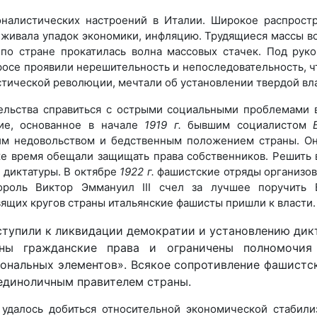
оналистических настроений в Италии. Широкое распрост
живала упадок экономики, инфляцию. Трудящиеся массы во
 по стране прокатилась волна массовых стачек. Под рук
росе проявили нерешительность и непоследовательность, чт
тической революции, мечтали об установлении твердой вла
тельства справиться с острыми социальными проблемами 
ие, основанное в начале
1919 г.
бывшим социалистом
им недовольством и бедственным положением страны. Он
же время обещали защищать права собственников. Решить
 диктатуры. В октябре
1922 г.
фашистские отряды организо
ороль Виктор Эммануил III счел за лучшее поручить 
ящих кругов страны итальянские фашисты пришли к власти.
иступили к ликвидации демократии и установлению дик
ны гражданские права и ограничены полномочия 
иональных элементов». Всякое сопротивление фашист
единоличным правителем страны.
удалось добиться относительной экономической стабили