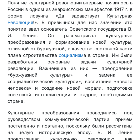
Понятие культурной революции впервые появилось в
России в одном из анархистских манифестов 1917 г. в
форме лозунга «Да здравствует Культурная
Революция
!». В привычном для нас значении это
понятие ввел основатель Советского государства В.
И. Ленин. Он рассматривал культурные
преобразования и формирование новой культуры,
отличной от буржуазной, в качестве составной части
плана строительства
социализм
а в стране. Им были
разработаны основные задачи культурной
революции. Важнейшие из них — преодоление
«буржуазной культуры» и замена ее
«социалистической культурой», воспитание «нового
человека» и создание новой морали, подготовка
советской интеллигенции и кадров, необходимых
стране.
Культурные преобразования проводились под
руководством коммунистической партии, причем
постепенно и поэтапно, поскольку были рассчитаны
на целую историческую эпоху. В. И. Ленин
провозглашал культурную революцию как