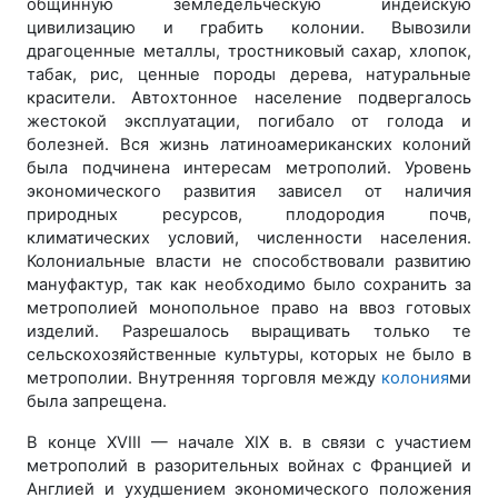
общинную земледельческую индейскую
цивилизацию и грабить колонии. Вывозили
драгоценные металлы, тростниковый сахар, хлопок,
табак, рис, ценные породы дерева, натуральные
красители. Автохтонное население подвергалось
жестокой эксплуатации, погибало от голода и
болезней. Вся жизнь латиноамериканских колоний
была подчинена интересам метрополий. Уровень
экономического развития зависел от наличия
природных ресурсов, плодородия почв,
климатических условий, численности населения.
Колониальные власти не способствовали развитию
мануфактур, так как необходимо было сохранить за
метрополией монопольное право на ввоз готовых
изделий. Разрешалось выращивать только те
сельскохозяйственные культуры, которых не было в
метрополии. Внутренняя торговля между
колония
ми
была запрещена.
В конце XVIII — начале XIX в. в связи с участием
метрополий в разорительных войнах с Францией и
Англией и ухудшением экономического положения