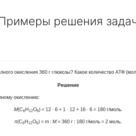
Примеры решения зада
ного окисления 360 г глюкозы? Какое количество АТФ (мол
Решение
лному окислению:
М
(С
Н
О
) = 12 · 6 + 1 · 12 + 16 · 6 = 180 г/моль.
6
12
6
n
(С
Н
О
) =
m
:
M
= 360 г : 180 г/моль = 2 моль.
6
12
6