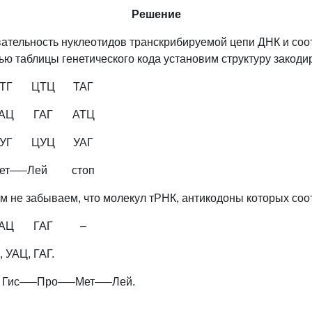
Решение
ательность нуклеотидов транскрибируемой цепи ДНК и соо
ю таблицы генетического кода установим структуру закоди
ТГ
ЦТЦ
ТАГ
АЦ
ГАГ
АТЦ
УГ
ЦУЦ
УАГ
ет
—–
Лей
стоп
не забываем, что молекул тРНК, антикодоны которых соот
АЦ
ГАГ
–
 УАЦ, ГАГ.
 Гис
—–
Про—–Мет
—–
Лей.