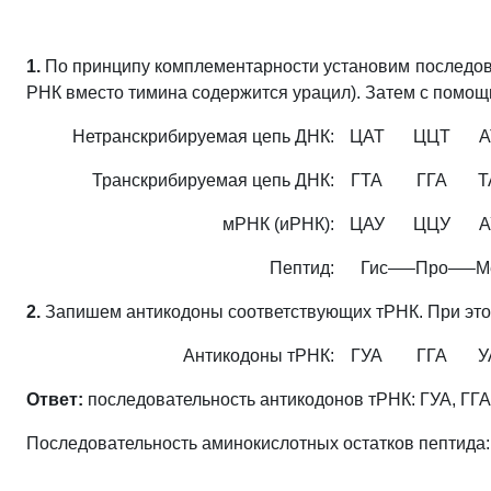
1.
По принципу комплементарности установим последов
РНК вместо тимина содержится урацил). Затем с помощь
Нетранскрибируемая цепь ДНК:
ЦАТ
ЦЦТ
А
Транскрибируемая цепь ДНК:
ГТА
ГГА
Т
мРНК (иРНК):
ЦАУ
ЦЦУ
А
Пептид:
Гис
—–
Про
—–
М
2.
Запишем антикодоны соответствующих тРНК. При этом 
Антикодоны
тРНК:
ГУА
ГГА
У
Ответ:
последовательность антикодонов тРНК: ГУА, ГГА,
Последовательность аминокислотных остатков пептида: