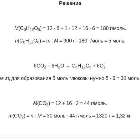
Решение
М
(С
Н
О
) = 12 · 6 + 1 · 12 + 16 · 6 = 180 г/моль.
6
12
6
n
(С
Н
О
) =
m
:
M
= 900 г : 180 г/моль = 5 моль.
6
12
6
6СО
+ 6Н
О → С
Н
О
+ 6О
2
2
6
12
6
2.
начит, для образования 5 моль глюкозы нужно 5 · 6 = 30 мол
М
(СО
) = 12 + 16 · 2 = 44 г/моль.
2
m
(СО
) =
n · M
= 30 моль · 44 г/моль = 1320 г = 1,32 кг.
2