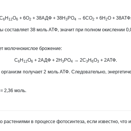
С
Н
О
+ 6О
+ 38АДФ + 38Н
РО
→
6СО
+ 6Н
О + 38АТФ
6
12
6
2
3
4
2
2
 составляет 38 моль АТФ, значит при полном окислении 0,06
ет молочнокислое брожение:
С
Н
О
+ 2АДФ + 2Н
РО
→ 2С
Н
О
+ 2АТФ.
6
12
6
3
4
3
6
3
организм получает 2 моль АТФ. Следовательно, энергетич
= 2,36 моль.
но растениями в процессе фотосинтеза, если известно, что