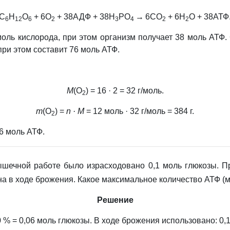
С
Н
О
+ 6О
+ 38АДФ + 38Н
РО
→
6СО
+ 6Н
О + 38АТФ
6
12
6
2
3
4
2
2
оль кислорода, при этом организм получает 38 моль АТФ.
при этом составит 76 моль АТФ.
М
(О
) = 16 · 2 = 32 г/моль.
2
m
(О
) =
n · M
= 12 моль · 32 г/моль = 384 г.
2
6 моль АТФ.
ышечной работе было израсходовано 0,1 моль глюкозы. 
на в ходе брожения. Какое максимальное количество АТФ (м
Решение
 % = 0,06 моль глюкозы. В ходе брожения использовано: 0,1