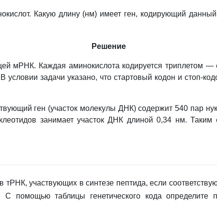
нокислот. Какую длину (нм) имеет ген, кодирующий данный
Решение
ей мРНК. Каждая аминокислота кодируется триплетом — с
. В условии задачи указано, что стартовый кодон и стоп-к
твующий ген (участок молекулы ДНК) содержит 540 пар ну
нуклеотидов занимает участок ДНК длиной 0,34 нм. Таки
в тРНК, участвующих в синтезе пептида, если соответст
 С помощью таблицы генетического кода определите по