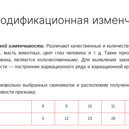
Модификационная измен
ой изменчивости.
Различают качественные и количеств
 масть животных, цвет глаз человека и т. д. Такие приз
ловека, являются
количественными
. Для выявления зако
ости — построение вариационного ряда и вариационной к
оизвольно выбранных свиноматок и расположим полученн
вости признака:
8
9
10
11
5
12
23
28