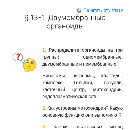
Перейти к основному содержанию
Печатать эту главу
§ 13-1. Двумембранные
органоиды
1.
Распределите органоиды на три
группы: одномембранные,
двумембранные и немембранные.
Рибосомы
, лизосомы, пластиды,
комплекс Гольджи, вакуоли,
клеточный центр, митохондрии,
эндоплазматическая сеть.
2.
Как устроены митохондрии? Какую
основную функцию они выполняют?
3.
Клетки летательных мышц