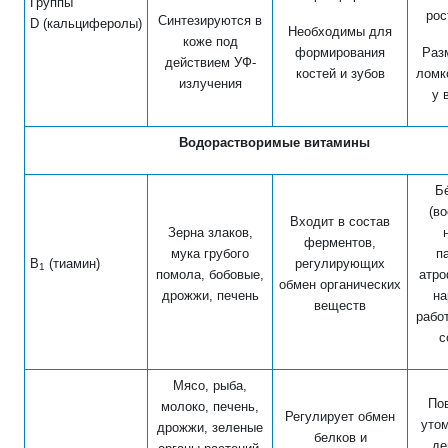
Группы
рос
Синтезируются в
D
(кальциферолы)
Необходимы для
коже под
формирования
Раз
действием УФ-
костей и зубов
ломк
излучения
у 
Водорастворимые витамины
Б
(в
Входит в состав
Зерна злаков,
ферментов,
мука грубого
п
В
(тиамин)
регулирующих
1
помола, бобовые,
атро
обмен органических
дрожжи, печень
на
веществ
рабо
с
Мясо, рыба,
По
молоко, печень,
Регулирует обмен
уто
дрожжи, зеленые
белков и
де