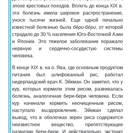
эпохе крестовых походов. Вплоть до конца XIX в.
эта болезнь имела широкое распространение,
унося тысячи жизней. Еще одной печально
известной болезнью была
бéри-бéри
, от которой
страдало до 30 % населения Юго-Восточной Азии
и Японии. Это тяжелое заболевание поражало
нервную и сердечно-сосудистую системы
человека.
В конце XIX в. на о. Ява, где основным продуктом
питания был шлифованный рис, работал
нидерландский врач К. Эйкман. Он заметил, что у
кур, которых кормили этим рисом, развивалась
болезнь, аналогичная бери-бери человека. Если
кур начинали кормить неочищенным рисом,
наступало выздоровление. Эйкман сделал
вывод, что в оболочках зерен риса содержится
неизвестное вещество, препятствующее
развитию бери-бери. И действительно, экстракт