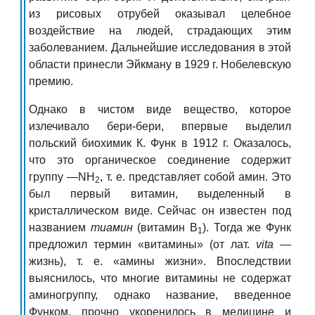
из рисовых отрубей оказывал целебное
воздействие на людей, страдающих этим
заболеванием. Дальнейшие исследования в этой
области принесли Эйкману
в 1929 г.
Нобелевскую
премию.
Однако в чистом виде вещество, которое
излечивало бери-бери, впервые выделил
польский биохимик К. Функ в 1912 г. Оказалось,
что это органическое соединение содержит
группу
—
NH
, т. е. представляет собой амин. Это
2
был первый витамин, выделенный в
кристаллическом виде. Сейчас он известен под
названием
тиамин
(витамин В
). Тогда же Функ
1
предложил термин «витамины» (от лат.
vita
—
жизнь), т. е. «амины жизни». Впоследствии
выяснилось, что многие витамины не содержат
аминогруппу, однако название, введенное
Функом, прочно укоренилось в медицине и