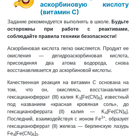
аскорбиновую кислоту
(витамин С)
Задание рекомендуется выполнять в школе.
Будьте
осторожны при работе с реактивами,
соблюдайте правила техники безопасности!
Аскорбиновая кислота легко окисляется. Продукт ее
окисления — дегидроаскорбиновая кислота,
присоединяя два атома водорода, снова
восстанавливается до аскорбиновой кислоты.
Качественная реакция на витамин С основана на
том, что он, окисляясь, восстанавливает
гексацианоферрат (III) калия K
[Fe(CN)
], известный
3
6
под названием «красная кровяная соль», до
гексацианоферрата (II) калия — K
[Fe(CN)
].
4
6
3+
Последний, взаимодействуя с ионом Fe
, образует
гексацианоферрат (II) железа — берлинскую лазурь
Fe
[Fe(CN)
]
.
4
6
3