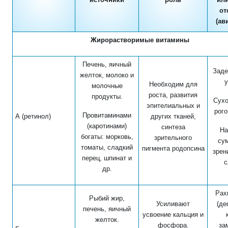
от
(ав
Жирорастворимые витамины
Печень, яичный
Заде
желток, молоко и
у
Необходим для
молочные
роста, развития
продукты.
Сухо
эпителиальных и
рого
Провитаминами
А (ретинол)
других тканей,
(каротинами)
синтеза
На
богаты: морковь,
зрительного
су
томаты, сладкий
пигмента родопсина
зрен
перец, шпинат и
с
др.
Рах
Рыбий жир,
Усиливают
(де
печень, яичный
усвоение кальция и
желток.
фосфора.
за