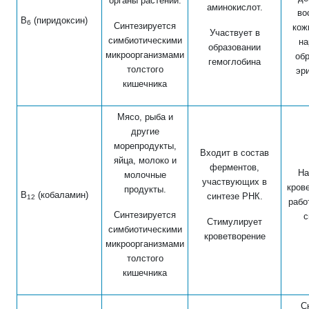
органы растений.
аминокислот.
во
В
(пиридоксин)
6
Синтезируется
кож
Участвует в
симбиотическими
на
образовании
микроорганизмами
об
гемоглобина
толстого
эр
кишечника
Мясо, рыба и
другие
морепродукты,
Входит в состав
яйца, молоко и
ферментов,
На
молочные
участвующих в
кров
продукты.
В
(кобаламин)
синтезе РНК.
12
рабо
Синтезируется
с
Стимулирует
симбиотическими
кроветворение
микроорганизмами
толстого
кишечника
С