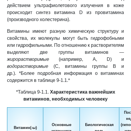
действием ультрафиолетового излучения в коже
происходит синтез витамина D из провитамина
(производного холестерина).
Витамины
имеют разную химическую структуру и
свойства, их молекулы могут быть гидрофобными
или гидрофильными. По отношению к растворителям
выделяют две группы витаминов —
жирорастворимые
(например, А, D) и
водорастворимые
(C, витамины группы В и
др.).
*Более подробная информация о витаминах
содержится в таблице 9-1.1.*
*Таблица 9-1.1.
Характеристика важнейших
витаминов, необходимых человеку
Пос
не
Основные
Биологическая
(гип
Витамин(-ы)
источники
роль
или