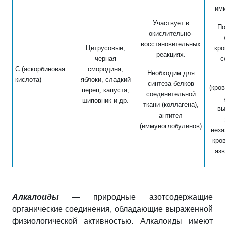
им
Участвует в
По
окислительно-
восстановительных
Цитрусовые,
кр
реакциях.
черная
с
С (аскорбиновая
смородина,
Необходим для
кислота)
яблоки, сладкий
синтеза белков
(кро
перец, капуста,
соединительной
шиповник и др.
ткани (коллагена),
вы
антител
(иммуноглобулинов)
нез
кро
язв
Алкалоиды
— природные азотсодержащие
органические соединения, обладающие выраженной
физиологической активностью.
Алкалоиды
имеют