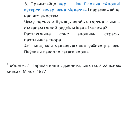
3.
Прачытайце
верш Ніла Гілевіча «Апошні
аўтарскі вечар Івана Мележа»
і паразважайце
над яго зместам.
Чаму песню «Шумяць вербы» можна лічыць
сімвалам малой радзімы Івана Мележа?
Растлумачце сэнс апошняй страфы
паэтычнага твора.
Апішыце, якім чалавекам вам уяўляецца Іван
Паўлавіч паводле гэтага верша.
_______________
1
Мележ, I.
Першая кніга : дзённікі, сшыткі, з запісных
кніжак. Мінск, 1977.