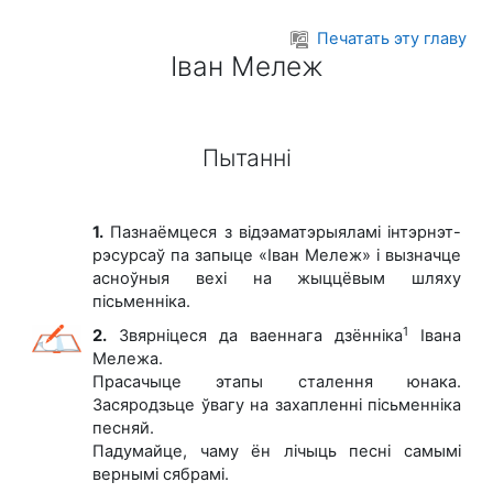
Перейти к основному содержанию
Печатать эту главу
Іван Мележ
Пытанні
1.
Пазнаёмцеся з відэаматэрыяламі інтэрнэт-
рэсурсаў па запыце «Іван Мележ» і вызначце
асноўныя вехі на жыццёвым шляху
пісьменніка.
1
2.
Звярніцеся да ваеннага дзённіка
Івана
Мележа.
Прасачыце этапы сталення юнака.
Засяродзьце ўвагу на захапленні пісьменніка
песняй.
Падумайце, чаму ён лічыць песні самымі
вернымі сябрамі.