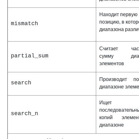
Находит первую
позицию, в котор
mismatch
диапазона разл
Считает част
partial_sum
сумму диап
элементов
Производит п
search
диапазоне элем
Ищет
последовательн
search_n
копий элеме
диапазоне