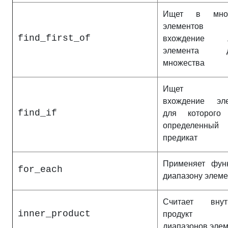
Ищет в множ
элементов п
find_first_of
вхождение л
элемента др
множества
Ищет пе
вхождение эле
find_if
для которого
определенный
предикат
Применяет фун
for_each
диапазону элеме
Считает внут
inner_product
продукт 
диапазонов эле