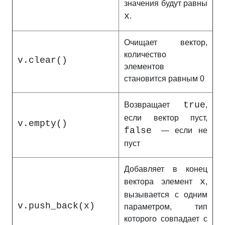
значения будут равны
x
.
Очищает вектор,
количество
v.clear()
элементов
становится равным 0
true
Возвращает
,
если вектор пуст,
v.empty()
false
— если не
пуст
Добавляет в конец
x
вектора элемент
,
вызывается с одним
v.push_back(x)
параметром, тип
которого совпадает с