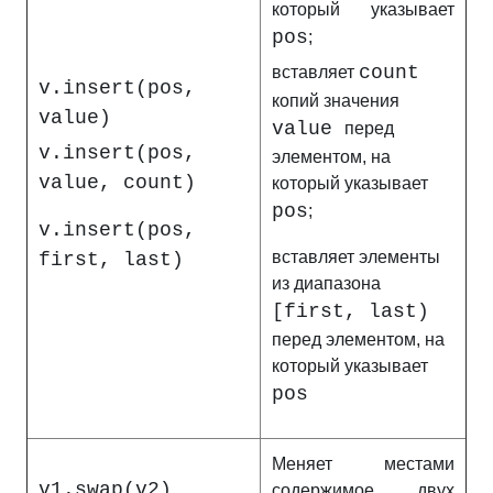
который указывает
pos
;
count
вставляет
v.insert(pos,
копий значения
value)
value
перед
v.insert(pos,
элементом, на
value, count)
который указывает
pos
;
v.insert(pos,
вставляет элементы
first, last)
из диапазона
[first, last)
перед элементом, на
который указывает
pos
Меняет местами
v1.swap(v2)
содержимое двух