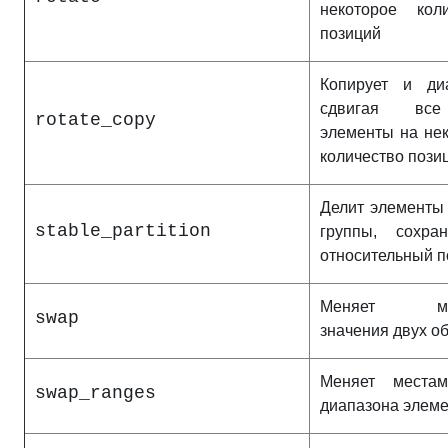
некоторое коли
позиций
Копирует и диа
сдвигая вс
rotate_copy
элементы на не
количество пози
Делит элементы
stable_partition
группы, сохра
относительный п
Меняет ме
swap
значения двух о
Меняет места
swap_ranges
диапазона элем