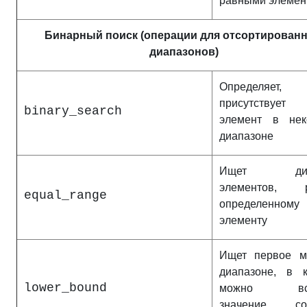
равными элемен
Бинарный поиск (операции для отсортирован
диапазонов)
Определяет,
присутству
binary_search
элемент в нек
диапазоне
Ищет диап
элементов, р
equal_range
определенному
элементу
Ищет первое м
диапазоне, в к
lower_bound
можно вст
значение, со