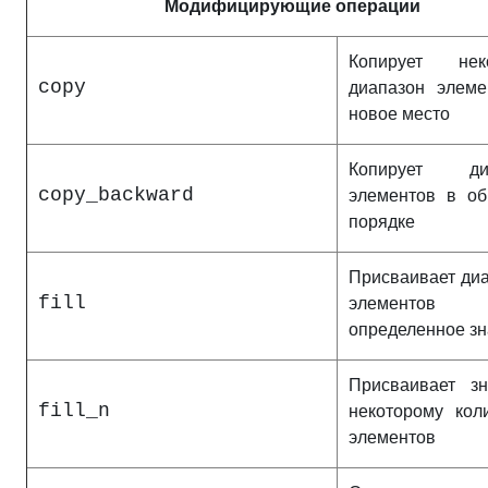
Модифицирующие операции
Копирует нек
copy
диапазон элеме
новое место
Копирует диа
copy_backward
элементов в об
порядке
Присваивает ди
fill
элементов
определенное з
Присваивает зн
fill_n
некоторому кол
элементов