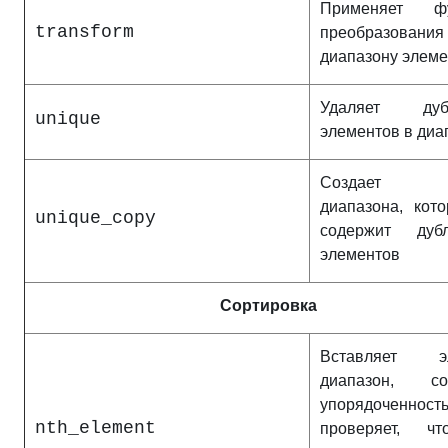
Применяет фу
transform
преобразова
диапазону элеме
Удаляет дубл
unique
элементов в диа
Создает к
диапазона, кот
unique_copy
содержит дубл
элементов
Сортировка
Вставляет эл
диапазон, со
упорядоченно
nth_element
проверяет, ч