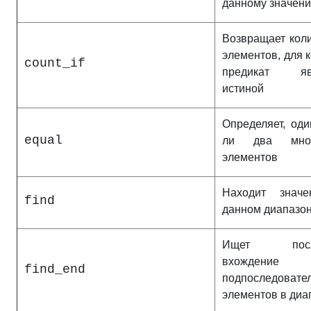
данному значен
Возвращает кол
элементов, для 
count_if
предикат явл
истиной
Определяет, од
equal
ли два множ
элементов
Находит знач
find
данном диапазо
Ищет посл
вхождение
find_end
подпоследовате
элементов в диа