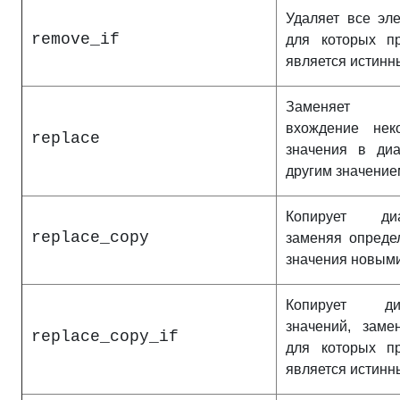
Удаляет все эл
remove_if
для которых пр
является истин
Заменяет к
вхождение неко
replace
значения в диа
другим значение
Копирует диа
replace_copy
заменяя опреде
значения новым
Копирует диа
значений, заме
replace_copy_if
для которых пр
является истин