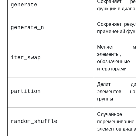
Сохраняет рез
generate
функции в диапа
Сохраняет резу
generate_n
применений фун
Меняет ме
элементы,
iter_swap
обозначенные
итераторами
Делит диа
partition
элементов н
группы
Случайное
random_shuffle
перемешивание
элементов диап