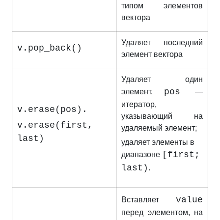
типом элементов
вектора
Удаляет последний
v.pop_back()
элемент вектора
Удаляет один
pos
элемент,
—
итератор,
v.erase(pos).
указывающий на
v.erase(first,
удаляемый элемент;
last)
удаляет элементы в
[first;
диапазоне
last)
.
value
Вставляет
перед элементом, на