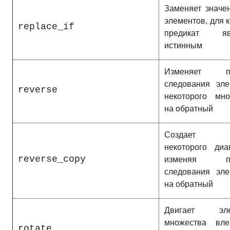
Заменяет значе
элементов, для 
replace_if
предикат явл
истинным
Изменяет по
следования эле
reverse
некоторого мно
на обратный
Создает к
некоторого диа
reverse_copy
изменяя по
следования эле
на обратный
Двигает эле
множества вл
rotate