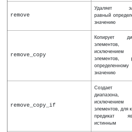
Удаляет эле
remove
равный определ
значению
Копирует диа
элементов
исключением
remove_copy
элементов, р
определенному
значению
Создает к
диапазона
исключением
remove_copy_if
элементов, для 
предикат явл
истинным