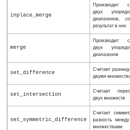
Производит с
двух упорядо
inplace_merge
диапазонов, со
результат в них
Производит с
merge
двух упорядо
диапазонов
Считает разниц
set_difference
двумя множеств
Считает перес
set_intersection
двух множеств
Считает симмет
set_symmetric_difference
разность между
множествами