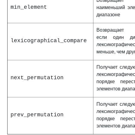
Возвращает
min_element
наименьший эле
диапазоне
Возвращает и
если один ди
lexicographical_compare
лексикографичес
меньше, чем дру
Получает следу
лексикографиче
next_permutation
порядке перест
элементов диап
Получает следу
лексикографиче
prev_permutation
порядке перест
элементов диап