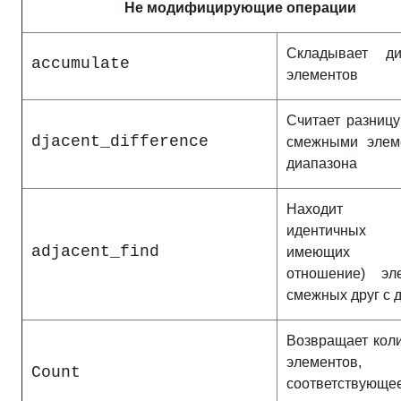
Не модифицирующие операции
Складывает ди
accumulate
элементов
Считает разниц
djacent_difference
смежными элем
диапазона
Находит
идентичных
adjacent_find
имеющих д
отношение) эле
смежных друг с 
Возвращает кол
элементов,
Count
соответствующе