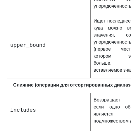
упорядоченност
Ищет последнее
куда можно вс
значения, со
упорядоченност
upper_bound
(первое мес
котором эл
больше,
вставляемое зна
Слияние (операции для отсортированных диапаз
Возвращает и
если одно об
includes
является
подмножеством 