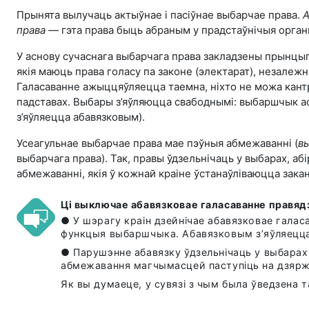
Прынята вылучаць актыўнае і пасіўнае выбарчае права.
А
права
— гэта права быць абраным у прадстаўнічыя органы
У аснову сучаснага выбарчага права закладзены прынцы
якія маюць права голасу па законе (электарат), незалежн
Галасаванне ажыццяўляецца таемна, ніхто не можа кант
падставах. Выбары з’яўляюцца свабоднымі: выбаршчык асаб
з’яўляецца абавязковым).
Усеагульнае выбарчае права мае пэўныя абмежаванні (
в
выбарчага права). Так, правы ўдзельнічаць у выбарах, аб
абмежаванні, якія ў кожнай краіне ўстанаўліваюцца зака
Ці выключае абавязковае галасаванне правя
● У шэрагу краін дзейнічае абавязковае галас
функцыя выбаршчыка. Абавязковым з’яўляецца
● Парушэнне абавязку ўдзельнічаць у выбарах
абмежавання магчымасцей паступіць на дзярж
Як вы думаеце, у сувязі з чым была ўведзена 