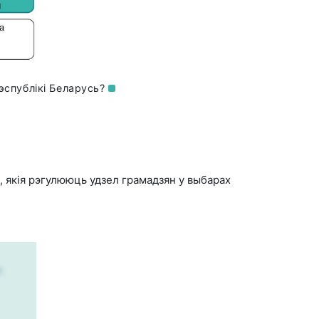
эспублікі
Беларусь?
якія рэгулююць удзел грамадзян у выбарах