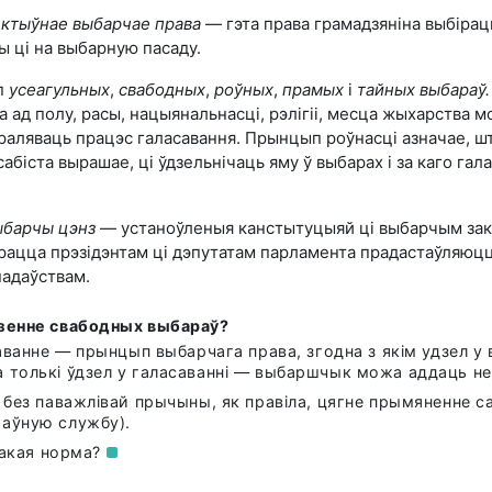
ктыўнае выбарчае права
— гэта права грамадзяніна выбіраць
 ці на выбарную пасаду.
п
усеагульных
,
свабодных
,
роўных
,
прамых
і
тайных выбараў.
а ад полу, расы, нацыянальнасці, рэлігіі, месца жыхарства 
раляваць працэс галасавання. Прынцып роўнасці азначае, ш
іста вырашае, ці ўдзельнічаць яму ў выбарах і за каго гала
ыбарчы цэнз
— устаноўленыя канстытуцыяй ці выбарчым зак
ірацца прэзідэнтам ці дэпутатам парламента прадастаўляюцца
надаўствам.
дзенне свабодных выбараў?
аванне — прынцып выбарчага права, згодна з якім удзел у
 толькі ўдзел у галасаванні — выбаршчык можа аддаць н
 без паважлівай прычыны, як правіла, цягне прымяненне с
аўную службу).
такая
норма?