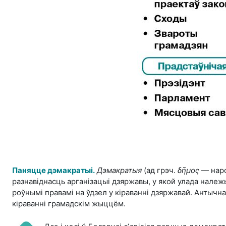
Паняцце дэмакратыі.
Дэмакратыя
(ад грэч.
δῆμος
— наро
разнавіднасць арганізацыі дзяржавы, у якой улада належ
роўнымі правамі на ўдзел у кіраванні дзяржавай. Антыч
кіраванні грамадскім жыццём.