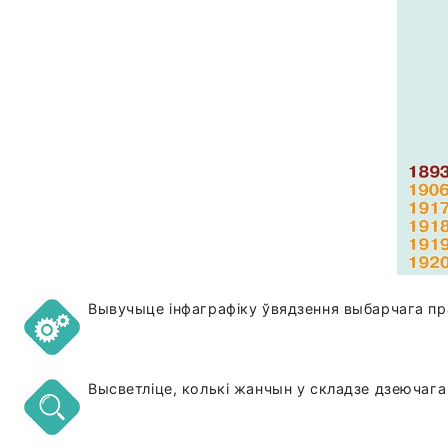
Вывучыце інфаграфіку ўвядзення выбарчага п
Высветліце, колькі жанчын у складзе дзеючаг