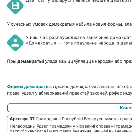
Дзе і калі ў Беларусі з’явіліся першыя дэмак
У сучасных умовах дэмакратыя набыла новыя формы, але
У наш час распаўсюджана азначэнне дэмакраты
«Дэмакратыя — гэта праўленне народа, з дапа
Пры
дэмакратыі
ўлада ажыццяўляецца народам або праз 
Формы дэмакратыі.
Прамая дэмакратыя
азначае, што ўл
права, удзел у абмеркаванні праектаў законаў, рэферэнд
Канс
Артыкул 37.
Грамадзяне Рэспублікі Беларусь маюць права 
Непасрэдны ўдзел грамадзян у кіраванні справамі грама
рэспубліканскага і мясцовага значэння, іншымі вызначаны