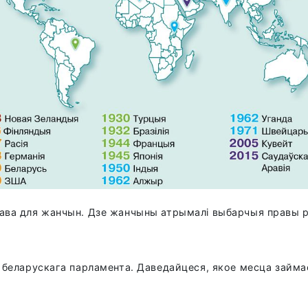
рава для жанчын. Дзе жанчыны атрымалі выбарчыя правы 
а беларускага парламента. Даведайцеся, якое месца займа