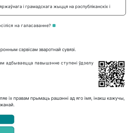
ржаўнага і грамадскага жыцця на рэспубліканскіх і
сіліся на
галасаванне?
ронным сэрвісам зваротнай сувязі.
нам адбываецца павышэнне ступені ўдзелу
ляе іх правам прымаць рашэнні ад яго імя, інакш кажучы,
джанай.