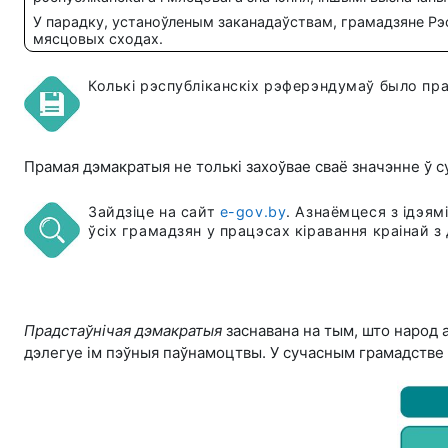
У парадку, устаноўленым заканадаўствам, грамадзяне Рэс
мясцовых сходах.
Колькі рэспубліканскіх рэферэндумаў было пра
Прамая дэмакратыя не толькі захоўвае сваё значэнне ў с
Зайдзіце на сайт
e-gov.by
. Азнаёмцеся з ідэя
ўсіх грамадзян у працэсах кіравання краінай
Прадстаўнічая дэмакратыя
заснавана на тым, што народ а
дэлегуе ім пэўныя паўнамоцтвы. У сучасным грамадстве