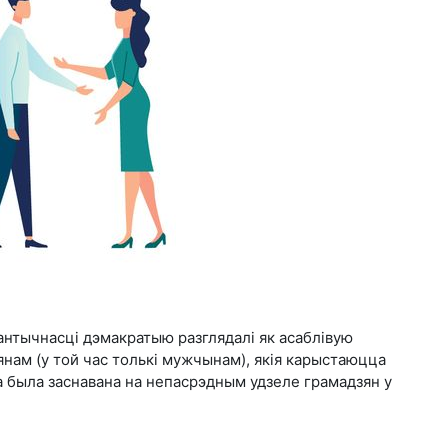
антычнасці дэмакратыю разглядалі як асаблівую
янам (у той час толькі мужчынам), якія карыстаюцца
а была заснавана на непасрэдным удзеле грамадзян у