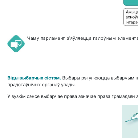
Чаму парламент з’яўляецца галоўным элемента
Віды выбарчых сістэм.
Выбары рэгулююцца выбарчым п
прадстаўнічых органаў улады.
У вузкім сэнсе выбарчае права азначае права грамадзян а