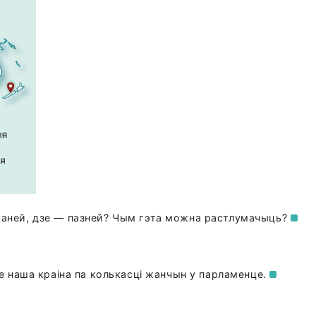
раней, дзе — пазней? Чым гэта можна
растлумачыць?
е наша краіна па колькасці жанчын у
парламенце.