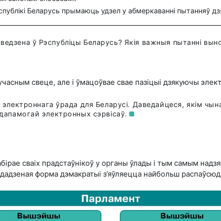
публікі Беларусь прымаюць удзел у абмеркаванні пытанняў дзя
ведзена ў Рэспубліцы Беларусь? Якія важныя пытанні выно
учасным свеце, але і ўмацоўвае свае пазіцыі дзякуючы элект
мі электроннага ўрада для Беларусі. Даведайцеся, якім чы
 з дапамогай электронных
сэрвісаў.
бірае сваіх прадстаўнікоў у органы ўлады і тым самым надзя
 дадзеная форма дэмакратыі з’яўляецца найбольш распаўсю