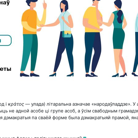
д і
κράτος
— улада) літаральна азначае «народаўладдзе». У 
ыць не адной асобе ці групе асоб, а ўсім свабодным грамадз
ная дэмакратыя па сваёй форме была дэмакратыяй прамой, ян