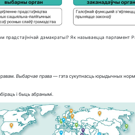
м прадстаўнічай дэмакратыі? Як называецца парламент Р
равам.
Выбарчае права
— гэта сукупнасць юрыдычных норм, 
біраць і быць абранымі.