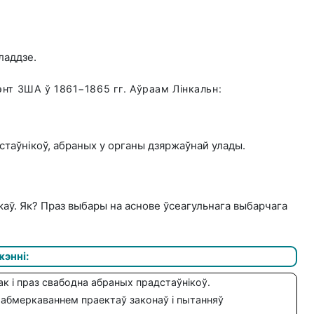
ладдзе.
нт ЗША ў 1861−1865 гг. Аўраам Лінкальн:
стаўнікоў, абраных у органы дзяржаўнай улады.
аў. Як? Праз выбары на аснове ўсеагульнага выбарчага
энні:
к і праз свабодна абраных прадстаўнікоў.
 абмеркаваннем праектаў законаў і пытанняў