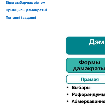
Віды выбарчых сістэм
Прынцыпы дэмакратыі
Пытанні і заданні