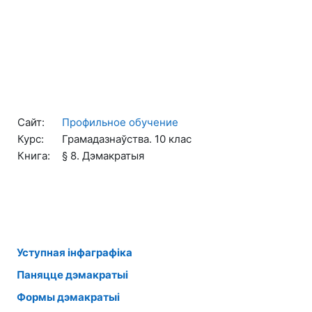
Перейти к основному содержанию
Сайт:
Профильное обучение
Курс:
Грамадазнаўства. 10 клас
Книга:
§ 8. Дэмакратыя
Уступная інфаграфіка
Паняцце дэмакратыі
Формы дэмакратыі