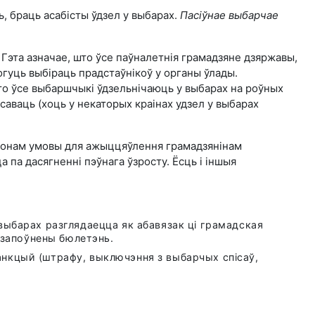
, браць асабісты ўдзел у выбарах.
Пасіўнае выбарчае
Гэта азначае, што ўсе паўналетнія грамадзяне дзяржавы,
могуць выбіраць прадстаўнікоў у органы ўлады.
то ўсе выбаршчыкі ўдзельнічаюць у выбарах на роўных
саваць (хоць у некаторых краінах удзел у выбарах
онам умовы для ажыццяўлення грамадзянінам
 па дасягненні пэўнага ўзросту. Ёсць і іншыя
 выбарах разглядаецца як абавязак ці грамадская
езапоўнены бюлетэнь.
анкцый (штрафу, выключэння з выбарчых спісаў,