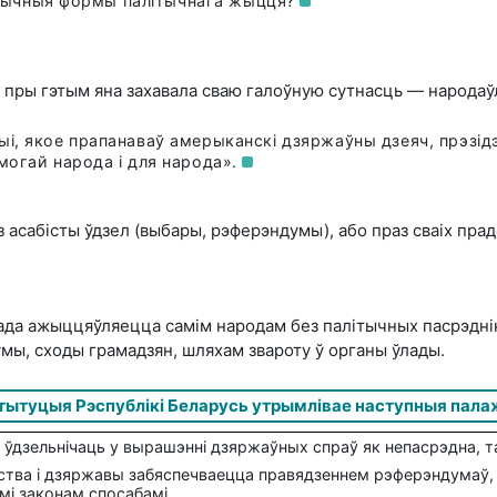
ратычныя формы палітычнага
жыцця?
 пры гэтым яна захавала сваю галоўную сутнасць — народаў
і, якое прапанаваў амерыканскі дзяржаўны дзеяч, прэзідэ
могай народа і для
народа».
асабісты ўдзел (выбары, рэферэндумы), або праз сваіх прад
ада ажыццяўляецца самім народам без палітычных пасрэднік
умы, сходы грамадзян, шляхам звароту ў органы ўлады.
тытуцыя Рэспублікі Беларусь утрымлівае наступныя палаж
ўдзельнічаць у вырашэнні дзяржаўных спраў як непасрэдна, та
дства і дзяржавы забяспечваецца правядзеннем рэферэндумаў,
мі законам спосабамі.