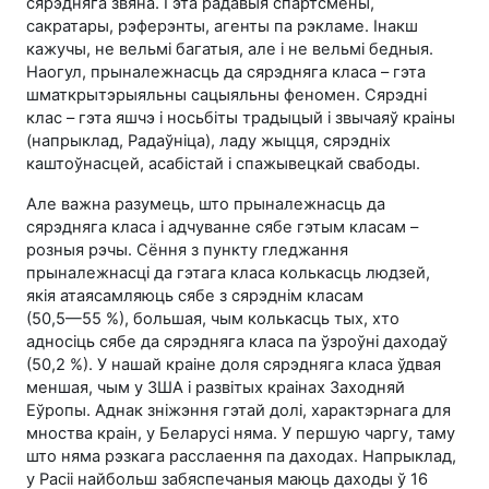
сярэдняга звяна. Гэта радавыя спартсмены,
сакратары, рэферэнты, агенты па рэкламе. Інакш
кажучы, не вельмі багатыя, але і не вельмі бедныя.
Наогул, прыналежнасць да сярэдняга класа – гэта
шматкрытэрыяльны сацыяльны феномен. Сярэдні
клас – гэта яшчэ і носьбіты традыцый і звычаяў краіны
(напрыклад, Радаўніца), ладу жыцця, сярэдніх
каштоўнасцей, асабістай і спажывецкай свабоды.
Але важна разумець, што прыналежнасць да
сярэдняга класа і адчуванне сябе гэтым класам –
розныя рэчы. Сёння з пункту гледжання
прыналежнасці да гэтага класа колькасць людзей,
якія атаясамляюць сябе з сярэднім класам
(
50,5—55 %
), большая, чым колькасць тых, хто
адносіць сябе да сярэдняга класа па ўзроўні даходаў
(
50,2 %
). У нашай краіне доля сярэдняга класа ўдвая
меншая, чым у ЗША і развітых краінах Заходняй
Еўропы. Аднак зніжэння гэтай долі, характэрнага для
мноства краін, у Беларусі няма. У першую чаргу, таму
што няма рэзкага расслаення па даходах. Напрыклад,
у Расіі найбольш забяспечаныя маюць даходы ў 16