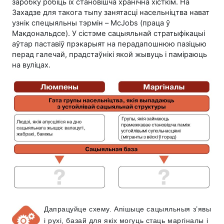
заробку робіць іх становішча хранічна хісткім. На
Захадзе для такога тыпу занятасці насельніцтва нават
узнік спецыяльны тэрмін – McJobs (праца ў
Макдональдсе). У сістэме сацыяльнай стратыфікацыі
аўтар паставіў прэкарыят на перадапошнюю пазіцыю
перад галечай, прадстаўнікі якой жывуць і паміраюць
на вуліцах.
Дапрацуйце схему. Апішыце сацыяльныя з’явы
і рухі, базай для якіх могуць стаць маргіналы і