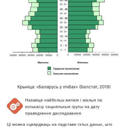
Крыніца: «Беларусь у лічбах» (Белстат, 2019)
Назавіце найбольш вялікія і малыя па
колькасці сацыяльныя групы на дату
правядзення даследавання.
Ці можна сцвярджаць на падставе гэтых даных, што