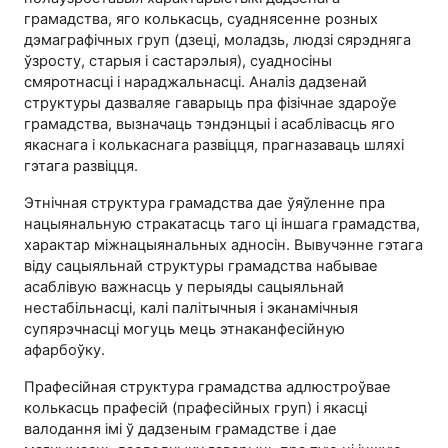
грамадства, яго колькасць, суаднясенне розных
дэмаграфічных груп (дзеці, моладзь, людзі сярэдняга
ўзросту, старыя і састарэлыя), суадносіны
смяротнасці і нараджальнасці. Аналіз дадзенай
структуры дазваляе гаварыць пра фізічнае здароўе
грамадства, вызначаць тэндэнцыі і асаблівасць яго
якаснага і колькаснага развіцця, прагназаваць шляхі
гэтага развіцця.
Этнічная структура грамадства дае ўяўленне пра
нацыянальную стракатасць таго ці іншага грамадства,
характар міжнацыянальных адносін. Вывучэнне гэтага
віду сацыяльнай структуры грамадства набывае
асаблівую важнасць у перыяды сацыяльнай
нестабільнасці, калі палітычныя і эканамічныя
супярэчнасці могуць мець этнаканфесійную
афарбоўку.
Прафесійная структура грамадства адлюстроўвае
колькасць прафесій (прафесійных груп) і якасці
валодання імі ў дадзеным грамадстве і дае