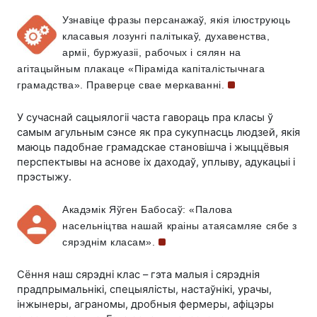
Узнавіце фразы персанажаў, якія ілюструюць
класавыя лозунгі палітыкаў, духавенства,
арміі, буржуазіі, рабочых і сялян на
агітацыйным плакаце «Піраміда капіталістычнага
грамадства». Праверце свае
меркаванні.
У сучаснай сацыялогіі часта гавораць пра класы ў
самым агульным сэнсе як пра сукупнасць людзей, якія
маюць падобнае грамадскае становішча і жыццёвыя
перспектывы на аснове іх даходаў, уплыву, адукацыі і
прэстыжу.
Акадэмік Яўген Бабосаў: «Палова
насельніцтва нашай краіны атаясамляе сябе з
сярэднім
класам».
Сёння наш сярэдні клас – гэта малыя і сярэднія
прадпрымальнікі, спецыялісты, настаўнікі, урачы,
інжынеры, аграномы, дробныя фермеры, афіцэры