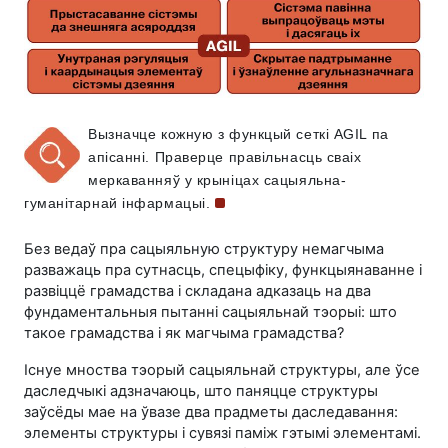
Вызначце кожную з функцый сеткі AGIL па
апісанні. Праверце правільнасць сваіх
меркаванняў у крыніцах сацыяльна-
гуманітарнай
інфармацыі.
Без ведаў пра сацыяльную структуру немагчыма
разважаць пра сутнасць, спецыфіку, функцыянаванне і
развіццё грамадства і складана адказаць на два
фундаментальныя пытанні сацыяльнай тэорыі: што
такое грамадства і як магчыма грамадства?
Існуе мноства тэорый сацыяльнай структуры, але ўсе
даследчыкі адзначаюць, што паняцце структуры
заўсёды мае на ўвазе два прадметы даследавання:
элементы структуры і сувязі паміж гэтымі элементамі.