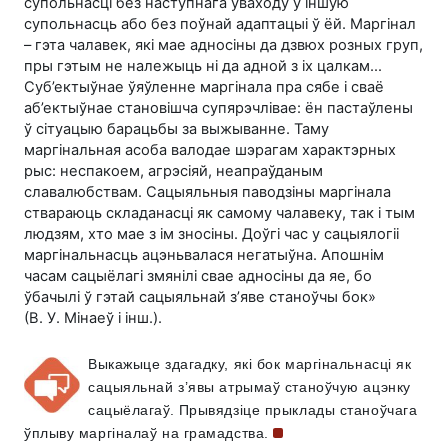
супольнасці без наступнага ўваходу ў іншую
супольнасць або без поўнай адаптацыі ў ёй. Маргінал
– гэта чалавек, які мае адносіны да дзвюх розных груп,
пры гэтым не належыць ні да адной з іх цалкам…
Суб’ектыўнае ўяўленне маргінала пра сябе і сваё
аб’ектыўнае становішча супярэчлівае: ён пастаўлены
ў сітуацыю барацьбы за выжыванне. Таму
маргінальная асоба валодае шэрагам характэрных
рыс: неспакоем, агрэсіяй, неапраўданым
славалюбствам. Сацыяльныя паводзіны маргінала
ствараюць складанасці як самому чалавеку, так і тым
людзям, хто мае з ім зносіны. Доўгі час у сацыялогіі
маргінальнасць ацэньвалася негатыўна. Апошнім
часам сацыёлагі змянілі свае адносіны да яе, бо
ўбачылі ў гэтай сацыяльнай з’яве станоўчы бок»
(
В. У. Мінаеў
і інш.).
Выкажыце здагадку, які бок маргінальнасці як
сацыяльнай з’явы атрымаў станоўчую ацэнку
сацыёлагаў. Прывядзіце прыклады станоўчага
ўплыву маргіналаў на
грамадства.