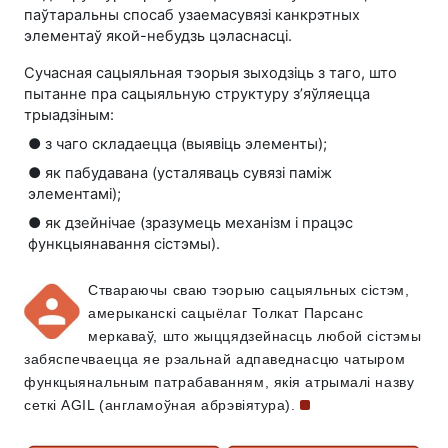
паўтаральны спосаб узаемасувязі канкрэтных
элементаў якой-небудзь цэласнасці.
Сучасная сацыяльная тэорыя зыходзіць з таго, што
пытанне пра сацыяльную структуру з’яўляецца
трыадзіным:
● з чаго складаецца (выявіць элементы);
● як пабудавана (усталяваць сувязі паміж
элементамі);
● як дзейнічае (зразумець механізм і працэс
функцыянавання сістэмы).
Ствараючы сваю тэорыю сацыяльных сістэм,
амерыканскі сацыёлаг Толкат Парсанс
меркаваў, што жыццядзейнасць любой сістэмы
забяспечваецца яе рэальнай адпаведнасцю чатыром
функцыянальным патрабаванням, якія атрымалі назву
сеткі AGIL (англамоўная
абрэвіятура).