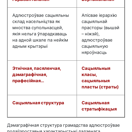
Адлюстроўвае сацыяльны
Апісвае іерархію
склад насельніцтва як
сацыяльнай
мноства супольнасцей,
прасторы (вышэй
якія нельга ўпарадкаваць
– ніжэй),
на адной шкале па нейкім
адлюстроўвае
адным крытэрыі
сацыяльную
няроўнасць
Этнічная, пасяленчая,
Сацыяльныя
дэмаграфічная,
класы,
прафесійная…
сацыяльныя
пласты (страты)
Сацыяльная структура
Сацыяльная
стратыфікацыя
Дэмаграфічная структура грамадства адлюстроўвае
полаўзроставыя характарыстыкі дадзенага