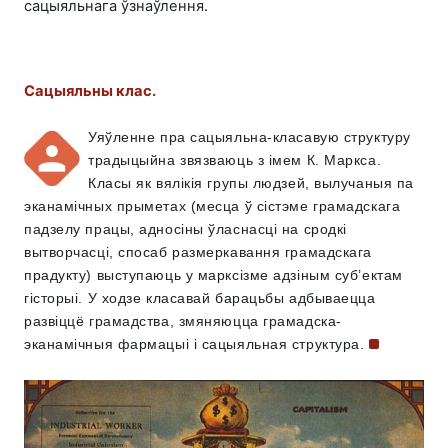
сацыяльнага ўзнаўлення.
Сацыяльны клас.
Уяўленне пра сацыяльна-класавую структуру
традыцыйна звязваюць з імем
К. Маркса.
Класы як вялікія групы людзей, вылучаныя па
эканамічных прыметах (месца ў сістэме грамадскага
падзелу працы, адносіны ўласнасці на сродкі
вытворчасці, спосаб размеркавання грамадскага
прадукту) выступаюць у марксізме адзіным суб’ектам
гісторыі. У ходзе класавай барацьбы адбываецца
развіццё грамадства, змяняюцца грамадска-
эканамічныя фармацыі і сацыяльная
структура.