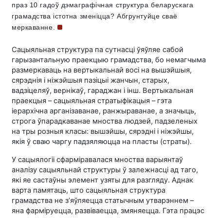
праз 10 гадоў дэмаграфічная структура беларускага
грамадства істотна зменіцца? Абгрунтуйце сваё
меркаванне.
Сацыяльная структура па сутнасці ўяўляе сабой
гарызантальную праекцыю грамадства, бо немагчыма
размеркаваць на вертыкальнай восі на вышэйшыя,
сярэднія і ніжэйшыя пазіцыі жанчын, старых,
вадзіцеляў, вернікаў, гараджан і інш. Вертыкальная
праекцыя – сацыяльная стратыфікацыя – гэта
іерархічна арганізаванае, ранжыраванае, а значыць,
строга ўпарадкаванае мноства людзей, падзеленых
на тры розныя класы: вышэйшы, сярэдні і ніжэйшы,
якія ў сваю чаргу падзяляюцца на пласты (страты).
У сацыялогіі сфарміравалася мноства варыянтаў
аналізу сацыяльнай структуры ў залежнасці ад таго,
які яе састаўны элемент узяты для разгляду. Аднак
варта памятаць, што сацыяльная структура
грамадства не з’яўляецца статычным утварэннем –
яна фарміруецца, развіваецца, змяняецца. Гэта працэс