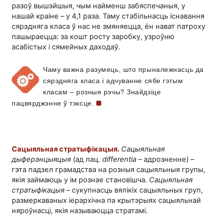
разоў вышэйшыя, чым найменш забяспечаныя, у
нашай краіне – у 4,1 раза. Таму стабільнасць існавання
сярэдняга класа ў нас не змяняецца, ён нават патроху
пашыраецца: за кошт росту заробку, узроўню
асабістых і сямейных даходаў.
Чаму важна разумець, што прыналежнасць да
сярэдняга класа і адчуванне сябе гэтым
класам – розныя рэчы? Знайдзіце
пацвярджэнне ў
тэксце.
Сацыяльная стратыфікацыя.
Сацыяльная
дыферэнцыяцыя
(ад лац.
differentia
– адрозненне) –
гэта падзел грамадства на розныя сацыяльныя групы,
якія займаюць у ім рознае становішча.
Сацыяльная
стратыфікацыя
– сукупнасць вялікіх сацыяльных груп,
размеркаваных іерархічна па крытэрыях сацыяльнай
няроўнасці, якія называюцца стратамі.