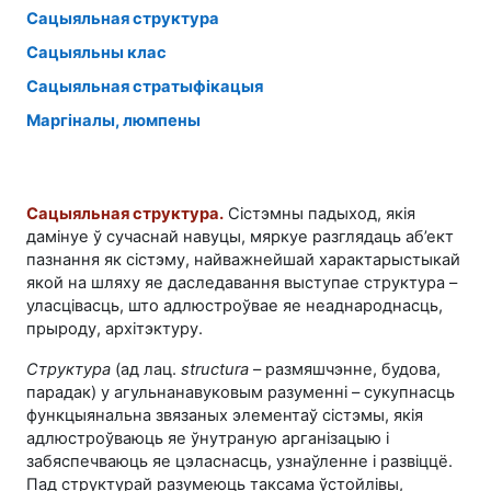
Сацыяльная структура
Сацыяльны клас
Сацыяльная стратыфікацыя
Маргіналы, люмпены
Сацыяльная структура.
Сістэмны падыход, якія
дамінуе ў сучаснай навуцы, мяркуе разглядаць аб’ект
пазнання як сістэму, найважнейшай характарыстыкай
якой на шляху яе даследавання выступае структура –
уласцівасць, што адлюстроўвае яе неаднароднасць,
прыроду, архітэктуру.
Структура
(ад лац.
structura
– размяшчэнне, будова,
парадак) у агульнанавуковым разуменні – сукупнасць
функцыянальна звязаных элементаў сістэмы, якія
адлюстроўваюць яе ўнутраную арганізацыю і
забяспечваюць яе цэласнасць, узнаўленне і развіццё.
Пад структурай разумеюць таксама ўстойлівы,