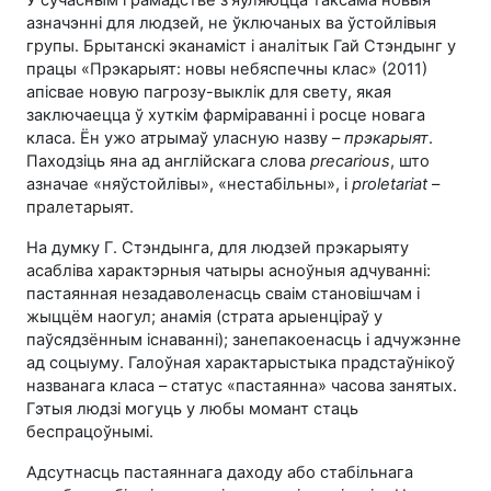
азначэнні для людзей, не ўключаных ва ўстойлівыя
групы. Брытанскі эканаміст і аналітык Гай Стэндынг у
працы «Прэкарыят: новы небяспечны клас» (2011)
апісвае новую пагрозу-выклік для свету, якая
заключаецца ў хуткім фарміраванні і росце новага
класа. Ён ужо атрымаў уласную назву –
прэкарыят
.
Паходзіць яна ад англійскага слова
precarious
, што
азначае «няўстойлівы», «нестабільны», і
proletariat
–
пралетарыят.
На думку
Г. Стэндынга
, для людзей прэкарыяту
асабліва характэрныя чатыры асноўныя адчуванні:
пастаянная незадаволенасць сваім становішчам і
жыццём наогул; анамія (страта арыенціраў у
паўсядзённым існаванні); занепакоенасць і адчужэнне
ад соцыуму. Галоўная характарыстыка прадстаўнікоў
названага класа – статус «пастаянна» часова занятых.
Гэтыя людзі могуць у любы момант стаць
беспрацоўнымі.
Адсутнасць пастаяннага даходу або стабільнага