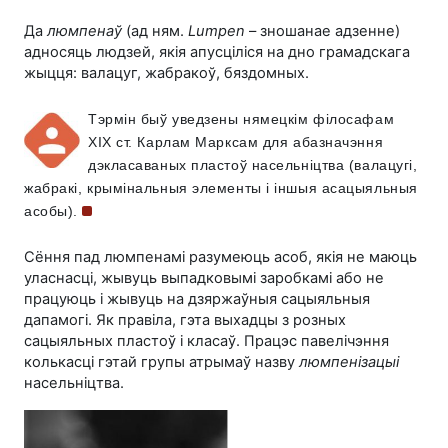
Да
люмпенаў
(ад ням.
Lumpen
– зношанае адзенне)
адносяць людзей, якія апусціліся на дно грамадскага
жыцця: валацуг, жабракоў, бяздомных.
Тэрмін быў уведзены нямецкім філосафам
XIX ст.
Карлам Марксам для абазначэння
дэкласаваных пластоў насельніцтва (валацугі,
жабракі, крымінальныя элементы і іншыя асацыяльныя
асобы).
Сёння пад люмпенамі разумеюць асоб, якія не маюць
уласнасці, жывуць выпадковымі заробкамі або не
працуюць і жывуць на дзяржаўныя сацыяльныя
дапамогі. Як правіла, гэта выхадцы з розных
сацыяльных пластоў і класаў. Працэс павелічэння
колькасці гэтай групы атрымаў назву
люмпенізацыі
насельніцтва.