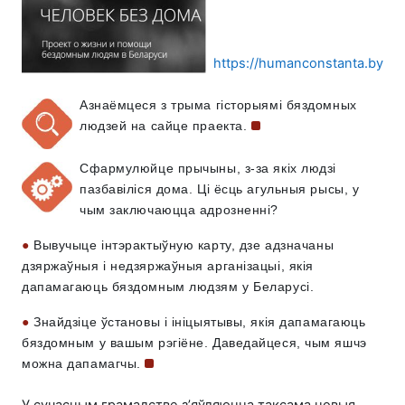
https://humanconstanta.by
Азнаёмцеся з трыма гісторыямі бяздомных
людзей на сайце
праекта.
Сфармулюйце прычыны, з-за якіх людзі
пазбавіліся дома. Ці ёсць агульныя рысы, у
чым заключаюцца адрозненні?
●
Вывучыце інтэрактыўную карту, дзе адзначаны
дзяржаўныя і недзяржаўныя арганізацыі, якія
дапамагаюць бяздомным людзям у Беларусі.
●
Знайдзіце ўстановы і ініцыятывы, якія дапамагаюць
бяздомным у вашым рэгіёне. Даведайцеся, чым яшчэ
можна
дапамагчы.
У сучасным грамадстве з’яўляюцца таксама новыя