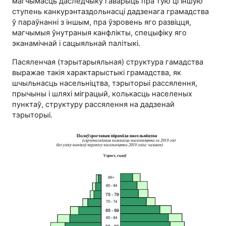
магчымасць даследчыку гаварыць пра тую ці іншую
ступень канкурэнтаздольнасці дадзенага грамадства
ў параўнанні з іншым, пра ўзровень яго развіцця,
магчымыя ўнутраныя канфлікты, спецыфіку яго
эканамічнай і сацыяльнай палітыкі.
Пасяленчая (тэрытарыяльная) структура гамадства
выражае такія характарыстыкі грамадства, як
шчыльнасць насельніцтва, тэрыторыі рассялення,
прычыны і шляхі міграцый, колькасць населеных
пунктаў, структуру рассялення на дадзенай
тэрыторыі.