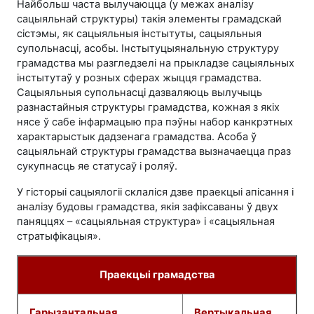
Найбольш часта вылучаюцца (у межах аналізу
сацыяльнай структуры) такія элементы грамадскай
сістэмы, як сацыяльныя інстытуты, сацыяльныя
супольнасці, асобы. Інстытуцыянальную структуру
грамадства мы разгледзелі на прыкладзе сацыяльных
інстытутаў у розных сферах жыцця грамадства.
Сацыяльныя супольнасці дазваляюць вылучыць
разнастайныя структуры грамадства, кожная з якіх
нясе ў сабе інфармацыю пра пэўны набор канкрэтных
характарыстык дадзенага грамадства. Асоба ў
сацыяльнай структуры грамадства вызначаецца праз
сукупнасць яе статусаў і роляў.
У гісторыі сацыялогіі склаліся дзве праекцыі апісання і
аналізу будовы грамадства, якія зафіксаваны ў двух
паняццях – «сацыяльная структура» і «сацыяльная
стратыфікацыя».
Праекцыі грамадства
Гарызантальная
Вертыкальная