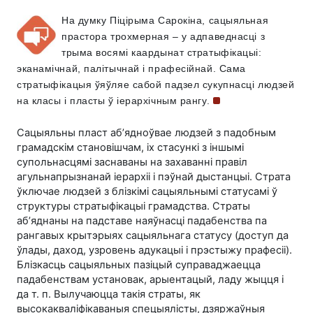
На думку Піцірыма Сарокіна, сацыяльная
прастора трохмерная – у адпаведнасці з
трыма восямі каардынат стратыфікацыі:
эканамічнай, палітычнай і прафесійнай. Сама
стратыфікацыя ўяўляе сабой падзел сукупнасці людзей
на класы і пласты ў іерархічным
рангу.
Сацыяльны пласт аб’ядноўвае людзей з падобным
грамадскім становішчам, іх стасункі з іншымі
супольнасцямі заснаваны на захаванні правіл
агульнапрызнанай іерархіі і пэўнай дыстанцыі. Страта
ўключае людзей з блізкімі сацыяльнымі статусамі ў
структуры стратыфікацыі грамадства. Страты
аб’яднаны на падставе наяўнасці падабенства па
рангавых крытэрыях сацыяльнага статусу (доступ да
ўлады, даход, узровень адукацыі і прэстыжу прафесіі).
Блізкасць сацыяльных пазіцый суправаджаецца
падабенствам установак, арыентацый, ладу жыцця і
да т. п. Вылучаюцца такія страты, як
высокакваліфікаваныя спецыялісты, дзяржаўныя