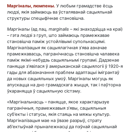
Маргіналы, люмпены.
У любым грамадстве ёсць
людзі, якія займаюць ва ўсталяванай сацыяльнай
структуры спецыфічнае становішча.
Маргіналы
(ад лац.
marginalis
– які знаходзіцца на краі)
– гэта людзі з груп, што займаюць прамежкавае
становішча паміж устойлівымі супольнасцямі.
Маргіналізацыя
як сацыялагічная з’ява азначае
прамежкавасць, пагранічнасць становішча чалавека
паміж якімі-небудзь сацыяльнымі групамі. Дадзенае
паняцце з’явілася ў амерыканскай сацыялогіі ў
1920-я
гады для абазначэння праблем адаптацыі імігрантаў
да новых сацыяльных умоў. Маргіналы могуць як
апускацца на дно грамадскага жыцця, так і паўторна
ўкараняцца ў сацыяльную сістэму.
«Маргінальнасць – паняцце, якое характарызуе
пагранічныя, прамежкавыя з’явы, сацыяльныя
суб’екты і статусы, якія стаяць на мяжы культур.
Маргіналізацыя мае на ўвазе разрыў, страту
аб’ектыўнай прыналежнасці да пэўнай сацыяльнай