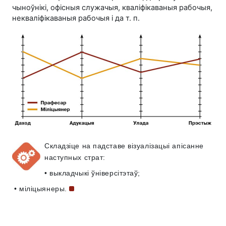
чыноўнікі, офісныя служачыя, кваліфікаваныя рабочыя,
некваліфікаваныя рабочыя і да т. п.
Складзіце на падставе візуалізацыі апісанне
наступных страт:
• выкладчыкі ўніверсітэтаў;
•
міліцыянеры.