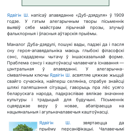
Ядвігін Ш.
напісаў апавяданне «Дуб-дзядуля» ў 1909
годзе. У гэтым алегарычным творы пісьменнік
выявіў сябе майстрам лірычнай прозы, злучыў
фальклорныя і ўласныя аўтарскія прыёмы.
Маналог Дуба-дзядулі, пошукі вады, падзеі да і пасля
сну героя-апавядальніка маюць глыбокі філасофскі
сэнс, пададзены чытачу ў іншасказальнай форме.
Праблема сэнсу і каштоўнасці чалавечага існавання —
цэнтральная ў апавяданні. У алегарычна-
сімвалічным ключы
Ядвігін Ш.
асвятляе цяжкае жыццё
свайго сучасніка, найперш селяніна, спрабуе знайсці
шляхі паляпшэння сітуацыі, гаворыць пра лёс усяго
беларускага народа, падкрэслівае вялікае значэнне
культуры і традыцый для будучыні. Пісьменнік
сцвярджае веру ў новае, абапіраецца на
нацыянальныя і агульначалавечыя каштоўнасці.
Ядвігін Ш.
звяртаецца да
прыёму персаніфікацыі. Чалавечымі