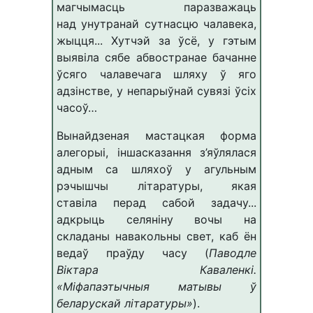
магчымасць паразважаць
над
унутранай сутнасцю чалавека,
жыцця...
Хутчэй за ўсё, у гэтым
выявіла сябе абвостранае бачанне
ўсяго чалавечага шляху ў яго
адзінстве, у непарыўнай сувязі ўсіх
часоў…
Вынайдзеная мастацкая форма
алегорыі, іншасказання з’яўлялася
адным са шляхоў у агульным
рэчышчы літаратуры, якая
ставіла перад сабой задачу...
адкрыць селяніну вочы на
складаны навакольны свет, каб ён
ведаў праўду часу (
Паводле
Віктара Каваленкі.
«Міфапаэтычныя матывы ў
беларускай літаратуры»
).