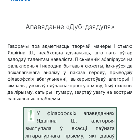
Апавяданне «Дуб-дзядуля»
Гаворачы пра адметнасць творчай манеры і стылю
Ядвігіна Ш., неабходна адзначыць, што гэты аўтар
валодаў талентам навеліста. Пісьменнік абапіраўся на
фальклорныя і народна-бытавыя сюжэты, імкнуўся да
псіхалагічнага аналізу ў паказе герояў, прыводзіў
філасофскія абагульненні, выкарыстоўваў алегорыі і
сімвалы, ужываў няўласна-простую мову, быў схільны
да лірызму, сатыры і гумару, звяртаў увагу на вострыя
сацыяльныя праблемы.
У філасофскіх апавяданнях
Ядвігіна Ш. алегорыя
выступала ў якасці
пэўнага
літаратурнага прыёму, які даваў