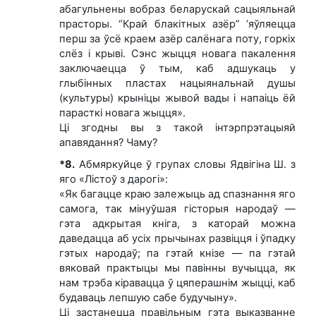
абагульнены вобраз беларускай сацыяльнай
прасторы. “Край блакітных азёр” ’яўляецца
перш за ўсё краем азёр салёнага поту, горкіх
слёз і крыві. Сэнс жыцця новага пакалення
заключаецца ў тым, каб адшукаць у
глыбінных пластах нацыянальнай душы
(культуры) крыніцы жывой вады і напаіць ёй
парасткі новага жыцця».
Ці згодны вы з такой інтэрпрэтацыяй
апавядання? Чаму?
*8.
Абмяркуйце ў групах словы Ядвігіна Ш. з
яго «Лістоў з дарогі»:
«Як багацце краю залежыць ад спазнання яго
самога, так мінуўшая гісторыя народаў —
гэта адкрытая кніга, з каторай можна
даведацца аб усіх прычынах развіцця і ўпадку
гэтых народаў; па гэтай кнізе — па гэтай
вяковай практыцы мы павінны вучыцца, як
нам трэба кіравацца ў цяперашнім жыцці, каб
будаваць лепшую сабе будучыну».
Ці застанецца правільным гэта выказванне