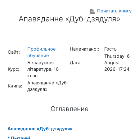
Перейти к основному содержанию
Печатать книгу
Апавяданне «Дуб-дзядуля»
Профильное
Напечатано::
Гость
Сайт:
обучение
Thursday, 6
Беларуская
Дата:
August
Курс:
літаратура. 10
2026, 17:24
клас
Апавяданне «Дуб-
Книга:
дзядуля»
Оглавление
Апавяданне «Дуб-дзядуля»
* Пытанні