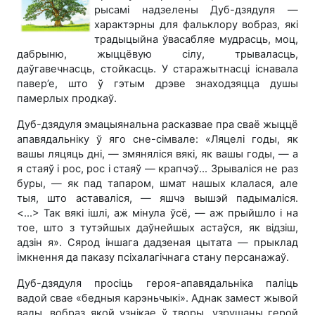
рысамі надзелены Дуб-дзядуля —
характэрны для фальклору вобраз, які
традыцыйна ўвасабляе мудрасць, моц,
дабрыню, жыццёвую сілу, трываласць,
даўгавечнасць, стойкасць. У старажытнасці існавала
павер’е, што ў гэтым дрэве знаходзяцца душы
памерлых продкаў.
Дуб-дзядуля эмацыянальна расказвае пра сваё жыццё
апавядальніку ў яго сне-сімвале: «Ляцелі годы, як
вашы ляцяць дні, — змяняліся вякі, як вашы годы, — а
я стаяў і рос, рос і стаяў — крапчэў... Зрываліся не раз
буры, — як пад тапаром, шмат нашых клалася, але
тыя, што аставаліся, — яшчэ вышэй падымаліся.
<...> Так вякі ішлі, аж мінула ўсё, — аж прыйшло і на
тое, што з тутэйшых даўнейшых астаўся, як відзіш,
адзін я». Сярод іншага дадзеная цытата — прыклад
імкнення да паказу псіхалагічнага стану персанажаў.
Дуб-дзядуля просіць героя-апавядальніка паліць
вадой свае «бедныя карэньчыкі». Аднак замест жывой
вады, вобраз якой узнікае ў творы, узрушаны герой