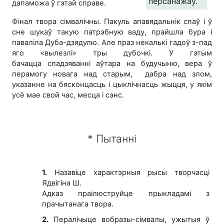
персанажаў.
дапаможа ў гэтай справе.
Фінал твора сімвалічны. Пакуль апавядальнік спаў і ў
сне шукаў такую патрэбную ваду, прайшла бура і
паваліла Дуба-дзядулю. Але праз некалькі гадоў з-пад
яго «вылезлі» тры дубочкі. У гэтым
бачацца спадзяванні аўтара на будучыню, вера ў
перамогу новага над старым, дабра над злом,
указанне на бясконцасць і цыклічнасць жыцця, у якім
усё мае свой час, месца і сэнс.
* Пытанні
1.
Назавіце характэрныя рысы творчасці
Ядвігіна Ш.
Адказ праілюструйце прыкладамі з
прачытанага твора.
2.
Пералічыце вобразы-сімвалы, ужытыя ў