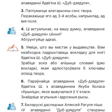
апавяданні Ядвігіна Ш. «Дуб-дзядуля».
3.
Патлумачце алегарычны сэнс твора.
Перакажыце яго ад 3-й асобы, напрыклад, ад
імя поля.
4.
Ці актуальнае, на вашу думку, апавяданне
«Дуб-дзядуля» сёння?
Абгрунтуйце адказ.
5.
Уявіце, што вы мастак у выдавецтве. Вам
неабходна падрыхтаваць вокладку для кнігі
Ядвігіна Ш. «Дуб-дзядуля».
Зрабіце эскіз або апішыце словамі ідэю
вокладкі, якая адлюстроўвала б ключавы
эпізод твора.
6.
Параўнайце апавяданне «Дуб-дзядуля»
Ядвігіна Ш. з апавяданнем Якуба Коласа
«Крыніца», якое вывучалася ў V класе.
Знайдзіце агульныя і адрозныя рысы.
7.
Беларускі даследчык Аляксей Рагуля піша:
«У апавяданні “Дуб-дзядуля” створаны