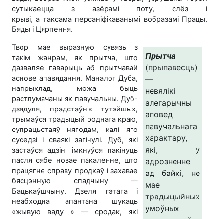
сутыкаецца з азёрамі поту, слёз і
крыві, а таксама персаніфікаванымі вобразамі Працы,
Бяды і Цярпення.
Твор мае выразную сувязь з
Прытча
такім жанрам, як прытча, што
(прыпавесць)
дазваляе гаварыць аб прытчавай
аснове апавядання. Маналог Дуба,
—
напрыклад, можа быць
невялікі
растлумачаны як павучальны. Дуб-
алегарычны
дзядуля, прадстаўнік тутэйшых,
аповед
трымаўся традыцый роднага краю,
павучальнага
супрацьстаяў нягодам, калі яго
характару,
суседзі і сваякі загінулі. Дуб, які
які, у
застаўся адзін, імкнуўся пакінуць
пасля сябе новае пакаленне, што
адрозненне
працягне справу продкаў і захавае
ад байкі, не
бясцэнную спадчыну —
мае
Бацькаўшчыну. Дзеля гэтага і
традыцыйных
неабходна апантана шукаць
умоўных
«жывую ваду » — сродак, які